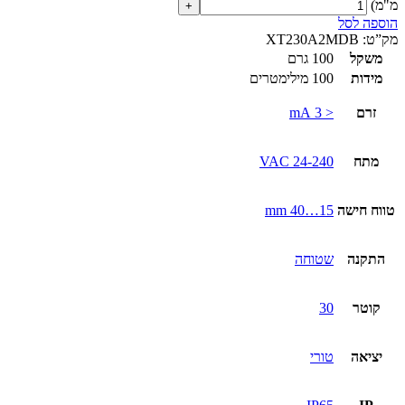
מ"מ)
הוספה לסל
מק”ט:
XT230A2MDB
משקל
100 גרם
מידות
100 מילימטרים
זרם
< 3 mA
מתח
24-240 VAC
טווח חישה
15…40 mm
התקנה
שטוחה
קוטר
30
יציאה
טורי