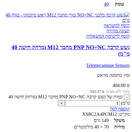
עומק
40
הוסף להשוואה
תצוגה מהירה
הוסף לרשימת המשאלות
גשש קרבה PNP NO+NC מחבר M12 (מרחק חישה 40
מ"מ)
Telemecanique Sensors
זמין בהזמנה מראש
404.00
₪
מחיר ללא מע״מ:
₪
342.37
כמות של גשש קרבה PNP NO+NC מחבר M12 (מרחק חישה 40
מ"מ)
הוספה לסל
מק”ט:
XS8C2A4PCM12
משקל
149 גרם
מידות
70 × 40 מילימטרים