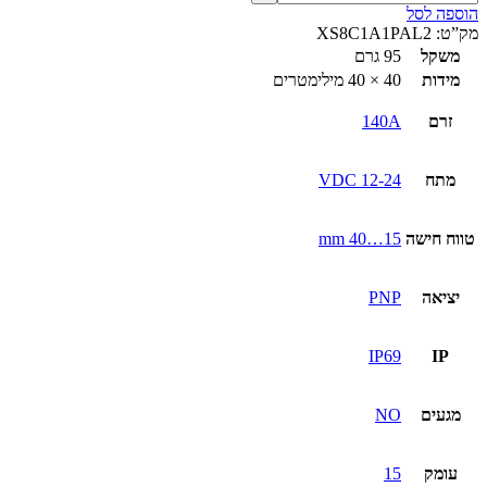
הוספה לסל
מק”ט:
XS8C1A1PAL2
משקל
95 גרם
מידות
40 × 40 מילימטרים
זרם
140A
מתח
12-24 VDC
טווח חישה
15…40 mm
יציאה
PNP
IP69
IP
מגעים
NO
עומק
15