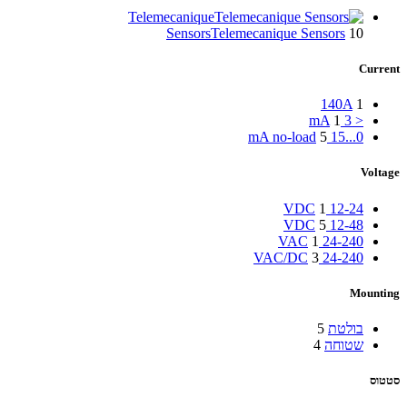
Telemecanique
Sensors
Telemecanique Sensors
10
Current
140A
1
1
< 3 mA
5
0...15 mA no-load
Voltage
1
12-24 VDC
5
12-48 VDC
1
24-240 VAC
3
24-240 VAC/DC
Mounting
בולטת
5
שטוחה
4
סטטוס