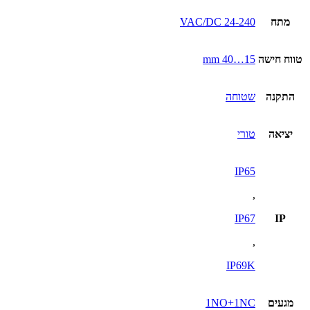
מתח
24-240 VAC/DC
טווח חישה
15…40 mm
התקנה
שטוחה
יציאה
טורי
IP65
,
IP67
IP
,
IP69K
מגעים
1NO+1NC