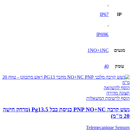
,
IP67
IP
,
IP69K
מגעים
1NO+1NC
עומק
40
הוסף להשוואה
תצוגה מהירה
הוסף לרשימת המשאלות
גשש קרבה PNP NO+NC כניסת כבל Pg13.5 (מרחק חישה
20 מ"מ)
Telemecanique Sensors