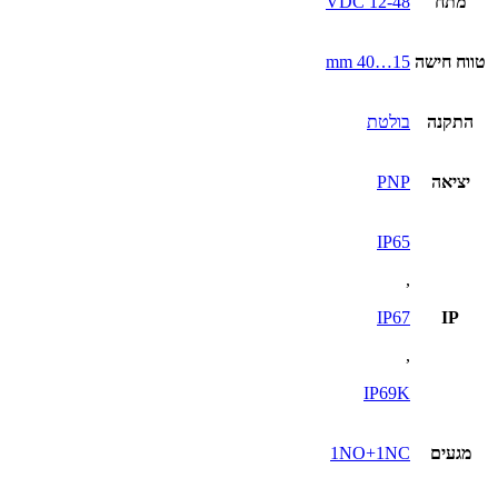
מתח
12-48 VDC
טווח חישה
15…40 mm
התקנה
בולטת
יציאה
PNP
IP65
,
IP67
IP
,
IP69K
מגעים
1NO+1NC