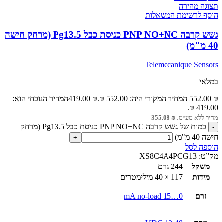
תצוגה מהירה
הוסף לרשימת המשאלות
גשש קרבה PNP NO+NC כניסת כבל Pg13.5 (מרחק חישה
40 מ"מ)
Telemecanique Sensors
במלאי
₪
552.00
המחיר המקורי היה: 552.00 ₪.
₪
419.00
המחיר הנוכחי הוא:
419.00 ₪.
מחיר ללא מע״מ:
₪
355.08
כמות של גשש קרבה PNP NO+NC כניסת כבל Pg13.5 (מרחק
חישה 40 מ"מ)
הוספה לסל
מק”ט:
XS8C4A4PCG13
משקל
244 גרם
מידות
117 × 40 מילימטרים
זרם
0…15 mA no-load