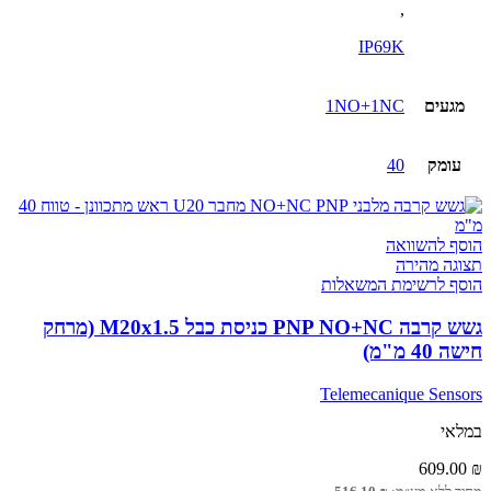
,
IP69K
מגעים
1NO+1NC
עומק
40
הוסף להשוואה
תצוגה מהירה
הוסף לרשימת המשאלות
גשש קרבה PNP NO+NC כניסת כבל M20x1.5 (מרחק
חישה 40 מ"מ)
Telemecanique Sensors
במלאי
609.00
₪