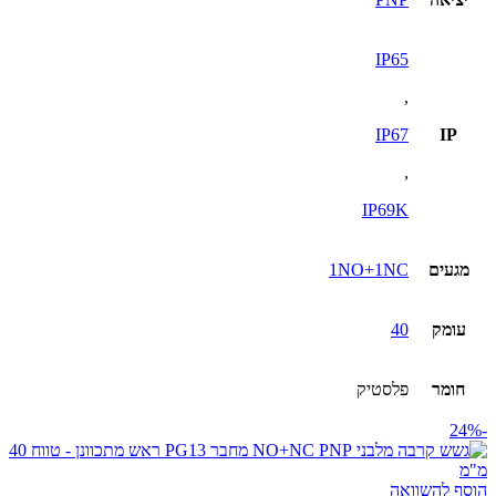
IP65
,
IP67
IP
,
IP69K
מגעים
1NO+1NC
עומק
40
חומר
פלסטיק
-24%
הוסף להשוואה