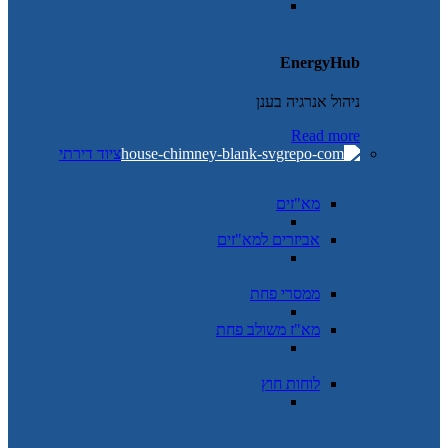
EnergyHub
ניהול אנרגיה בענן
Read more
ציוד דירתי
מא"זים
אביזרים למא"זים
ממסרי פחת
מא"ז משולב פחת
לוחות חוץ