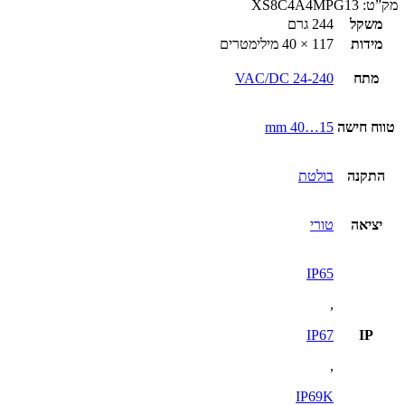
מק”ט:
XS8C4A4MPG13
משקל
244 גרם
מידות
117 × 40 מילימטרים
מתח
24-240 VAC/DC
טווח חישה
15…40 mm
התקנה
בולטת
יציאה
טורי
IP65
,
IP67
IP
,
IP69K