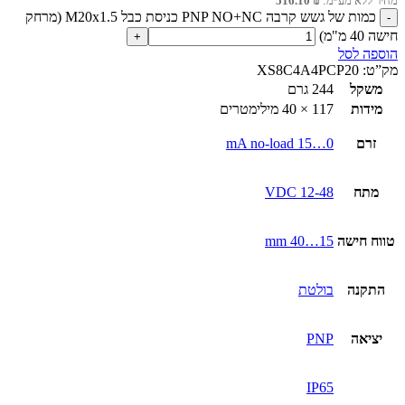
מחיר ללא מע״מ:
₪
516.10
כמות של גשש קרבה PNP NO+NC כניסת כבל M20x1.5 (מרחק
חישה 40 מ"מ)
הוספה לסל
מק”ט:
XS8C4A4PCP20
משקל
244 גרם
מידות
117 × 40 מילימטרים
זרם
0…15 mA no-load
מתח
12-48 VDC
טווח חישה
15…40 mm
התקנה
בולטת
יציאה
PNP
IP65