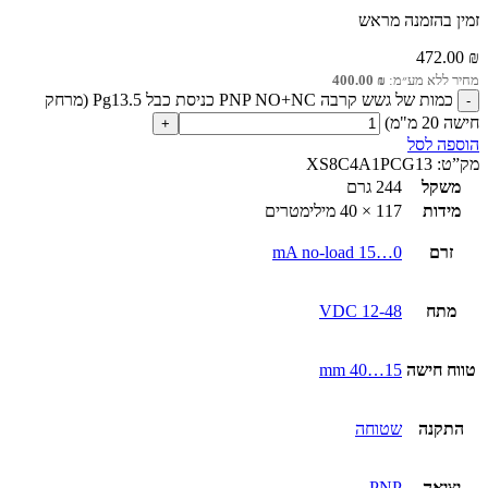
זמין בהזמנה מראש
472.00
₪
מחיר ללא מע״מ:
₪
400.00
כמות של גשש קרבה PNP NO+NC כניסת כבל Pg13.5 (מרחק
חישה 20 מ"מ)
הוספה לסל
מק”ט:
XS8C4A1PCG13
משקל
244 גרם
מידות
117 × 40 מילימטרים
זרם
0…15 mA no-load
מתח
12-48 VDC
טווח חישה
15…40 mm
התקנה
שטוחה
יציאה
PNP