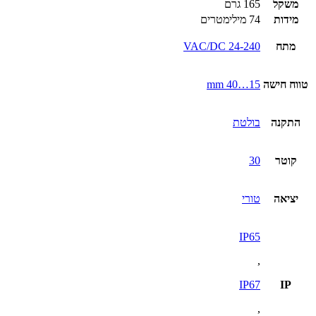
משקל
165 גרם
מידות
74 מילימטרים
מתח
24-240 VAC/DC
טווח חישה
15…40 mm
התקנה
בולטת
קוטר
30
יציאה
טורי
IP65
,
IP67
IP
,