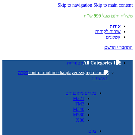
Skip to navigation
Skip to main content
משלוח חינם מעל 999 ש"ח
אודות
שירות לקוחות
קטלוגים
התחבר \ הרשם
קטגוריות
בקרה
ותקשורת
בקרים מתוכנתים
M221
TM3
M340
M580
X80
צגים