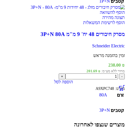
קטבים
1P+N
מ"מ
1P+N
80A
הוסף להשוואה
תצוגה מהירה
הוסף לרשימת המשאלות
מסרק חיבורים 48 יח' 9 מ"מ 3P+N 80A
Schneider Electric
זמין בהזמנה מראש
238.00
₪
מחיר ללא מע״מ:
₪
201.69
כמות
של
הוספה לסל
מסרק
מק”ט:
A9XPC748
חיבורים
זרם
80A
48
יח'
9
קטבים
3P+N
מ"מ
3P+N
80A
מוצרים שנצפו לאחרונה