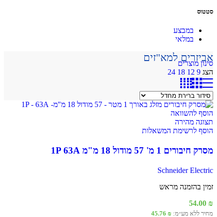
סטטוס
בקרה והגנה על מנועים
קרא עוד
במבצע
במלאי
אביזרים למא"זים
סינון מוצרים
הצג
9
12
18
24
הוסף להשוואה
תצוגה מהירה
הוסף לרשימת המשאלות
ציוד מיתוג
מסרק חיבורים 1 מ' 57 מודול 18 מ"מ 1P 63A
Schneider Electric
זמין בהזמנה מראש
54.00
₪
מחיר ללא מע״מ:
₪
45.76