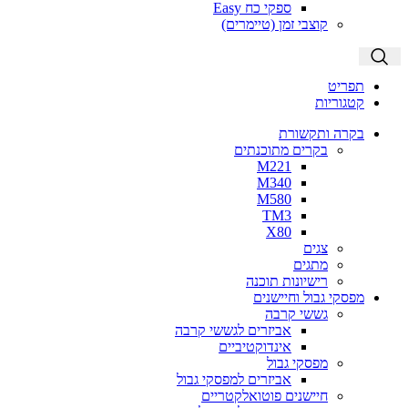
ספקי כח Easy
קוצבי זמן (טיימרים)
סגור
תפריט
קטגוריות
בקרה ותקשורת
בקרים מתוכנתים
M221
M340
M580
TM3
X80
צגים
מתגים
רישיונות תוכנה
מפסקי גבול וחיישנים
גששי קרבה
אביזרים לגששי קרבה
אינדוקטיביים
מפסקי גבול
אביזרים למפסקי גבול
חיישנים פוטואלקטריים