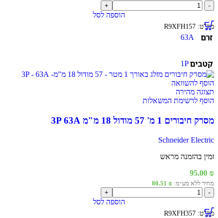
כמות
של
הוספה לסל
מסרק
מק”ט:
R9XFH157
חיבורים
זרם
63A
1
מ'
57
קטבים
1P
מודול
18
מ"מ
הוסף להשוואה
1P
תצוגה מהירה
63A
הוסף לרשימת המשאלות
מסרק חיבורים 1 מ' 57 מודול 18 מ"מ 3P 63A
Schneider Electric
זמין בהזמנה מראש
95.00
₪
מחיר ללא מע״מ:
₪
80.51
כמות
של
הוספה לסל
מסרק
מק”ט:
R9XFH357
חיבורים