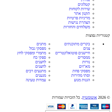
קטלוגים
שירות לקוחות
תקנון אתר
מדיניות פרטיות
הצהרת נגישות
משלוחים והחזרות
קטגוריות נפוצות
בקרים מתוכנתים
מתגים
צגים
מפסקי גבול
חיישנים פוטואלקטריים
מתמרי ומפסקי לחץ
ממסרים
ספקי כח
נורות
לחצנים
מא"זים
לחצנים
מפסקי פחת
מתנעים רכים
וסתי מהירות
מגענים
הגנות מנוע
עמדות טעינה
© 2026
אוטומטיק
. כל הזכויות שמורות