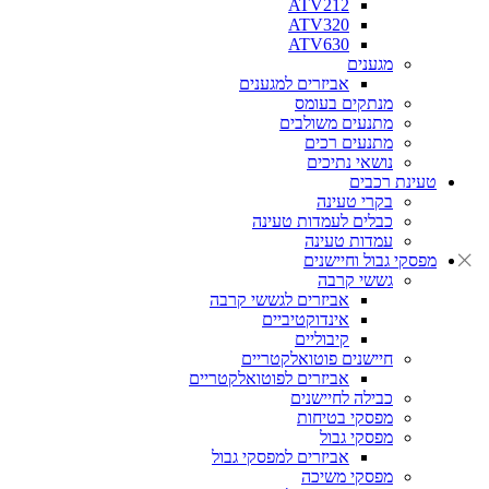
ATV212
ATV320
ATV630
מגענים
אביזרים למגענים
מנתקים בעומס
מתנעים משולבים
מתנעים רכים
נושאי נתיכים
טעינת רכבים
בקרי טעינה
כבלים לעמדות טעינה
עמדות טעינה
מפסקי גבול וחיישנים
גששי קרבה
אביזרים לגששי קרבה
אינדוקטיביים
קיבוליים
חיישנים פוטואלקטריים
אביזרים לפוטואלקטריים
כבילה לחיישנים
מפסקי בטיחות
מפסקי גבול
אביזרים למפסקי גבול
מפסקי משיכה