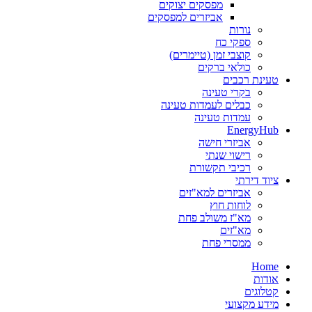
מפסקים יצוקים
אביזרים למפסקים
נורות
ספקי כח
קוצבי זמן (טיימרים)
כולאי ברקים
טעינת רכבים
בקרי טעינה
כבלים לעמדות טעינה
עמדות טעינה
EnergyHub
אביזרי חישה
רישוי שנתי
רכיבי תקשורת
ציוד דירתי
אביזרים למא"זים
לוחות חוץ
מא"ז משולב פחת
מא"זים
ממסרי פחת
Home
אודות
קטלוגים
מידע מקצועי