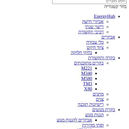
בחר קטגוריה
EnergyHub
אביזרי חישה
רישוי שנתי
רכיבי תקשורת
אביזרים
כלי עבודה
ציוד חיווט
בלוקי חלוקה
בקרה ותקשורת
בקרים מתוכנתים
M221
M340
M580
TM3
X80
מתגים
צגים
רישיונות תוכנה
בקרת מנועים
הגנות מנוע
אביזרים להגנות מנוע
וסתי מהירות