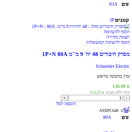
זרם
63A
1
מ'
57
קטבים
3P
מודול
18
מ"מ
הוסף להשוואה
3P
תצוגה מהירה
63A
הוסף לרשימת המשאלות
מסרק חיבורים 48 יח' 9 מ"מ 1P+N 80A
Schneider Electric
זמין בהזמנה מראש
136.00
₪
מחיר ללא מע״מ:
₪
115.25
כמות
של
הוספה לסל
מסרק
מק”ט:
A9XPC648
חיבורים
זרם
80A
48
יח'
9