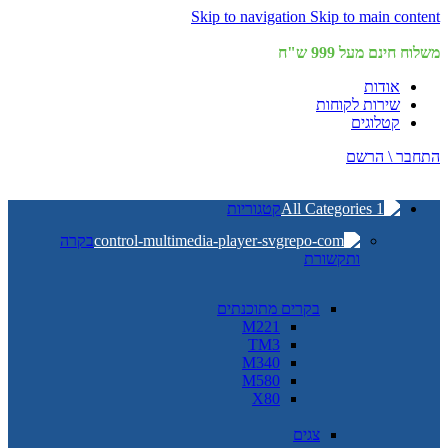
Skip to navigation
Skip to main content
משלוח חינם מעל 999 ש"ח
אודות
שירות לקוחות
קטלוגים
התחבר \ הרשם
קטגוריות
בקרה
ותקשורת
בקרים מתוכנתים
M221
TM3
M340
M580
X80
צגים