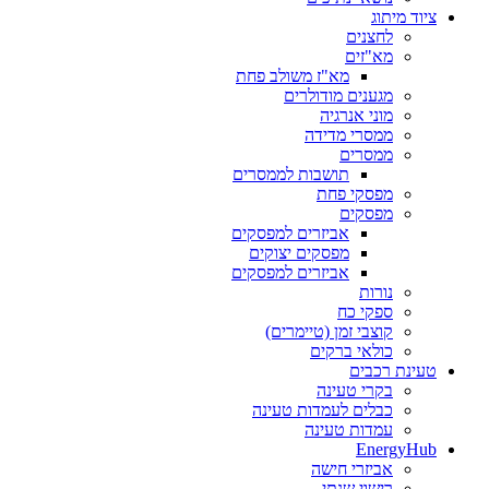
ציוד מיתוג
לחצנים
מא"זים
מא"ז משולב פחת
מגענים מודולרים
מוני אנרגיה
ממסרי מדידה
ממסרים
תושבות לממסרים
מפסקי פחת
מפסקים
אביזרים למפסקים
מפסקים יצוקים
אביזרים למפסקים
נורות
ספקי כח
קוצבי זמן (טיימרים)
כולאי ברקים
טעינת רכבים
בקרי טעינה
כבלים לעמדות טעינה
עמדות טעינה
EnergyHub
אביזרי חישה
רישוי שנתי