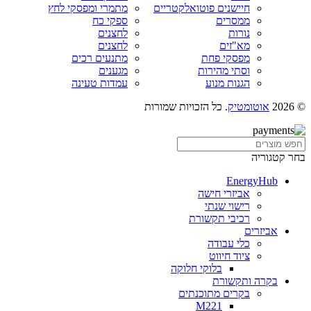
חיישנים פוטואלקטריים
מתמרי ומפסקי לחץ
ממסרים
ספקי כח
נורות
לחצנים
מא"זים
לחצנים
מפסקי פחת
מתנעים רכים
וסתי מהירות
מגענים
הגנות מנוע
עמדות טעינה
© 2026
אוטומטיק
. כל הזכויות שמורות
בחר קטגוריה
EnergyHub
אביזרי חישה
רישוי שנתי
רכיבי תקשורת
אביזרים
כלי עבודה
ציוד חיווט
בלוקי חלוקה
בקרה ותקשורת
בקרים מתוכנתים
M221