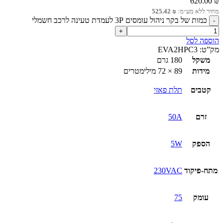
620.00
₪
מחיר ללא מע״מ:
₪
525.42
כמות של בקר ניהול עומסים 3P לעמדת טעינה לרכב חשמלי
הוספה לסל
מק”ט:
EVA2HPC3
משקל
180 גרם
מידות
89 × 72 מילימטרים
קטבים
תלת פאזי
זרם
50A
הספק
5W
מתח-פיקוד
230VAC
עומק
75