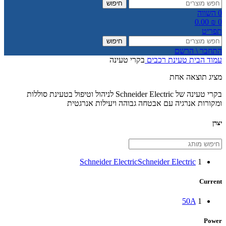
חיפוש
0
השווה
0.00
₪
0
תפריט
חיפוש
התחבר \ הרשם
עמוד הבית
טעינת רכבים
בקרי טעינה
מציג תוצאה אחת
בקרי טעינה של Schneider Electric לניהול וטיפול בטעינת סוללות
ומקורות אנרגיה עם אבטחה גבוהה ויעילות אנרגטית
יצרן
Schneider Electric
Schneider Electric
1
Current
50A
1
Power