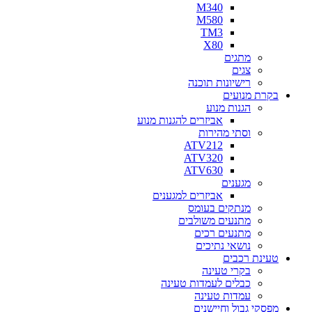
M340
M580
TM3
X80
מתגים
צגים
רישיונות תוכנה
בקרת מנועים
הגנות מנוע
אביזרים להגנות מנוע
וסתי מהירות
ATV212
ATV320
ATV630
מגענים
אביזרים למגענים
מנתקים בעומס
מתנעים משולבים
מתנעים רכים
נושאי נתיכים
טעינת רכבים
בקרי טעינה
כבלים לעמדות טעינה
עמדות טעינה
מפסקי גבול וחיישנים