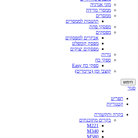
מוני אנרגיה
ממסרי מדידה
ממסרים
תושבות לממסרים
מפסקי פחת
מפסקים
אביזרים למפסקים
מפסק קומפלט
מפסקים יצוקים
נורות
ספקי כח
ספקי כח Easy
קוצבי זמן (טיימרים)
חיפוש
סגור
תפריט
קטגוריות
בקרה ותקשורת
בקרים מתוכנתים
M221
M340
M580