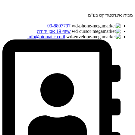
מבית אינדסטריקס בע"מ
09-8807797
שיזף 19 אבן יהודה
info@otomatic.co.il