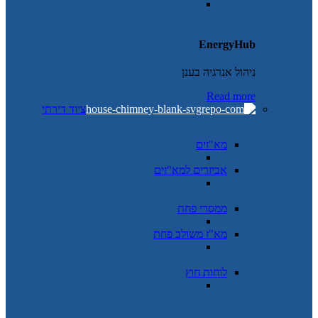
EnergyHub
ניהול אנרגיה בענן
Read more
ציוד דירתי
מא"זים
אביזרים למא"זים
ממסרי פחת
מא"ז משולב פחת
לוחות חוץ