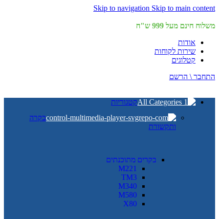
Skip to navigation
Skip to main content
משלוח חינם מעל 999 ש"ח
אודות
שירות לקוחות
קטלוגים
התחבר \ הרשם
קטגוריות
בקרה
ותקשורת
בקרים מתוכנתים
M221
TM3
M340
M580
X80