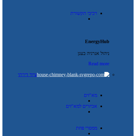
רכיבי תקשורת
EnergyHub
ניהול אנרגיה בענן
Read more
ציוד דירתי
מא"זים
אביזרים למא"זים
ממסרי פחת