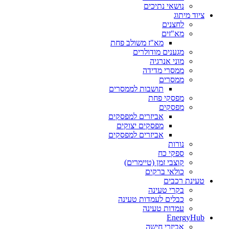
נושאי נתיכים
ציוד מיתוג
לחצנים
מא"זים
מא"ז משולב פחת
מגענים מודולרים
מוני אנרגיה
ממסרי מדידה
ממסרים
תושבות לממסרים
מפסקי פחת
מפסקים
אביזרים למפסקים
מפסקים יצוקים
אביזרים למפסקים
נורות
ספקי כח
קוצבי זמן (טיימרים)
כולאי ברקים
טעינת רכבים
בקרי טעינה
כבלים לעמדות טעינה
עמדות טעינה
EnergyHub
אביזרי חישה