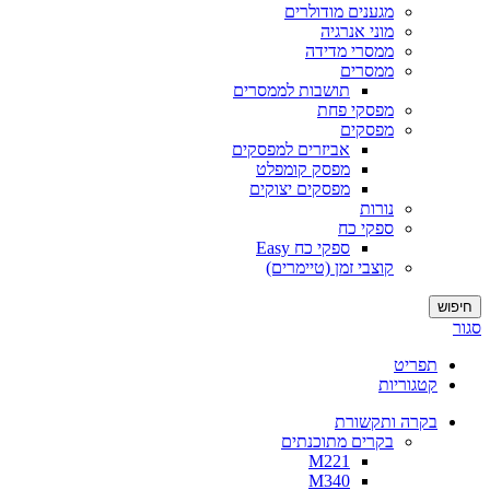
מגענים מודולרים
מוני אנרגיה
ממסרי מדידה
ממסרים
תושבות לממסרים
מפסקי פחת
מפסקים
אביזרים למפסקים
מפסק קומפלט
מפסקים יצוקים
נורות
ספקי כח
ספקי כח Easy
קוצבי זמן (טיימרים)
חיפוש
סגור
תפריט
קטגוריות
בקרה ותקשורת
בקרים מתוכנתים
M221
M340