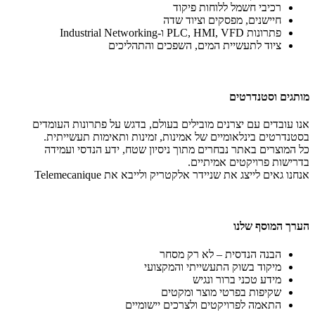
רכיבי חשמל ללוחות פיקוד
חיישנים, מפסקים וציוד שדה
פתרונות
PLC, HMI, VFD
ו
-Industrial Networking
ציוד לתעשיית המים, השפכים והתהליכים
מותגים וסטנדרטים
אנו עובדים עם יצרנים מובילים בעולם, בדגש על פתרונות העומדים
בסטנדרטים בינלאומיים של אמינות, זמינות ותאימות תעשייתית
.
כל המוצרים באתר נבחרים מתוך ניסיון שטח, ידע הנדסי ועמידה
בדרישות פרויקטים אמיתיים
.
אנחנו גאים לייצג את
שניידר
אלקטריק
ולייבא את
Telemecanique
הערך המוסף שלנו
הבנה הנדסית – לא רק מסחר
מיקוד בשוק התעשייתי והמקצועי
מידע טכני ברור ונגיש
שקיפות בפרטי מוצר ומקטים
התאמה לפרויקטים ולצרכים יישומיים