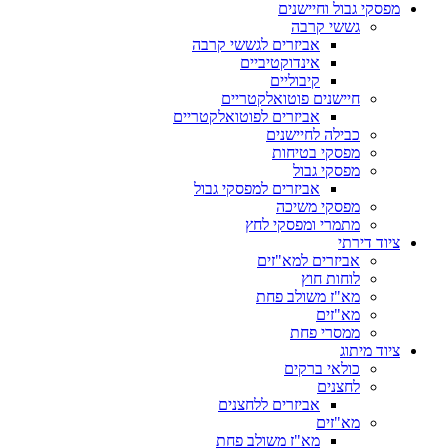
מפסקי גבול וחיישנים
גששי קרבה
אביזרים לגששי קרבה
אינדוקטיביים
קיבוליים
חיישנים פוטואלקטריים
אביזרים לפוטואלקטריים
כבילה לחיישנים
מפסקי בטיחות
מפסקי גבול
אביזרים למפסקי גבול
מפסקי משיכה
מתמרי ומפסקי לחץ
ציוד דירתי
אביזרים למא"זים
לוחות חוץ
מא"ז משולב פחת
מא"זים
ממסרי פחת
ציוד מיתוג
כולאי ברקים
לחצנים
אביזרים ללחצנים
מא"זים
מא"ז משולב פחת