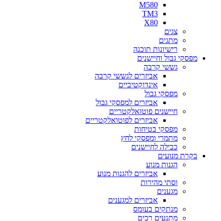
M580
TM3
X80
צגים
מתגים
רישיונות תוכנה
מפסקי גבול וחיישנים
גששי קרבה
אביזרים לגששי קרבה
אינדוקטיביים
מפסקי גבול
אביזרים למפסקי גבול
חיישנים פוטואלקטריים
אביזרים לפוטואלקטריים
מפסקי בטיחות
מתמרי ומפסקי לחץ
כבילה לחיישנים
בקרת מנועים
הגנות מנוע
אביזרים להגנות מנוע
וסתי מהירות
מגענים
אביזרים למגענים
מנתקים בעומס
מתנעים רכים