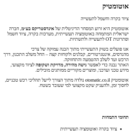
אוטומטיק
ציוד בקרה וחשמל לתעשייה
אוטומטיק
היא זרוע המסחר הדיגיטלית של
אינדסטריקס בע״מ
,
חברה
ישראלית המתמחה באוטומציה תעשייתית, מערכות בקרה, ציוד חשמל
ופתרונות
OT
לתעשייה ולתשתיות
.
אנו פועלים בשוק התעשייתי מתוך הבנה עמוקה של צרכי
מהנדסים, אינטגרטורים, קבלנים ולקוחות קצה – החל משלב התכנון, דרך
הרכש ועד לשלב ההטמעה והתחזוקה
.
האתר נבנה כדי לאפשר
גישה מהירה, מדויקת ושקופה
לציוד מקצועי,
מידע טכני ועדכני, ומוצרים מקוריים ממותגים מובילים
.
אוטומטיק
otomatic.co.il
נולדה מתוך הצורך לייעל תהליכי רכש טכניים,
לחסוך זמן, ולהעניק שקט מקצועי למי שעובד בשטח
.
תחומי התמחות
ציוד בקרה ואוטומציה תעשייתית