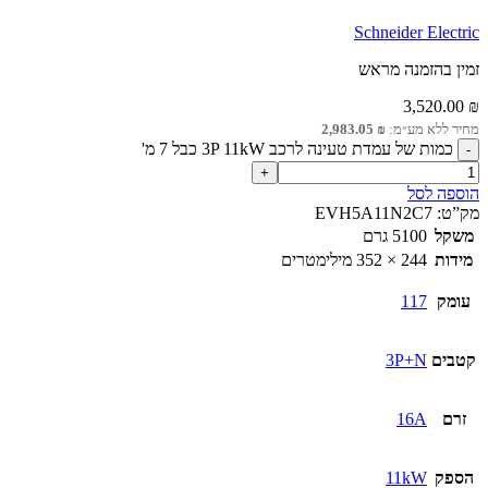
Schneider Electric
זמין בהזמנה מראש
3,520.00
₪
מחיר ללא מע״מ:
₪
2,983.05
כמות של עמדת טעינה לרכב 3P 11kW כבל 7 מ'
הוספה לסל
מק”ט:
EVH5A11N2C7
משקל
5100 גרם
מידות
244 × 352 מילימטרים
עומק
117
קטבים
3P+N
זרם
16A
הספק
11kW