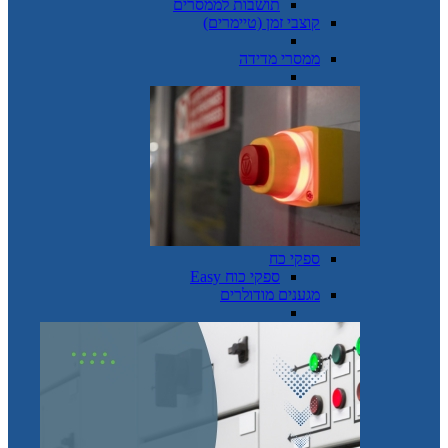
תושבות לממסרים
קוצבי זמן (טיימרים)
ממסרי מדידה
ספקי כח
ספקי כוח Easy
מגענים מודולרים