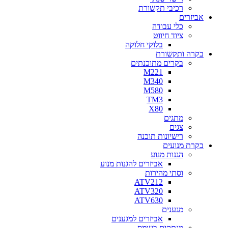
רכיבי תקשורת
אביזרים
כלי עבודה
ציוד חיווט
בלוקי חלוקה
בקרה ותקשורת
בקרים מתוכנתים
M221
M340
M580
TM3
X80
מתגים
צגים
רישיונות תוכנה
בקרת מנועים
הגנות מנוע
אביזרים להגנות מנוע
וסתי מהירות
ATV212
ATV320
ATV630
מגענים
אביזרים למגענים
מנתקים בעומס