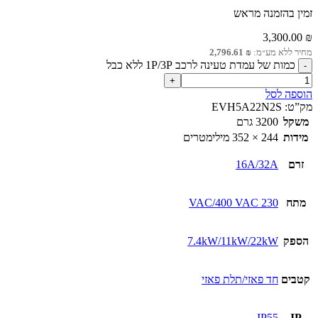
זמין בהזמנה מראש
3,300.00
₪
מחיר ללא מע״מ:
₪
2,796.61
כמות של עמדת טעינה לרכב 1P/3P ללא כבל
הוספה לסל
מק”ט:
EVH5A22N2S
משקל
3200 גרם
מידות
244 × 352 מילימטרים
זרם
16A/32A
מתח
230 VAC/400 VAC
הספק
7.4kW/11kW/22kW
קטבים
חד פאזי/תלת פאזי
IP55
IP