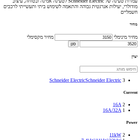
עמדות טעינה של Schneider Electric לטעינה אמינה ובטוחה, עיצוב
מודולרי, יעילות אנרגטית גבוהה והתאמה לשימוש ביתי ותעשייתי לרכבים
חשמליים
מחיר
מחיר מינימלי
מחיר מקסימלי
סנן
יצרן
Schneider Electric
Schneider Electric
3
Current
16A
2
16A/32A
1
Power
11kW
2