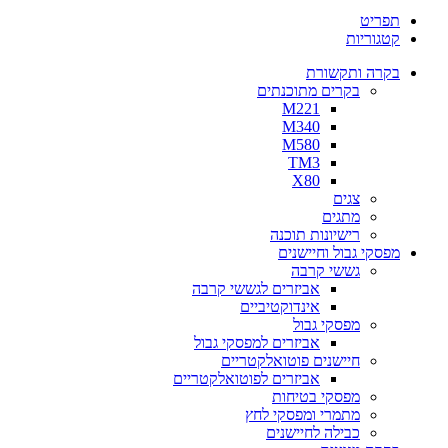
תפריט
קטגוריות
בקרה ותקשורת
בקרים מתוכנתים
M221
M340
M580
TM3
X80
צגים
מתגים
רישיונות תוכנה
מפסקי גבול וחיישנים
גששי קרבה
אביזרים לגששי קרבה
אינדוקטיביים
מפסקי גבול
אביזרים למפסקי גבול
חיישנים פוטואלקטריים
אביזרים לפוטואלקטריים
מפסקי בטיחות
מתמרי ומפסקי לחץ
כבילה לחיישנים