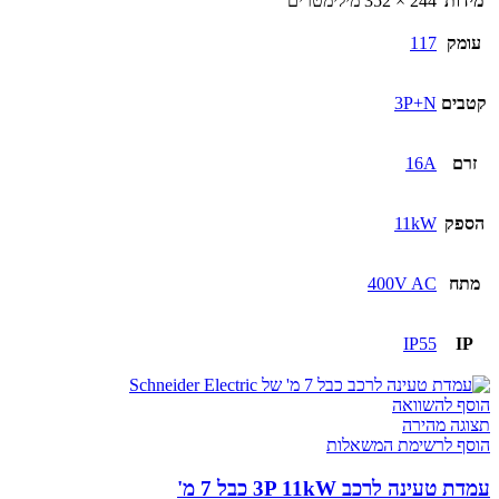
מידות
244 × 352 מילימטרים
עומק
117
קטבים
3P+N
זרם
16A
הספק
11kW
מתח
400V AC
IP55
IP
הוסף להשוואה
תצוגה מהירה
הוסף לרשימת המשאלות
עמדת טעינה לרכב 3P 11kW כבל 7 מ'