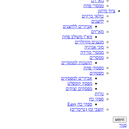
מא"זים
ממסרי פחת
ציוד מיתוג
כולאי ברקים
לחצנים
אביזרים ללחצנים
מא"זים
מא"ז משולב פחת
מגענים מודולרים
מוני אנרגיה
ממסרי מדידה
ממסרים
תושבות לממסרים
מפסקי פחת
מפסקים
אביזרים למפסקים
מפסק קומפלט
מפסקים יצוקים
נורות
ספקי כח
ספקי כח Easy
קוצבי זמן (טיימרים)
חיפוש
סגור