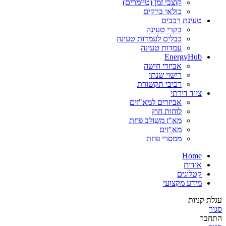
קוצבי זמן (טיימרים)
כולאי ברקים
טעינת רכבים
בקרי טעינה
כבלים לעמדות טעינה
עמדות טעינה
EnergyHub
אביזרי חישה
רישוי שנתי
רכיבי תקשורת
ציוד דירתי
אביזרים למא"זים
לוחות חוץ
מא"ז משולב פחת
מא"זים
ממסרי פחת
Home
אודות
קטלוגים
מידע מקצועי
עגלת קניות
סגור
התחבר