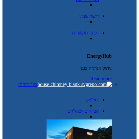
רישוי שנתי
רכיבי תקשורת
EnergyHub
ניהול אנרגיה בענן
Read more
ציוד דירתי
מא"זים
אביזרים למא"זים