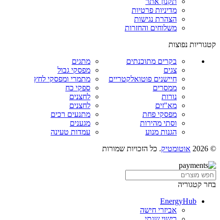
תקנון אתר
מדיניות פרטיות
הצהרת נגישות
משלוחים והחזרות
קטגוריות נפוצות
בקרים מתוכנתים
מתגים
צגים
מפסקי גבול
חיישנים פוטואלקטריים
מתמרי ומפסקי לחץ
ממסרים
ספקי כח
נורות
לחצנים
מא"זים
לחצנים
מפסקי פחת
מתנעים רכים
וסתי מהירות
מגענים
הגנות מנוע
עמדות טעינה
© 2026
אוטומטיק
. כל הזכויות שמורות
בחר קטגוריה
EnergyHub
אביזרי חישה
רישוי שנתי