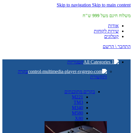
Skip to navigation
Skip to main content
משלוח חינם מעל 999 ש"ח
אודות
שירות לקוחות
קטלוגים
התחבר \ הרשם
קטגוריות
בקרה
ותקשורת
בקרים מתוכנתים
M221
TM3
M340
M580
X80