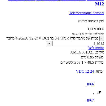
M12
Telemecanique Sensors
זמין בהזמנה מראש
1,069.00
₪
מחיר ללא מע״מ:
₪
905.93
כמות של מתמר לחץ אנלוגי 0-1 בר 4-20mA (12-24V DC) מחבר
M12
הוספה לסל
מק”ט:
XMLG001D21
משקל
0.95 גרם
מידות
48.5 × 58.1 מילימטרים
מתח
12-24 VDC
IP66
,
IP
IP67