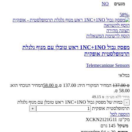
מגעים
NO
-58%
הוסף להשוואה
תצוגה מהירה
הוסף לרשימת המשאלות
מפסק גבול 1NC+1NO ראש טובלן עם מנוף גלגלת
תרמופלסטית אופקית
Telemecanique Sensors
במלאי
₪
137.00
המחיר המקורי היה: 137.00 ₪.
₪
58.00
המחיר הנוכחי הוא:
58.00 ₪.
מחיר ללא מע״מ:
₪
49.15
כמות של מפסק גבול 1NC+1NO ראש טובלן עם מנוף גלגלת
תרמופלסטית אופקית
הוספה לסל
מק”ט:
XCKN2121G11
משקל
145 גרם