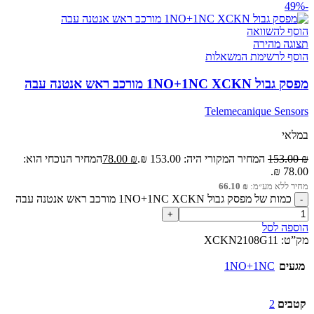
-49%
הוסף להשוואה
תצוגה מהירה
הוסף לרשימת המשאלות
מפסק גבול 1NO+1NC XCKN מורכב ראש אנטנה עבה
Telemecanique Sensors
במלאי
₪
153.00
המחיר המקורי היה: 153.00 ₪.
₪
78.00
המחיר הנוכחי הוא:
78.00 ₪.
מחיר ללא מע״מ:
₪
66.10
כמות של מפסק גבול 1NO+1NC XCKN מורכב ראש אנטנה עבה
הוספה לסל
מק”ט:
XCKN2108G11
מגעים
1NO+1NC
קטבים
2