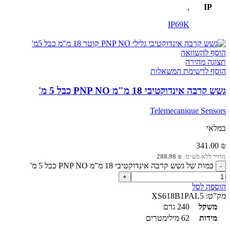
,
IP
IP69K
הוסף להשוואה
תצוגה מהירה
הוסף לרשימת המשאלות
גשש קרבה אינדוקטיבי 18 מ"מ PNP NO כבל 5 מ'
Telemecanique Sensors
במלאי
341.00
₪
מחיר ללא מע״מ:
₪
288.98
כמות של גשש קרבה אינדוקטיבי 18 מ"מ PNP NO כבל 5 מ'
הוספה לסל
מק”ט:
XS618B1PAL5
משקל
240 גרם
מידות
62 מילימטרים