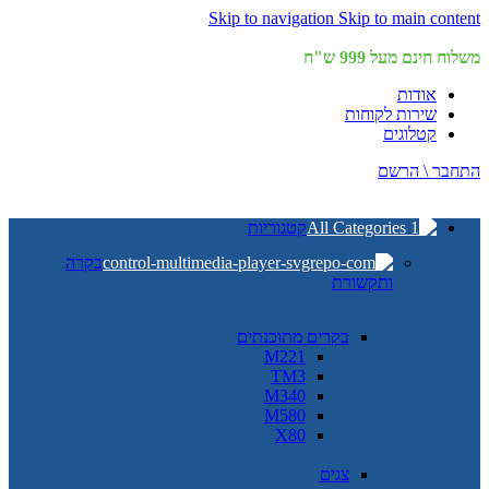
Skip to navigation
Skip to main content
משלוח חינם מעל 999 ש"ח
אודות
שירות לקוחות
קטלוגים
התחבר \ הרשם
קטגוריות
בקרה
ותקשורת
בקרים מתוכנתים
M221
TM3
M340
M580
X80
צגים