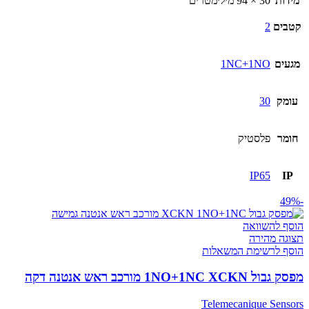
מידות
30 × 94 מילימטרים
קטבים
2
מגעים
1NC+1NO
עומק
30
חומר
פלסטיק
IP65
IP
-49%
הוסף להשוואה
תצוגה מהירה
הוסף לרשימת המשאלות
מפסק גבול 1NO+1NC XCKN מורכב ראש אנטנה דקה
Telemecanique Sensors