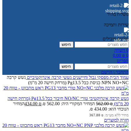
משלוח מהיר
שירות ותמיכה
יצרנים מובילים
חיפוש
0
השווה
0.00
₪
0
תפריט
חיפוש
התחבר \ הרשם
עמוד הבית
מפסקי גבול וחיישנים
גששי קרבה
אינדוקטיביים
גשש קרבה
NPN NO+NC כניסת כבל Pg13.5 (מרחק חישה 20 מ"מ)
גשש קרבה אינדוקטיבי טורי NO/NC חיבור כבל Pg13.5 (מרחק חישה
20 מ"מ)
₪
562.00
המחיר המקורי היה: 562.00 ₪.
₪
434.00
המחיר
הנוכחי הוא: 434.00 ₪.
מחיר ללא מע״מ:
₪
367.80
חזרה למוצרים