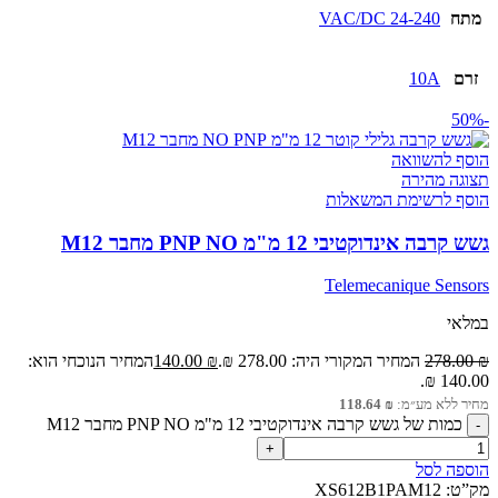
מתח
24-240 VAC/DC
זרם
10A
-50%
הוסף להשוואה
תצוגה מהירה
הוסף לרשימת המשאלות
גשש קרבה אינדוקטיבי 12 מ"מ PNP NO מחבר M12
Telemecanique Sensors
במלאי
₪
278.00
המחיר המקורי היה: 278.00 ₪.
₪
140.00
המחיר הנוכחי הוא:
140.00 ₪.
מחיר ללא מע״מ:
₪
118.64
כמות של גשש קרבה אינדוקטיבי 12 מ"מ PNP NO מחבר M12
הוספה לסל
מק”ט:
XS612B1PAM12