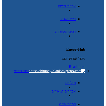
אביזרי חישה
רישוי שנתי
רכיבי תקשורת
EnergyHub
ניהול אנרגיה בענן
Read more
ציוד דירתי
מא"זים
אביזרים למא"זים
ממסרי פחת