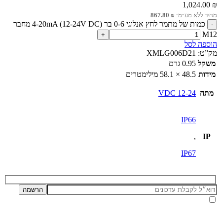
1,024.00
₪
מחיר ללא מע״מ:
₪
867.80
כמות של מתמר לחץ אנלוגי 0-6 בר 4-20mA (12-24V DC) מחבר
M12
הוספה לסל
מק”ט:
XMLG006D21
משקל
0.95 גרם
מידות
48.5 × 58.1 מילימטרים
מתח
12-24 VDC
IP66
,
IP
IP67
אני מאשר/ת קבלת דיוור ועדכונים מאתר זה, בהתאם ל
מדיניות הפרטיות ותנאי האתר
.