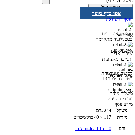
חישה 20 מ"מ)
הוספה לסל
צפו בדף מוצר
הוסף להשוואה
מוצרים איכותיים
בטכנולוגיה מתקדמת
שירות אדיב
ותמיכה מקצועית
רכישה מאובטחת
בטכנולוגיית PCI
משלוח מהיר
עד בית העסק
מידע נוסף
משקל
244 גרם
מידות
117 × 40 מילימטרים
זרם
0…15 mA no-load