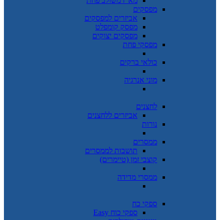
מא"ז משולב פחת
מפסקים
אביזרים למפסקים
מפסק קומפלט
מפסקים יצוקים
מפסקי פחת
כולאי ברקים
מוני אנרגיה
לחצנים
אביזרים ללחצנים
נורות
ממסרים
תושבות לממסרים
קוצבי זמן (טיימרים)
ממסרי מדידה
ספקי כח
ספקי כוח Easy