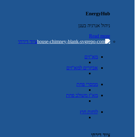
EnergyHub
ניהול אנרגיה בענן
Read more
ציוד דירתי
מא"זים
אביזרים למא"זים
ממסרי פחת
מא"ז משולב פחת
לוחות חוץ
ציוד דירתי