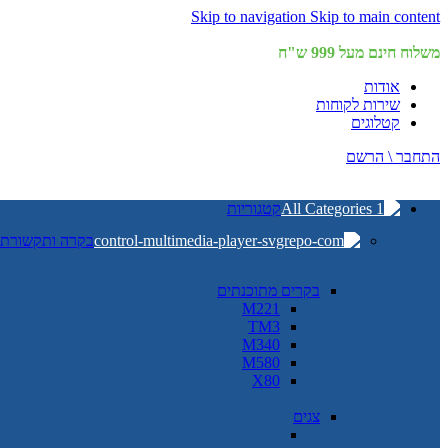
Skip to navigation
Skip to main content
משלוח חינם מעל 999 ש"ח
אודות
שירות לקוחות
קטלוגים
התחבר \ הרשם
קטגוריות
בקרה ותקשורת
בקרים מתוכנתים
M221
TM3
M340
M580
X80
צגים