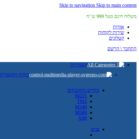
Skip to navigation
Skip to main content
משלוח חינם מעל 999 ש"ח
אודות
שירות לקוחות
קטלוגים
התחבר \ הרשם
קטגוריות
בקרה ותקשורת
בקרים מתוכנתים
M221
TM3
M340
M580
X80
צגים