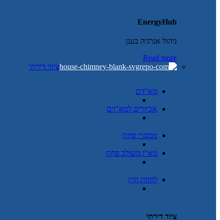
EnergyHub
ניהול אנרגיה בענן
Read more
ציוד דירתי
מא"זים
אביזרים למא"זים
ממסרי פחת
מא"ז משולב פחת
לוחות חוץ
ציוד דירתי