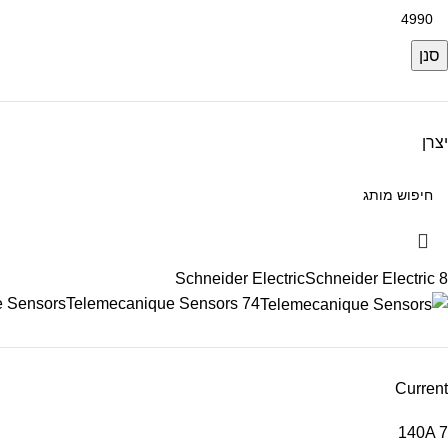
סנן
יצרן
Schneider Electric
Schneider Electric
8
e Sensors
Telemecanique Sensors
74
Current
140A
7