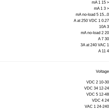
1
< 15 mA
1
< 3 mA
5
0...15 mA no-load
1
0.27 A at 250 VDC
10A
3
2
20 mA no-load
7
30 A
3A at 240 VAC
1
11
4 A
Voltage
2
10-30 VDC
34
12-24 VDC
5
12-48 VDC
4
24 VDC
1
24-240 VAC