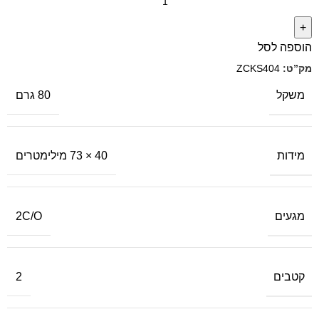
הוספה לסל
מק”ט:
ZCKS404
משקל
80 גרם
מידות
40 × 73 מילימטרים
מגעים
2C/O
קטבים
2