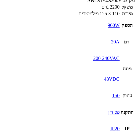
מק”ט:
ABLS1A48200E
משקל
2200 גרם
מידות
110 × 125 מילימטרים
הספק
960W
זרם
20A
200-240VAC
מתח
,
48VDC
עומק
150
התקנה
פס דין
IP20
IP