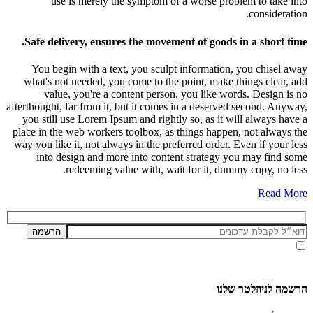
use is merely the symptom of a worse problem to take into
consideration.
Safe delivery, ensures the movement of goods in a short time.
You begin with a text, you sculpt information, you chisel away
what's not needed, you come to the point, make things clear, add
value, you're a content person, you like words. Design is no
afterthought, far from it, but it comes in a deserved second. Anyway,
you still use Lorem Ipsum and rightly so, as it will always have a
place in the web workers toolbox, as things happen, not always the
way you like it, not always in the preferred order. Even if your less
into design and more into content strategy you may find some
redeeming value with, wait for it, dummy copy, no less.
Read More
אני מאשר/ת קבלת דיוור ועדכונים מאתר זה, בהתאם ל
מדיניות הפרטיות ותנאי האתר
.
הרשמה לניוזלטר שלנו