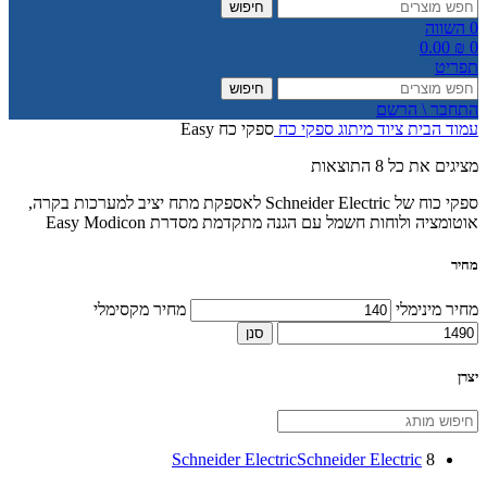
חיפוש
0
השווה
0.00
₪
0
תפריט
חיפוש
התחבר \ הרשם
עמוד הבית
ציוד מיתוג
ספקי כח
ספקי כח Easy
מציגים את כל ⁦8⁩ התוצאות
ספקי כוח של Schneider Electric לאספקת מתח יציב למערכות בקרה,
אוטומציה ולוחות חשמל עם הגנה מתקדמת מסדרת Easy Modicon
מחיר
מחיר מינימלי
מחיר מקסימלי
סנן
יצרן
Schneider Electric
Schneider Electric
8