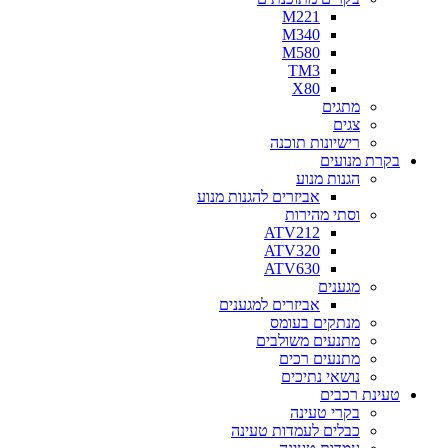
M221
M340
M580
TM3
X80
מתגים
צגים
רישיונות תוכנה
בקרת מנועים
הגנות מנוע
אביזרים להגנות מנוע
וסתי מהירות
ATV212
ATV320
ATV630
מגענים
אביזרים למגענים
מנתקים בעומס
מתנעים משולבים
מתנעים רכים
נושאי נתיכים
טעינת רכבים
בקרי טעינה
כבלים לעמדות טעינה