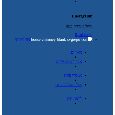
EnergyHub
ניהול אנרגיה בענן
Read more
ציוד דירתי
מא"זים
אביזרים למא"זים
ממסרי פחת
מא"ז משולב פחת
לוחות חוץ