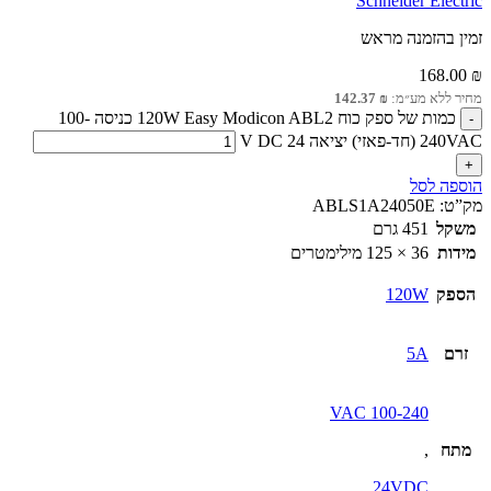
Schneider Electric
זמין בהזמנה מראש
168.00
₪
מחיר ללא מע״מ:
₪
142.37
כמות של ספק כוח 120W Easy Modicon ABL2 כניסה 100-
240VAC (חד-פאזי) יציאה 24 V DC
הוספה לסל
מק”ט:
ABLS1A24050E
משקל
451 גרם
מידות
36 × 125 מילימטרים
הספק
120W
זרם
5A
100-240 VAC
מתח
,
24VDC