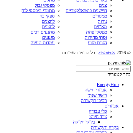
צגים
מפסקי גבול
חיישנים פוטואלקטריים
מתמרי ומפסקי לחץ
ממסרים
ספקי כח
נורות
לחצנים
מא"זים
לחצנים
מפסקי פחת
מתנעים רכים
וסתי מהירות
מגענים
הגנות מנוע
עמדות טעינה
© 2026
אוטומטיק
. כל הזכויות שמורות
בחר קטגוריה
EnergyHub
אביזרי חישה
רישוי שנתי
רכיבי תקשורת
אביזרים
כלי עבודה
ציוד חיווט
בלוקי חלוקה
בקרה ותקשורת
בקרים מתוכנתים