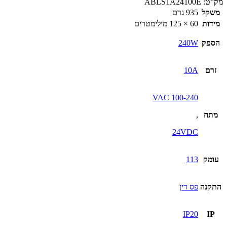
מק”ט:
ABLS1A24100E
משקל
935 גרם
מידות
60 × 125 מילימטרים
הספק
240W
זרם
10A
100-240 VAC
מתח
,
24VDC
עומק
113
התקנה
פס דין
IP20
IP