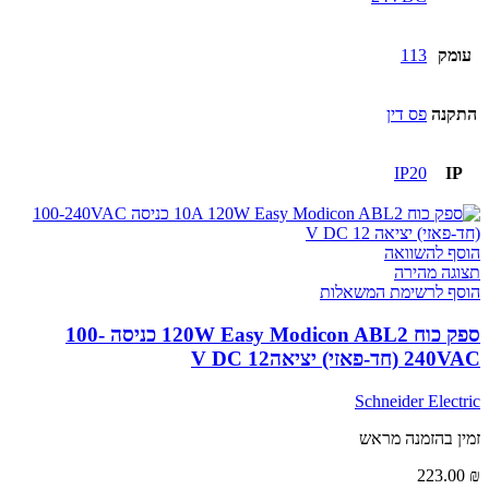
עומק
113
התקנה
פס דין
IP20
IP
הוסף להשוואה
תצוגה מהירה
הוסף לרשימת המשאלות
ספק כוח 120W Easy Modicon ABL2 כניסה 100-
240VAC (חד-פאזי) יציאה12 V DC
Schneider Electric
זמין בהזמנה מראש
223.00
₪