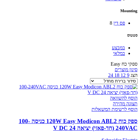
Mounting
פס דין
8
סטטוס
במבצע
במלאי
ספקי כח Easy
סינון מוצרים
הצג
9
12
18
24
הוסף להשוואה
תצוגה מהירה
הוסף לרשימת המשאלות
ספק כוח 120W Easy Modicon ABL2 כניסה 100-
240VAC (חד-פאזי) יציאה 24 V DC