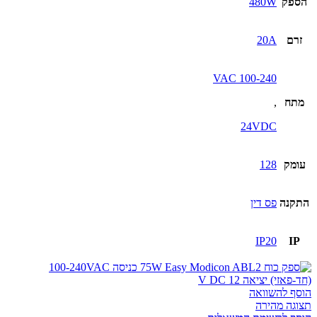
הספק
480W
זרם
20A
100-240 VAC
מתח
,
24VDC
עומק
128
התקנה
פס דין
IP20
IP
הוסף להשוואה
תצוגה מהירה