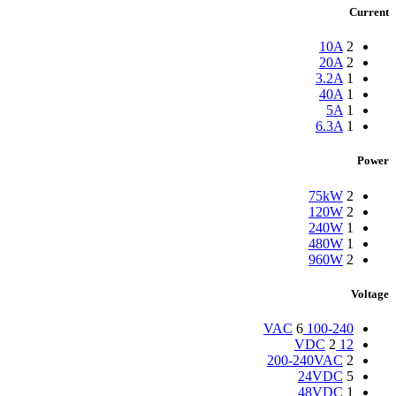
Current
10A
2
20A
2
3.2A
1
40A
1
5A
1
6.3A
1
Power
75kW
2
120W
2
240W
1
480W
1
960W
2
Voltage
6
100-240 VAC
2
12 VDC
200-240VAC
2
24VDC
5
48VDC
1