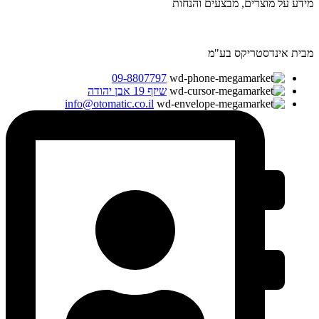
מידע על מוצרים, מבצעים והנחות
מבית אינדסטריקס בע"מ
09-8807797
שיזף 19 אבן יהודה
info@otomatic.co.il