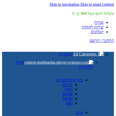
Skip to navigation
Skip to main content
משלוח חינם מעל 999 ש"ח
אודות
שירות לקוחות
קטלוגים
התחבר \ הרשם
קטגוריות
בקרה
ותקשורת
בקרים מתוכנתים
M221
TM3
M340
M580
X80
צגים