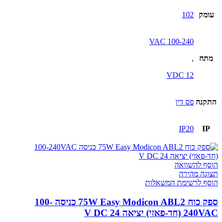
עומק
102
100-240 VAC
מתח
,
12 VDC
התקנה
פס דין
IP20
IP
הוסף להשוואה
תצוגה מהירה
הוסף לרשימת המשאלות
ספק כוח 75W Easy Modicon ABL2 כניסה 100-
240VAC (חד-פאזי) יציאה 24 V DC