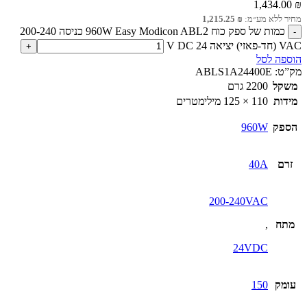
1,434.00
₪
מחיר ללא מע״מ:
₪
1,215.25
כמות של ספק כוח 960W Easy Modicon ABL2 כניסה 200-240
VAC (חד-פאזי) יציאה 24 V DC
הוספה לסל
מק”ט:
ABLS1A24400E
משקל
2200 גרם
מידות
110 × 125 מילימטרים
הספק
960W
זרם
40A
200-240VAC
מתח
,
24VDC
עומק
150