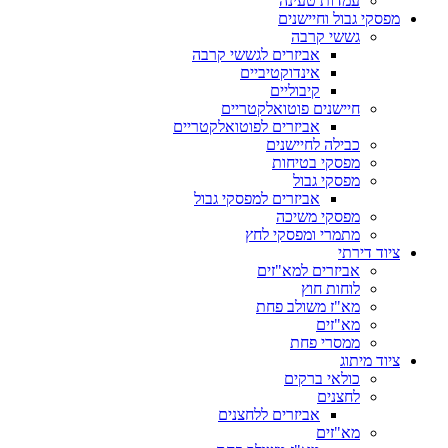
עמדות טעינה
מפסקי גבול וחיישנים
גששי קרבה
אביזרים לגששי קרבה
אינדוקטיביים
קיבוליים
חיישנים פוטואלקטריים
אביזרים לפוטואלקטריים
כבילה לחיישנים
מפסקי בטיחות
מפסקי גבול
אביזרים למפסקי גבול
מפסקי משיכה
מתמרי ומפסקי לחץ
ציוד דירתי
אביזרים למא"זים
לוחות חוץ
מא"ז משולב פחת
מא"זים
ממסרי פחת
ציוד מיתוג
כולאי ברקים
לחצנים
אביזרים ללחצנים
מא"זים