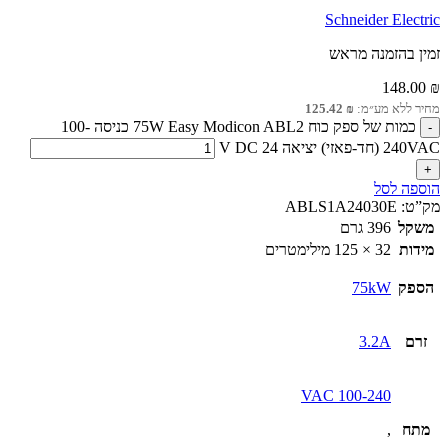
Schneider Electric
זמין בהזמנה מראש
148.00
₪
מחיר ללא מע״מ:
₪
125.42
כמות של ספק כוח 75W Easy Modicon ABL2 כניסה 100-
240VAC (חד-פאזי) יציאה 24 V DC
הוספה לסל
מק”ט:
ABLS1A24030E
משקל
396 גרם
מידות
32 × 125 מילימטרים
הספק
75kW
זרם
3.2A
100-240 VAC
מתח
,