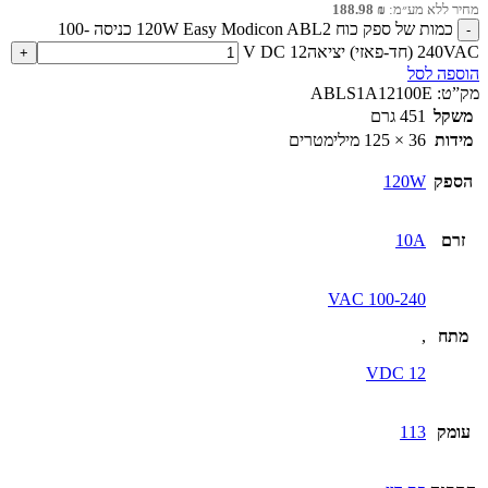
מחיר ללא מע״מ:
₪
188.98
כמות של ספק כוח 120W Easy Modicon ABL2 כניסה 100-
240VAC (חד-פאזי) יציאה12 V DC
הוספה לסל
מק”ט:
ABLS1A12100E
משקל
451 גרם
מידות
36 × 125 מילימטרים
הספק
120W
זרם
10A
100-240 VAC
מתח
,
12 VDC
עומק
113