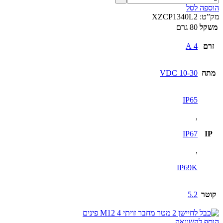
הוספה לסל
מק”ט:
XZCP1340L2
משקל
80 גרם
זרם
4 A
מתח
10-30 VDC
IP65
,
IP67
IP
,
IP69K
קוטר
5.2
הוסף להשוואה