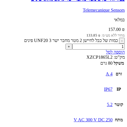
Telemecanique Sensors
במלאי
157.00
₪
מחיר ללא מע״מ:
₪
133.05
כמות של כבל לחיישן 2 מטר מחבר ישר UNF20 3 פינים
הוספה לסל
מק”ט:
XZCP1865L2
משקל
80 גרם
זרם
4 A
IP67
IP
קוטר
5.2
מתח
250 V AC 300 V DC