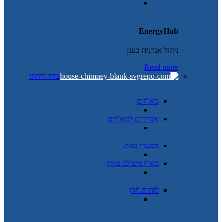
EnergyHub
ניהול אנרגיה בענן
Read more
ציוד דירתי
מא"זים
אביזרים למא"זים
ממסרי פחת
מא"ז משולב פחת
לוחות חוץ