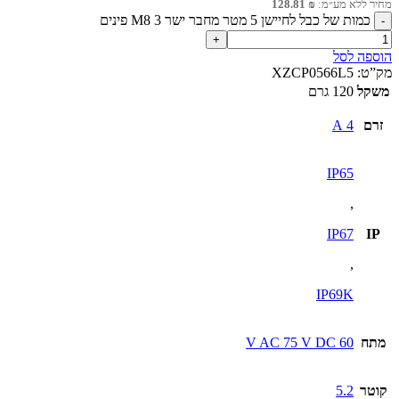
מחיר ללא מע״מ:
₪
128.81
כמות של כבל לחיישן 5 מטר מחבר ישר M8 3 פינים
הוספה לסל
מק”ט:
XZCP0566L5
משקל
120 גרם
זרם
4 A
IP65
,
IP67
IP
,
IP69K
מתח
60 V AC 75 V DC
קוטר
5.2