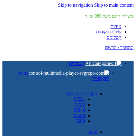
Skip to navigation
Skip to main content
משלוח חינם מעל 999 ש"ח
אודות
שירות לקוחות
קטלוגים
התחבר \ הרשם
קטגוריות
בקרה
ותקשורת
בקרים מתוכנתים
M221
TM3
M340
M580
X80
צגים