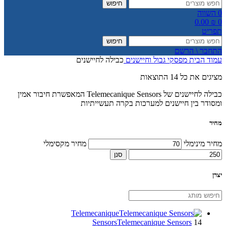
חיפוש
0
השווה
0.00
₪
0
תפריט
חיפוש
התחבר \ הרשם
עמוד הבית
מפסקי גבול וחיישנים
כבילה לחיישנים
מציגים את כל ⁦14⁩ התוצאות
כבילה לחיישנים של Telemecanique Sensors המאפשרת חיבור אמין
ומסודר בין חיישנים למערכות בקרה תעשייתיות
מחיר
מחיר מינימלי
מחיר מקסימלי
סנן
יצרן
Telemecanique
Sensors
Telemecanique Sensors
14