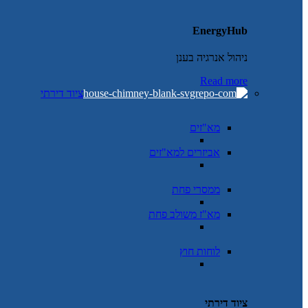
EnergyHub
ניהול אנרגיה בענן
Read more
ציוד דירתי
מא"זים
אביזרים למא"זים
ממסרי פחת
מא"ז משולב פחת
לוחות חוץ
ציוד דירתי