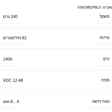
מק”ט:
XS618B1PBL5
משקל
240 גרם
מידות
62 מילימטרים
זרם
140A
מתח
12-48 VDC
טווח חישה
4…8 mm