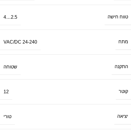
טווח חישה
2.5…4
מתח
24-240 VAC/DC
התקנה
שטוחה
קוטר
12
יציאה
טורי