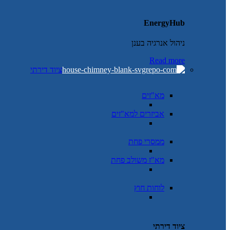
EnergyHub
ניהול אנרגיה בענן
Read more
ציוד דירתי
מא"זים
אביזרים למא"זים
ממסרי פחת
מא"ז משולב פחת
לוחות חוץ
ציוד דירתי