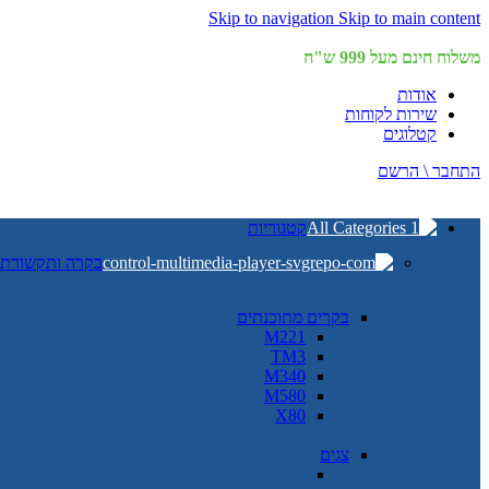
Skip to navigation
Skip to main content
משלוח חינם מעל 999 ש"ח
אודות
שירות לקוחות
קטלוגים
התחבר \ הרשם
קטגוריות
בקרה ותקשורת
בקרים מתוכנתים
M221
TM3
M340
M580
X80
צגים