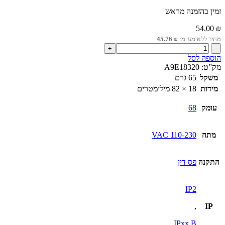
זמין בהזמנה מראש
54.00
₪
מחיר ללא מע״מ:
₪
45.76
כמות
של
הוספה לסל
נורת
מק”ט:
A9E18320
סימון
משקל
65 גרם
מודולרית
מידות
18 × 82 מילימטרים
אדומה
230VAC
עומק
68
מתח
110-230 VAC
התקנה
פס דין
IP2
,
IP
IPxx B