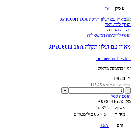
עומק
79
הוסף להשוואה
תצוגה מהירה
הוסף לרשימת המשאלות
מא"ז עם דגלון תקלה 3P iC60H 16A
Schneider Electric
זמין בהזמנה מראש
136.00
₪
מחיר ללא מע״מ:
₪
115.25
כמות
של
הוספה לסל
מא"ז
מק”ט:
A9F84316
עם
משקל
375 גרם
דגלון
מידות
54 × 85 מילימטרים
תקלה
3P
זרם
16A
iC60H
16A