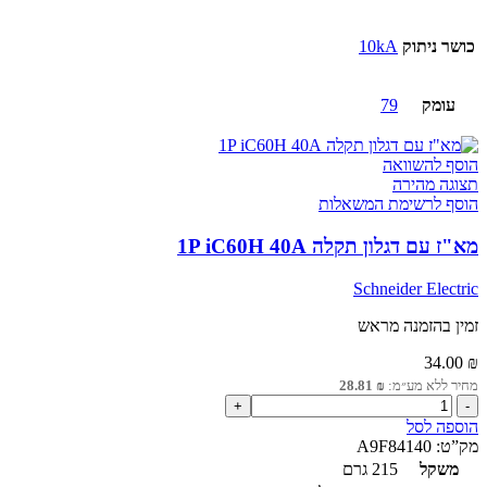
כושר ניתוק
10kA
עומק
79
הוסף להשוואה
תצוגה מהירה
הוסף לרשימת המשאלות
מא"ז עם דגלון תקלה 1P iC60H 40A
Schneider Electric
זמין בהזמנה מראש
34.00
₪
מחיר ללא מע״מ:
₪
28.81
כמות
של
הוספה לסל
מא"ז
מק”ט:
A9F84140
עם
משקל
215 גרם
דגלון