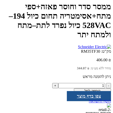
ממסר סדר וחוסר פאזה+ספי
מתח+אסימטריה תחום כיול 194–
528VAC כיול נפרד לתת–מתח
ולמתח יתר
מק"ט:
RM35TF30
406.00
₪
מחיר ללא מע״מ:
₪
344.07
ניתן להזמנה מראש
כמות
של
הוספה לסל
ממסר
צפו בדף מוצר
סדר
הוסף להשוואה
וחוסר
פאזה+ספי
מתח+אסימטריה