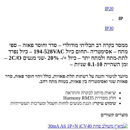
IP20
,
IP
IP30
ממסר בקרה רב תכליתי מודולרי – סדר וחוסר פאזה – ספי
מתח – אסימטריה -תחום כיול 194-528VAC – כיול נפרד
לתת-מתח ולמתח יתר – כיול +/- 20% -שני מגעים 2C/O –
זמן השהייה 0.1-10 שניות –
מיועד לניטור והגנה על רשתות תלת-פאזיות, כולל זיהוי חוסר פאזה, סדר
פאזות שגוי ואסימטריה בין פאזות, בטווח מתח רחב.
יציאות מיתוג לבקרה והתראה
חלק מסדרת Harmony RM35
שימוש עיקרי:
הגנת מנועים לוחות חשמל ומערכות תעשייתיות
מוצרים קשורים