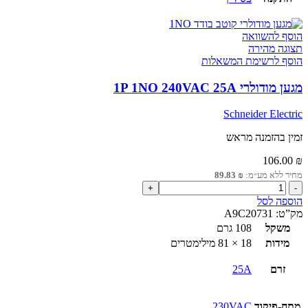
הוסף להשוואה
תצוגה מהירה
הוסף לרשימת המשאלות
מגען מודולרי 1P 1NO 240VAC 25A
Schneider Electric
זמין בהזמנה מראש
106.00
₪
מחיר ללא מע״מ:
₪
89.83
כמות
של
הוספה לסל
מגען
מק”ט:
A9C20731
מודולרי
משקל
108 גרם
1P
מידות
18 × 81 מילימטרים
1NO
240VAC
זרם
25A
25A
מתח-פיקוד
230VAC