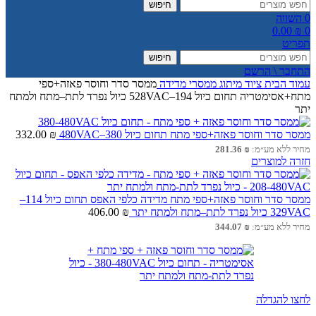
חיפוש
0
השווה
0.00
₪
0
תפריט
חיפוש
התחבר \ הרשם
עמוד הבית
ציוד מיתוג
ממסרי מדידה
ממסר סדר וחוסר פאזה+ספי
מתח+אסימטריה תחום כיול 194–528VAC כיול נפרד לתת–מתח ולמתח
יתר
ממסר סדר וחוסר פאזה+ספי מתח תחום כיול 380–480VAC
₪
332.00
מחיר ללא מע״מ:
₪
281.36
חזרה למוצרים
ממסר סדר וחוסר פאזה+ספי מתח מדידה כלפי האפס תחום כיול 114–
329VAC כיול נפרד לתת–מתח ולמתח יתר
₪
406.00
מחיר ללא מע״מ:
₪
344.07
לחצו להגדלה