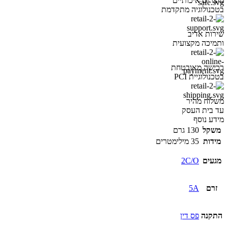
מוצרים איכותיים
תחום
בטכנולוגיה מתקדמת
כיול
194–
שירות אדיב
528VAC
ותמיכה מקצועית
כיול
נפרד
לתת–מתח
רכישה מאובטחת
ולמתח
בטכנולוגיית PCI
יתר
משלוח מהיר
עד בית העסק
מידע נוסף
משקל
130 גרם
מידות
35 מילימטרים
מגעים
2C/O
זרם
5A
התקנה
פס דין