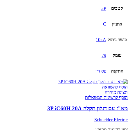
קטבים
3P
אופיין
C
כושר ניתוק
10kA
עומק
79
התקנה
פס דין
הוסף להשוואה
תצוגה מהירה
הוסף לרשימת המשאלות
מא"ז עם דגלון תקלה 3P iC60H 20A
Schneider Electric
זמין בהזמנה מראש