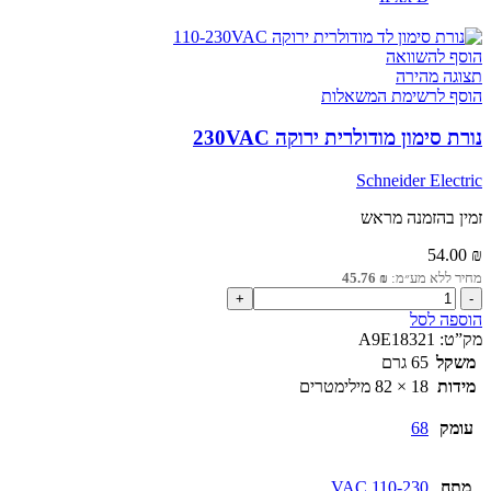
הוסף להשוואה
תצוגה מהירה
הוסף לרשימת המשאלות
נורת סימון מודולרית ירוקה 230VAC
Schneider Electric
זמין בהזמנה מראש
54.00
₪
מחיר ללא מע״מ:
₪
45.76
כמות
של
הוספה לסל
נורת
מק”ט:
A9E18321
סימון
משקל
65 גרם
מודולרית
מידות
18 × 82 מילימטרים
ירוקה
230VAC
עומק
68
מתח
110-230 VAC