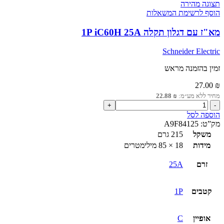
תצוגה מהירה
הוסף לרשימת המשאלות
מא"ז עם דגלון תקלה 1P iC60H 25A
Schneider Electric
זמין בהזמנה מראש
27.00
₪
מחיר ללא מע״מ:
₪
22.88
כמות
של
הוספה לסל
מא"ז
מק”ט:
A9F84125
עם
משקל
215 גרם
דגלון
מידות
18 × 85 מילימטרים
תקלה
1P
זרם
25A
iC60H
25A
קטבים
1P
אופיין
C