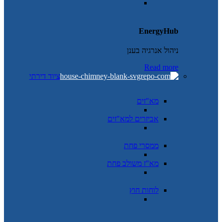
EnergyHub
ניהול אנרגיה בענן
Read more
ציוד דירתי
מא"זים
אביזרים למא"זים
ממסרי פחת
מא"ז משולב פחת
לוחות חוץ