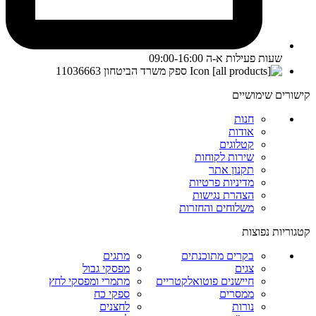
שעות פעילות א-ה 09:00-16:00
ספק משרד הביטחון 11036663
קישורים שימושיים
חנות
אודות
קטלוגים
שירות לקוחות
תקנון אתר
מדיניות פרטיות
הצהרת נגישות
משלוחים והחזרות
קטגוריות נפוצות
בקרים מתוכנתים
מתגים
צגים
מפסקי גבול
חיישנים פוטואלקטריים
מתמרי ומפסקי לחץ
ממסרים
ספקי כח
נורות
לחצנים