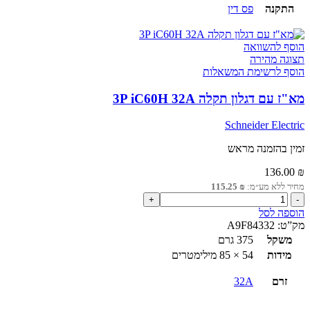
התקנה
פס דין
הוסף להשוואה
תצוגה מהירה
הוסף לרשימת המשאלות
מא"ז עם דגלון תקלה 3P iC60H 32A
Schneider Electric
זמין בהזמנה מראש
136.00
₪
מחיר ללא מע״מ:
₪
115.25
כמות
של
הוספה לסל
מא"ז
מק”ט:
A9F84332
עם
משקל
375 גרם
דגלון
מידות
54 × 85 מילימטרים
תקלה
3P
זרם
32A
iC60H
32A