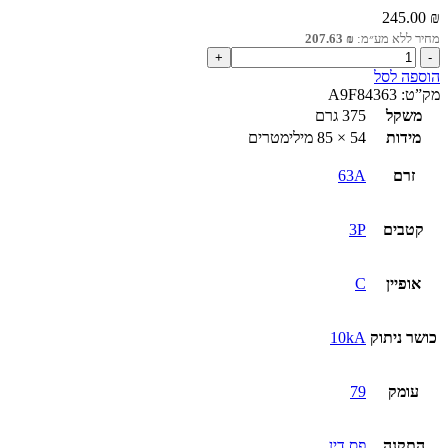
245.00
₪
מחיר ללא מע״מ:
₪
207.63
כמות
של
הוספה לסל
מא"ז
מק”ט:
A9F84363
עם
משקל
375 גרם
דגלון
מידות
54 × 85 מילימטרים
תקלה
3P
זרם
63A
iC60H
63A
קטבים
3P
אופיין
C
כושר ניתוק
10kA
עומק
79
התקנה
פס דין