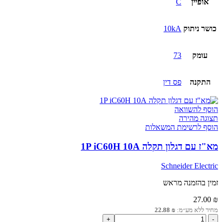
אופיין
C
כושר ניתוק
10kA
עומק
73
התקנה
פס דין
הוסף להשוואה
תצוגה מהירה
הוסף לרשימת המשאלות
מא"ז עם דגלון תקלה 1P iC60H 10A
Schneider Electric
זמין בהזמנה מראש
27.00
₪
מחיר ללא מע״מ:
₪
22.88
כמות