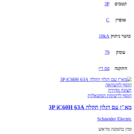
קטבים
3P
אופיין
C
כושר ניתוק
10kA
עומק
79
התקנה
פס דין
הוסף להשוואה
תצוגה מהירה
הוסף לרשימת המשאלות
מא"ז עם דגלון תקלה 3P iC60H 63A
Schneider Electric
זמין בהזמנה מראש