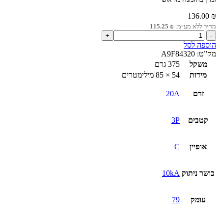
136.00
₪
מחיר ללא מע״מ:
₪
115.25
כמות
של
הוספה לסל
מא"ז
מק”ט:
A9F84320
עם
משקל
375 גרם
דגלון
מידות
54 × 85 מילימטרים
תקלה
3P
זרם
20A
iC60H
20A
קטבים
3P
אופיין
C
כושר ניתוק
10kA
עומק
79