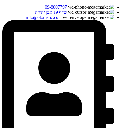
09-8807797
שיזף 19 אבן יהודה
info@otomatic.co.il