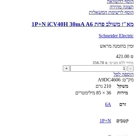
הוסף להשוואה
תצוגה מהירה
הוסף לרשימת המשאלות
מא"ז משולב פחת 1P+N iCV40H 30mA A6
Schneider Electric
זמין בהזמנה מראש
421.00
₪
מחיר ללא מע״מ:
₪
356.78
כמות
של
הוספה לסל
מא"ז
מק”ט:
A9DC4606
משולב
משקל
210 גרם
פחת
מידות
36 × 85 מילימטרים
1P+N
iCV40H
זרם
6A
30mA
A6
קטבים
1P+N