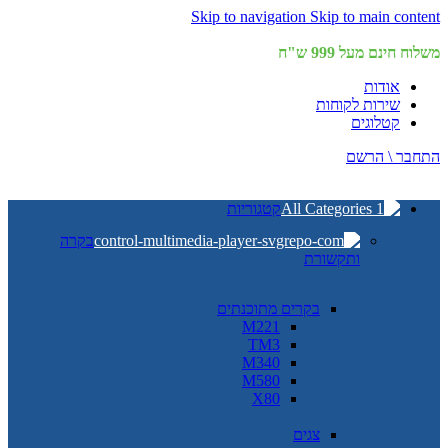
Skip to navigation
Skip to main content
משלוח חינם מעל 999 ש"ח
אודות
שירות לקוחות
קטלוגים
התחבר \ הרשם
קטגוריות
בקרה
ותקשורת
בקרים מתוכנתים
M221
TM3
M340
M580
X80
צגים