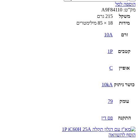
של
הוספה לסל
מא"ז
מק”ט:
A9F84110
עם
משקל
215 גרם
דגלון
מידות
18 × 85 מילימטרים
תקלה
1P
זרם
10A
iC60H
10A
קטבים
1P
אופיין
C
כושר ניתוק
10kA
עומק
79
התקנה
פס דין
הוסף להשוואה