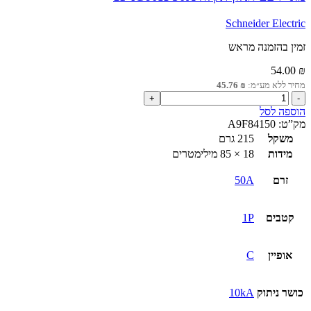
Schneider Electric
זמין בהזמנה מראש
54.00
₪
מחיר ללא מע״מ:
₪
45.76
כמות
של
הוספה לסל
מא"ז
מק”ט:
A9F84150
עם
משקל
215 גרם
דגלון
מידות
18 × 85 מילימטרים
תקלה
1P
זרם
50A
iC60H
50A
קטבים
1P
אופיין
C
כושר ניתוק
10kA