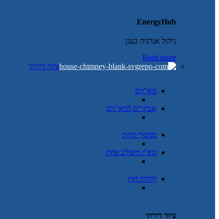
EnergyHub
ניהול אנרגיה בענן
Read more
ציוד דירתי
מא"זים
אביזרים למא"זים
ממסרי פחת
מא"ז משולב פחת
לוחות חוץ
ציוד דירתי