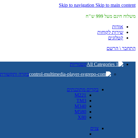
Skip to navigation
Skip to main content
משלוח חינם מעל 999 ש"ח
אודות
שירות לקוחות
קטלוגים
התחבר \ הרשם
קטגוריות
בקרה ותקשורת
בקרים מתוכנתים
M221
TM3
M340
M580
X80
צגים