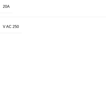
20A
250 V AC