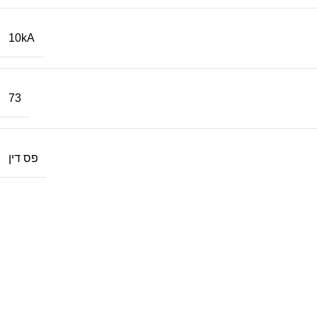
10kA
73
פס דין