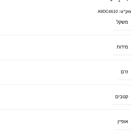
מק”ט:
A9DC4610
משקל
מידות
זרם
קטבים
אופיין