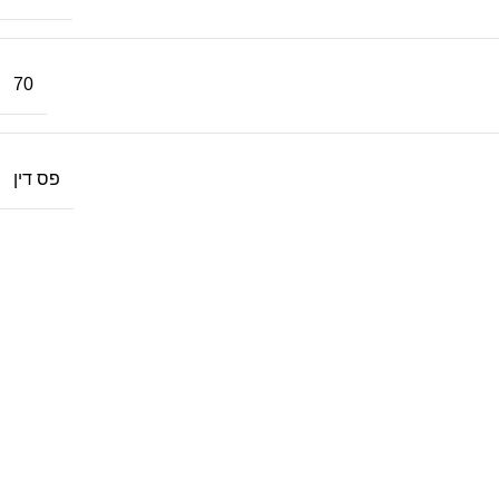
70
פס דין