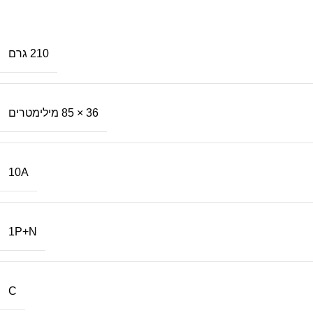
210 גרם
36 × 85 מילימטרים
10A
1P+N
C