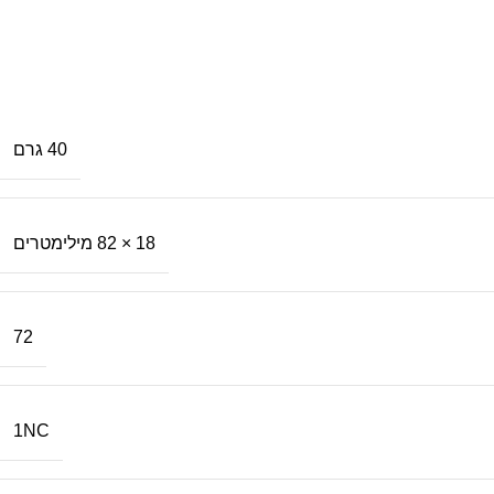
40 גרם
18 × 82 מילימטרים
72
1NC