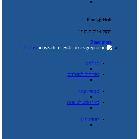
EnergyHub
ניהול אנרגיה בענן
Read more
ציוד דירתי
מא"זים
אביזרים למא"זים
ממסרי פחת
מא"ז משולב פחת
לוחות חוץ