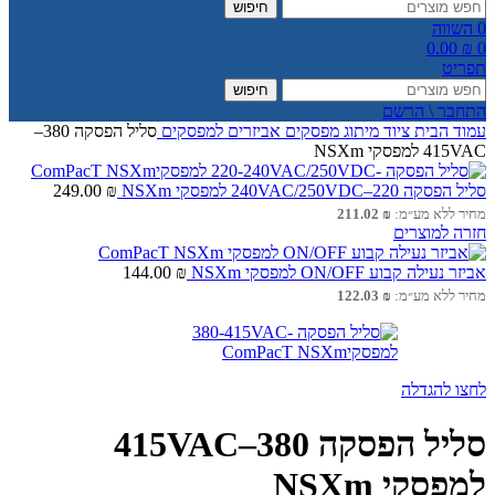
חיפוש
0
השווה
0.00
₪
0
תפריט
חיפוש
התחבר \ הרשם
עמוד הבית
ציוד מיתוג
מפסקים
אביזרים למפסקים
סליל הפסקה 380–
415VAC למפסקי NSXm
סליל הפסקה 220–240VAC/250VDC למפסקי NSXm
₪
249.00
מחיר ללא מע״מ:
₪
211.02
חזרה למוצרים
אביזר נעילה קבוע ON/OFF למפסקי NSXm
₪
144.00
מחיר ללא מע״מ:
₪
122.03
לחצו להגדלה
סליל הפסקה 380–415VAC
למפסקי NSXm