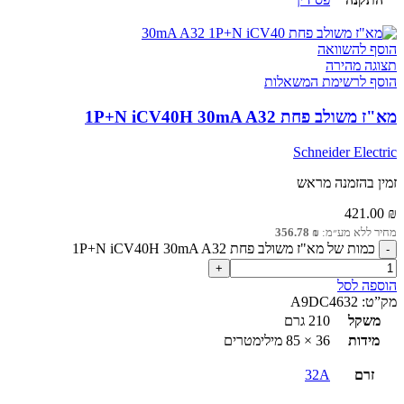
הוסף להשוואה
תצוגה מהירה
הוסף לרשימת המשאלות
מא"ז משולב פחת 1P+N iCV40H 30mA A32
Schneider Electric
זמין בהזמנה מראש
421.00
₪
מחיר ללא מע״מ:
₪
356.78
כמות של מא"ז משולב פחת 1P+N iCV40H 30mA A32
הוספה לסל
מק”ט:
A9DC4632
משקל
210 גרם
מידות
36 × 85 מילימטרים
זרם
32A