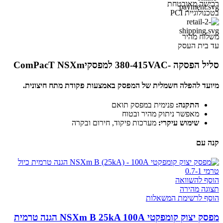
רכישה מאובטחת
בטכנולוגיית PCI
משלוח מהיר
עד בית העסק
סליל הפסקה -380-415VAC למפסקיComPacT NSXm
מיועד להפלה חשמלית של המפסק באמצעות פקודת מתח חיצונית.
התקנה:
פנימית במפסק תואם
מאפשר ניתוק מהיר ובטוח
שימוש עיקרי:
מערכות פיקוד, חירום ובקרה
קנה עם
הוסף להשוואה
תצוגה מהירה
הוסף לרשימת המשאלות
מפסק יצוק קומפקטי NSXm B 25kA 100A הגנה טרמית