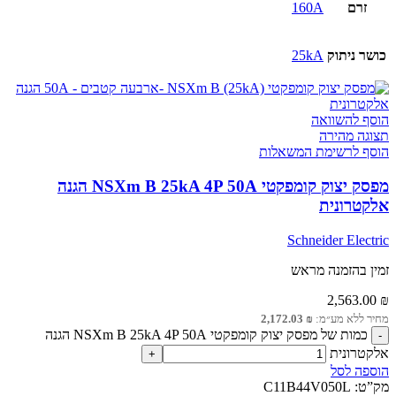
זרם
160A
כושר ניתוק
25kA
הוסף להשוואה
תצוגה מהירה
הוסף לרשימת המשאלות
מפסק יצוק קומפקטי NSXm B 25kA 4P 50A הגנה
אלקטרונית
Schneider Electric
זמין בהזמנה מראש
2,563.00
₪
מחיר ללא מע״מ:
₪
2,172.03
כמות של מפסק יצוק קומפקטי NSXm B 25kA 4P 50A הגנה
אלקטרונית
הוספה לסל
מק”ט:
C11B44V050L