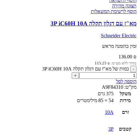
הוסף להשוואה
תצוגה מהירה
הוסף לרשימת המשאלות
מא"ז עם דגלון תקלה 3P iC60H 10A
Schneider Electric
זמין בהזמנה מראש
136.00
₪
מחיר ללא מע״מ:
₪
115.25
כמות של מא"ז עם דגלון תקלה 3P iC60H 10A
הוספה לסל
מק”ט:
A9F84310
משקל
375 גרם
מידות
54 × 85 מילימטרים
זרם
10A
קטבים
3P