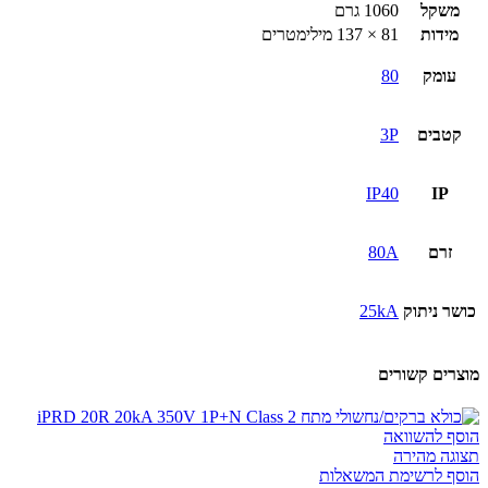
משקל
1060 גרם
מידות
81 × 137 מילימטרים
עומק
80
קטבים
3P
IP40
IP
זרם
80A
כושר ניתוק
25kA
מוצרים קשורים
הוסף להשוואה
תצוגה מהירה
הוסף לרשימת המשאלות