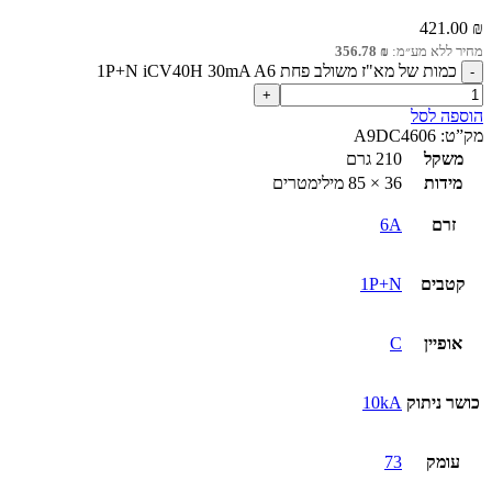
421.00
₪
מחיר ללא מע״מ:
₪
356.78
כמות של מא"ז משולב פחת 1P+N iCV40H 30mA A6
הוספה לסל
מק”ט:
A9DC4606
משקל
210 גרם
מידות
36 × 85 מילימטרים
זרם
6A
קטבים
1P+N
אופיין
C
כושר ניתוק
10kA
עומק
73