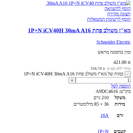
הוסף להשוואה
תצוגה מהירה
הוסף לרשימת המשאלות
מא"ז משולב פחת 1P+N iCV40H 30mA A16
Schneider Electric
זמין בהזמנה מראש
421.00
₪
מחיר ללא מע״מ:
₪
356.78
כמות של מא"ז משולב פחת 1P+N iCV40H 30mA A16
הוספה לסל
מק”ט:
A9DC4616
משקל
210 גרם
מידות
36 × 85 מילימטרים
זרם
16A
קטבים
1P+N