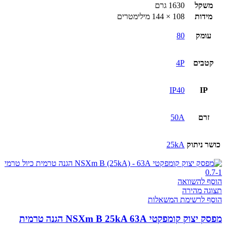
משקל
1630 גרם
מידות
108 × 144 מילימטרים
עומק
80
קטבים
4P
IP40
IP
זרם
50A
כושר ניתוק
25kA
הוסף להשוואה
תצוגה מהירה
הוסף לרשימת המשאלות
מפסק יצוק קומפקטי NSXm B 25kA 63A הגנה טרמית