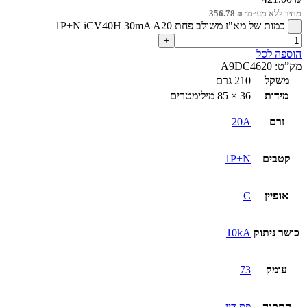
מחיר ללא מע״מ:
₪
356.78
כמות של מא"ז משולב פחת 1P+N iCV40H 30mA A20
הוספה לסל
מק”ט:
A9DC4620
משקל
210 גרם
מידות
36 × 85 מילימטרים
זרם
20A
קטבים
1P+N
אופיין
C
כושר ניתוק
10kA
עומק
73
התקנה
פס דין