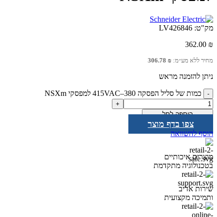
מק"ט:
LV426846
362.00
₪
מחיר ללא מע״מ:
₪
306.78
ניתן להזמנה מראש
כמות של סליל הפסקה 380–415VAC למפסקי NSXm
הוספה לסל
צפו בדף מוצר
הוסף להשוואה
מוצרים איכותיים
בטכנולוגיה מתקדמת
שירות אדיב
ותמיכה מקצועית