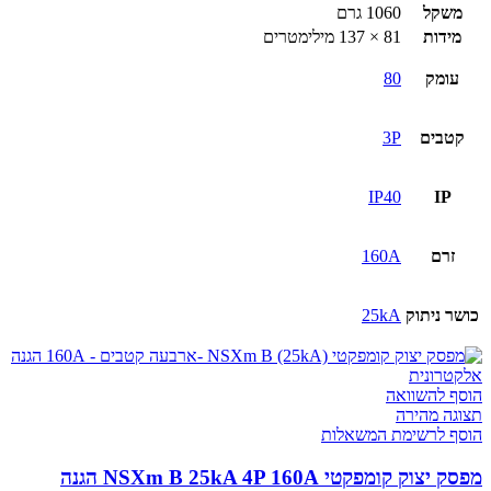
משקל
1060 גרם
מידות
81 × 137 מילימטרים
עומק
80
קטבים
3P
IP40
IP
זרם
160A
כושר ניתוק
25kA
הוסף להשוואה
תצוגה מהירה
הוסף לרשימת המשאלות
מפסק יצוק קומפקטי NSXm B 25kA 4P 160A הגנה