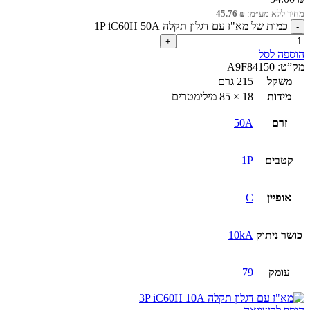
מחיר ללא מע״מ:
₪
45.76
כמות של מא"ז עם דגלון תקלה 1P iC60H 50A
הוספה לסל
מק”ט:
A9F84150
משקל
215 גרם
מידות
18 × 85 מילימטרים
זרם
50A
קטבים
1P
אופיין
C
כושר ניתוק
10kA
עומק
79