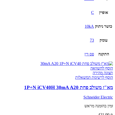
אופיין
C
כושר ניתוק
10kA
עומק
73
התקנה
פס דין
הוסף להשוואה
תצוגה מהירה
הוסף לרשימת המשאלות
מא"ז משולב פחת 1P+N iCV40H 30mA A20
Schneider Electric
זמין בהזמנה מראש
421.00
₪