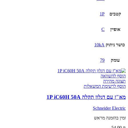
קטבים
1P
אופיין
C
כושר ניתוק
10kA
עומק
79
הוסף להשוואה
תצוגה מהירה
הוסף לרשימת המשאלות
מא"ז עם דגלון תקלה 1P iC60H 50A
Schneider Electric
זמין בהזמנה מראש
54.00
₪