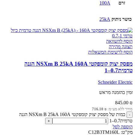
זרם
100A
כושר ניתוק
25kA
הוסף להשוואה
תצוגה מהירה
הוסף לרשימת המשאלות
מפסק יצוק קומפקטי NSXm B 25kA 160A הגנה
טרמית0.7–1
Schneider Electric
זמין בהזמנה מראש
845.00
₪
מחיר ללא מע״מ:
₪
716.10
כמות של מפסק יצוק קומפקטי NSXm B 25kA 160A הגנה
טרמית0.7–1
הוספה לסל
מק”ט:
C12B3TM160L