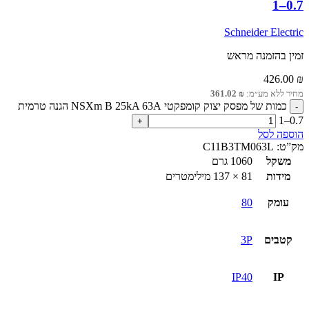
0.7–1
Schneider Electric
זמין בהזמנה מראש
426.00
₪
מחיר ללא מע״מ:
₪
361.02
כמות של מפסק יצוק קומפקטי NSXm B 25kA 63A הגנה טרמית
0.7–1
הוספה לסל
מק”ט:
C11B3TM063L
משקל
1060 גרם
מידות
81 × 137 מילימטרים
עומק
80
קטבים
3P
IP40
IP