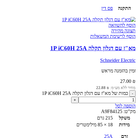
התקנה
פס דין
הוסף להשוואה
תצוגה מהירה
הוסף לרשימת המשאלות
מא"ז עם דגלון תקלה 1P iC60H 25A
Schneider Electric
זמין בהזמנה מראש
27.00
₪
מחיר ללא מע״מ:
₪
22.88
כמות של מא"ז עם דגלון תקלה 1P iC60H 25A
הוספה לסל
מק”ט:
A9F84125
משקל
215 גרם
מידות
18 × 85 מילימטרים
זרם
25A