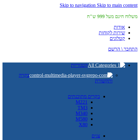
Skip to navigation
Skip to main content
משלוח חינם מעל 999 ש"ח
אודות
שירות לקוחות
קטלוגים
התחבר \ הרשם
קטגוריות
בקרה
ותקשורת
בקרים מתוכנתים
M221
TM3
M340
M580
X80
צגים