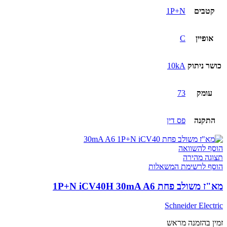
קטבים
1P+N
אופיין
C
כושר ניתוק
10kA
עומק
73
התקנה
פס דין
הוסף להשוואה
תצוגה מהירה
הוסף לרשימת המשאלות
מא"ז משולב פחת 1P+N iCV40H 30mA A6
Schneider Electric
זמין בהזמנה מראש