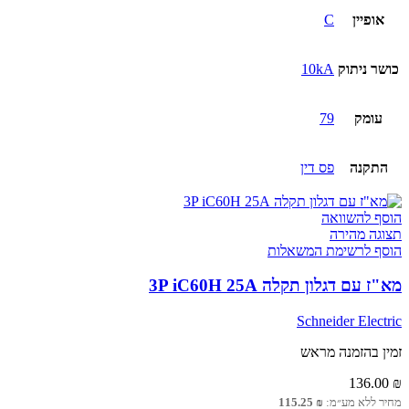
אופיין
C
כושר ניתוק
10kA
עומק
79
התקנה
פס דין
הוסף להשוואה
תצוגה מהירה
הוסף לרשימת המשאלות
מא"ז עם דגלון תקלה 3P iC60H 25A
Schneider Electric
זמין בהזמנה מראש
136.00
₪
מחיר ללא מע״מ:
₪
115.25