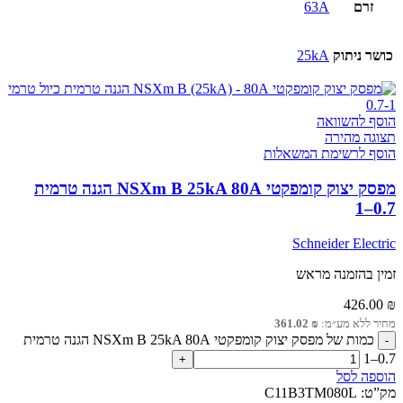
זרם
63A
כושר ניתוק
25kA
הוסף להשוואה
תצוגה מהירה
הוסף לרשימת המשאלות
מפסק יצוק קומפקטי NSXm B 25kA 80A הגנה טרמית
0.7–1
Schneider Electric
זמין בהזמנה מראש
426.00
₪
מחיר ללא מע״מ:
₪
361.02
כמות של מפסק יצוק קומפקטי NSXm B 25kA 80A הגנה טרמית
0.7–1
הוספה לסל
מק”ט:
C11B3TM080L