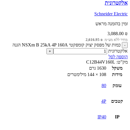
אלקטרונית
Schneider Electric
זמין בהזמנה מראש
3,088.00
₪
מחיר ללא מע״מ:
₪
2,616.95
כמות של מפסק יצוק קומפקטי NSXm B 25kA 4P 160A הגנה
אלקטרונית
הוספה לסל
מק”ט:
C12B44V160L
משקל
1630 גרם
מידות
108 × 144 מילימטרים
עומק
80
קטבים
4P
IP40
IP