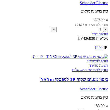
Schneider Electric
זמין בהזמנה מראש
229.00
₪
מחיר ללא מע״מ:
₪
194.07
כמות
של
הוספה לסל
ידית
מק”ט:
LV426930T
מצמד
שחורה
IP40
IP
התקנה
ישירה
למפסקי
הוסף להשוואה
NSXm
תצוגה מהירה
הוסף לרשימת המשאלות
כיסוי מגעים שקוף 3P למפסקי NSXm
Schneider Electric
זמין בהזמנה מראש
83.00
₪