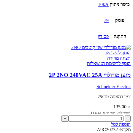
כושר ניתוק
10kA
עומק
79
התקנה
פס דין
הוסף להשוואה
תצוגה מהירה
הוסף לרשימת המשאלות
מגען מודולרי 2P 2NO 240VAC 25A
Schneider Electric
זמין בהזמנה מראש
135.00
₪
מחיר ללא מע״מ:
₪
114.41
כמות
של
הוספה לסל
מגען
מק”ט:
A9C20732