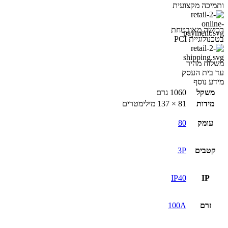
ותמיכה מקצועית
0.7–
1
רכישה מאובטחת
בטכנולוגיית PCI
משלוח מהיר
עד בית העסק
מידע נוסף
משקל
1060 גרם
מידות
81 × 137 מילימטרים
עומק
80
קטבים
3P
IP40
IP
זרם
100A