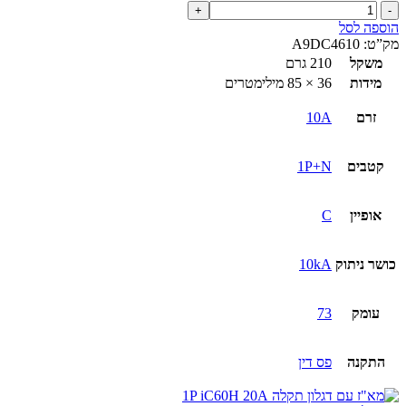
כמות
של
הוספה לסל
מא"ז
מק”ט:
A9DC4610
משולב
משקל
210 גרם
פחת
מידות
36 × 85 מילימטרים
1P+N
iCV40H
זרם
10A
30mA
A10
קטבים
1P+N
אופיין
C
כושר ניתוק
10kA
עומק
73
התקנה
פס דין