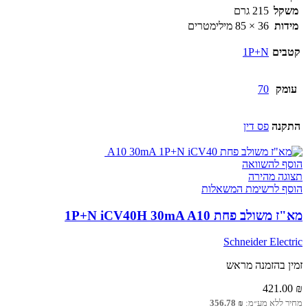
ברקים
משקל
215 גרם
20R
מידות
36 × 85 מילימטרים
20kA
350V
קטבים
1P+N
1P+N
עומק
70
התקנה
פס דין
הוסף להשוואה
תצוגה מהירה
הוסף לרשימת המשאלות
מא"ז משולב פחת 1P+N iCV40H 30mA A10
Schneider Electric
זמין בהזמנה מראש
421.00
₪
מחיר ללא מע״מ:
₪
356.78