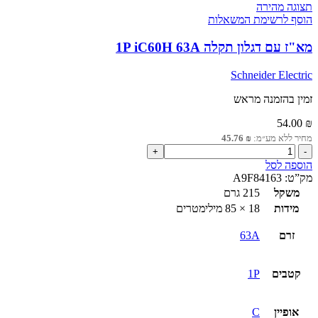
תצוגה מהירה
הוסף לרשימת המשאלות
מא"ז עם דגלון תקלה 1P iC60H 63A
Schneider Electric
זמין בהזמנה מראש
54.00
₪
מחיר ללא מע״מ:
₪
45.76
כמות
של
הוספה לסל
מא"ז
מק”ט:
A9F84163
עם
משקל
215 גרם
דגלון
מידות
18 × 85 מילימטרים
תקלה
1P
זרם
63A
iC60H
63A
קטבים
1P
אופיין
C