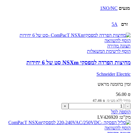
עזר
רגיל
מגעים
1NO/NC
או
תקלה
1NO/NC
זרם
5A
למפסקי
NSXm
OF/SD
הוסף להשוואה
תצוגה מהירה
הוסף לרשימת המשאלות
מחיצות הפרדה למפסקי NSXm סט של 6 יחידות
Schneider Electric
זמין בהזמנה מראש
56.00
₪
מחיר ללא מע״מ:
₪
47.46
כמות
של
הוספה לסל
מחיצות
מק”ט:
LV426920
הפרדה
למפסקי
הוסף להשוואה
NSXm