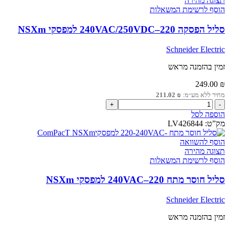
תצוגה מהירה
סט
הוסף לרשימת המשאלות
של
6
סליל הפסקה 220–240VAC/250VDC למפסקי NSXm
יחידות
Schneider Electric
זמין בהזמנה מראש
249.00
₪
מחיר ללא מע״מ:
₪
211.02
כמות
של
הוספה לסל
סליל
מק”ט:
LV426844
הפסקה
220–
הוסף להשוואה
240VAC/250VDC
תצוגה מהירה
למפסקי
הוסף לרשימת המשאלות
NSXm
סליל חוסר מתח 220–240VAC למפסקי NSXm
Schneider Electric
זמין בהזמנה מראש