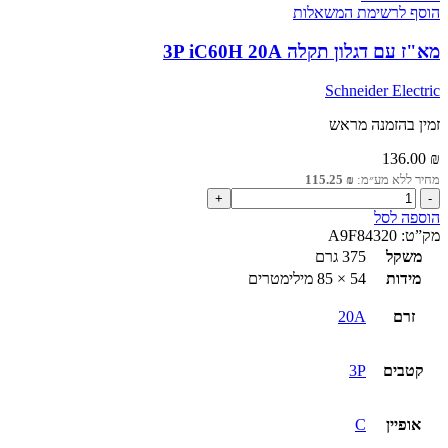
הוסף לרשימת המשאלות
מא"ז עם דגלון תקלה 3P iC60H 20A
Schneider Electric
זמין בהזמנה מראש
136.00
₪
מחיר ללא מע״מ:
₪
115.25
כמות
של
הוספה לסל
מא"ז
מק”ט:
A9F84320
עם
משקל
375 גרם
דגלון
מידות
54 × 85 מילימטרים
תקלה
3P
זרם
20A
iC60H
20A
קטבים
3P
אופיין
C