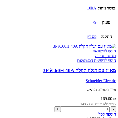
כושר ניתוק
10kA
עומק
79
התקנה
פס דין
הוסף להשוואה
תצוגה מהירה
הוסף לרשימת המשאלות
מא"ז עם דגלון תקלה 3P iC60H 40A
Schneider Electric
זמין בהזמנה מראש
169.00
₪
מחיר ללא מע״מ:
₪
143.22
כמות
של
הוספה לסל
מא"ז