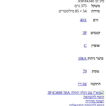
מק”ט:
A9F84340
עם
משקל
375 גרם
דגלון
מידות
54 × 85 מילימטרים
תקלה
3P
זרם
40A
iC60H
40A
קטבים
3P
אופיין
C
כושר ניתוק
10kA
עומק
79
התקנה
פס דין
הוסף להשוואה
תצוגה מהירה
הוסף לרשימת המשאלות