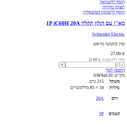
הוסף להשוואה
תצוגה מהירה
הוסף לרשימת המשאלות
מא"ז עם דגלון תקלה 1P iC60H 20A
Schneider Electric
זמין בהזמנה מראש
27.00
₪
מחיר ללא מע״מ:
₪
22.88
כמות
של
הוספה לסל
מא"ז
מק”ט:
A9F84120
עם
משקל
215 גרם
דגלון
מידות
18 × 85 מילימטרים
תקלה
1P
זרם
20A
iC60H
20A
קטבים
1P