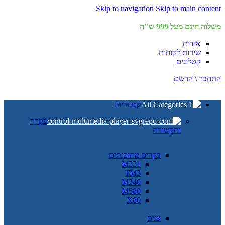
Skip to navigation
Skip to main content
משלוח חינם מעל 999 ש"ח
אודות
שירות לקוחות
קטלוגים
התחבר \ הרשם
קטגוריות
בקרה
ותקשורת
בקרים מתוכנתים
M221
TM3
M340
M580
X80
צגים