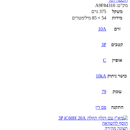
הוספה לסל
מא"ז
מק”ט:
A9F84310
עם
משקל
375 גרם
דגלון
מידות
54 × 85 מילימטרים
תקלה
3P
זרם
10A
iC60H
10A
קטבים
3P
אופיין
C
כושר ניתוק
10kA
עומק
79
התקנה
פס דין
הוסף להשוואה
תצוגה מהירה