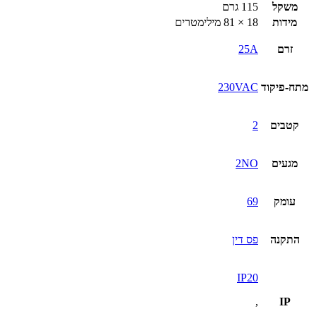
מודולרי
משקל
115 גרם
2P
מידות
18 × 81 מילימטרים
2NO
240VAC
זרם
25A
25A
מתח-פיקוד
230VAC
קטבים
2
מגעים
2NO
עומק
69
התקנה
פס דין
IP20
,
IP