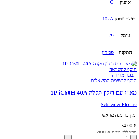
אופיין
C
כושר ניתוק
10kA
עומק
79
התקנה
פס דין
הוסף להשוואה
תצוגה מהירה
הוסף לרשימת המשאלות
מא"ז עם דגלון תקלה 1P iC60H 40A
Schneider Electric
זמין בהזמנה מראש
34.00
₪
מחיר ללא מע״מ:
₪
28.81
כמות