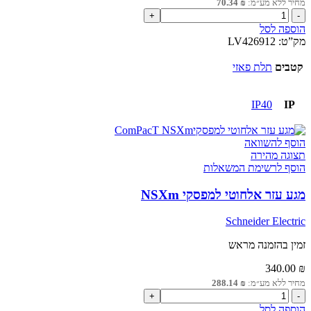
מחיר ללא מע״מ:
₪
70.34
כמות
של
הוספה לסל
כיסוי
מק”ט:
LV426912
מגעים
שקוף
קטבים
תלת פאזי
3P
למפסקי
NSXm
IP40
IP
הוסף להשוואה
תצוגה מהירה
הוסף לרשימת המשאלות
מגע עזר אלחוטי למפסקי NSXm
Schneider Electric
זמין בהזמנה מראש
340.00
₪
מחיר ללא מע״מ:
₪
288.14
כמות
של
הוספה לסל