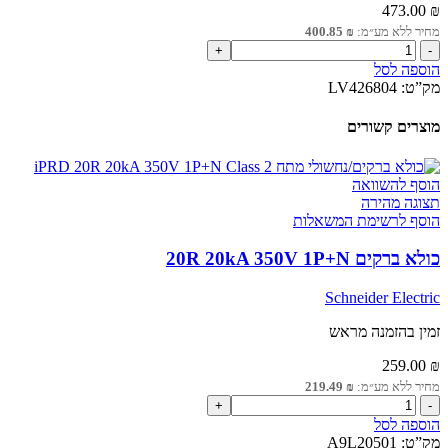
473.00
₪
מחיר ללא מע״מ:
₪
400.85
כמות
של
הוספה לסל
סליל
מק”ט:
LV426804
חוסר
מתח
מוצרים קשורים
220–
240VAC
למפסקי
הוסף להשוואה
NSXm
תצוגה מהירה
הוסף לרשימת המשאלות
כולא ברקים 20R 20kA 350V 1P+N
Schneider Electric
זמין בהזמנה מראש
259.00
₪
מחיר ללא מע״מ:
₪
219.49
כמות
של
הוספה לסל
כולא
מק”ט:
A9L20501