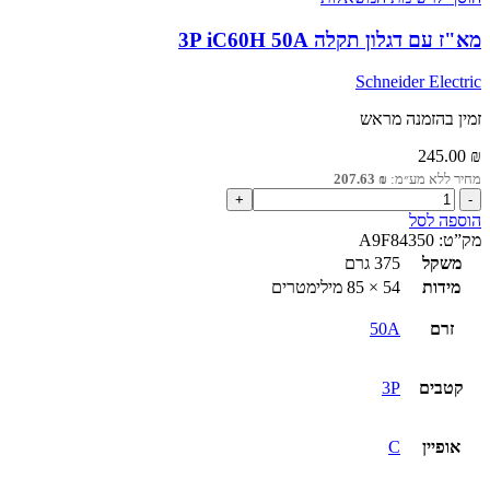
מא"ז עם דגלון תקלה 3P iC60H 50A
Schneider Electric
זמין בהזמנה מראש
245.00
₪
מחיר ללא מע״מ:
₪
207.63
כמות
של
הוספה לסל
מא"ז
מק”ט:
A9F84350
עם
משקל
375 גרם
דגלון
מידות
54 × 85 מילימטרים
תקלה
3P
זרם
50A
iC60H
50A
קטבים
3P
אופיין
C