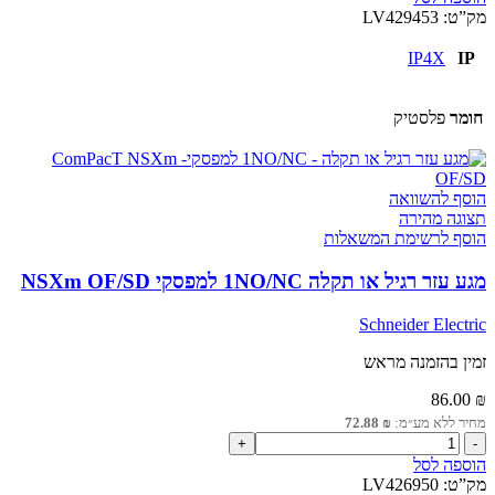
מגע
מק”ט:
LV429453
עזר
אלחוטי
IP4X
IP
למפסקי
NSXm
חומר
פלסטיק
הוסף להשוואה
תצוגה מהירה
הוסף לרשימת המשאלות
מגע עזר רגיל או תקלה 1NO/NC למפסקי NSXm OF/SD
Schneider Electric
זמין בהזמנה מראש
86.00
₪
מחיר ללא מע״מ:
₪
72.88
כמות
של
הוספה לסל
מגע
מק”ט:
LV426950