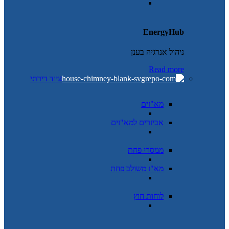
EnergyHub
ניהול אנרגיה בענן
Read more
ציוד דירתי
מא"זים
אביזרים למא"זים
ממסרי פחת
מא"ז משולב פחת
לוחות חוץ