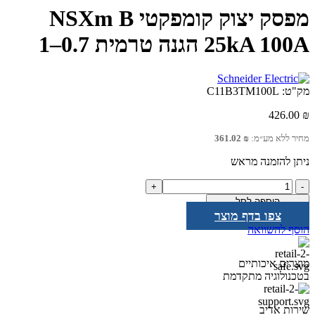
מפסק יצוק קומפקטי NSXm B
25kA 100A הגנה טרמית 0.7–1
מק"ט:
C11B3TM100L
426.00
₪
מחיר ללא מע״מ:
₪
361.02
ניתן להזמנה מראש
כמות
של
הוספה לסל
מפסק
צפו בדף מוצר
יצוק
הוסף להשוואה
קומפקטי
NSXm
B
מוצרים איכותיים
25kA
בטכנולוגיה מתקדמת
100A
הגנה
שירות אדיב
טרמית