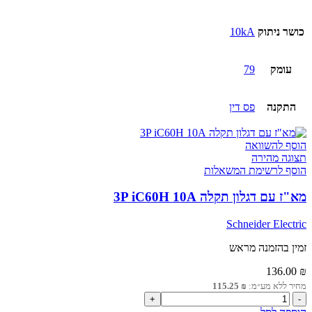
כושר ניתוק
10kA
עומק
79
התקנה
פס דין
הוסף להשוואה
תצוגה מהירה
הוסף לרשימת המשאלות
מא"ז עם דגלון תקלה 3P iC60H 10A
Schneider Electric
זמין בהזמנה מראש
136.00
₪
מחיר ללא מע״מ:
₪
115.25
כמות
של