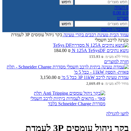
חיפוש
0
השווה
0.00
₪
0
תפריט
חיפוש
התחבר \ הרשם
עמוד הבית
טעינת רכבים
בקרי טעינה
בקר ניהול עומסים 3P לעמדת
טעינה לרכב חשמלי
נושא נתיכים N 125A TeSysDF
₪
184.00
מחיר ללא מע״מ:
₪
155.93
חזרה למוצרים
עמדת טעינה לרכב 3P 11kW כבל 5 מ'
₪
3,150.00
מחיר ללא מע״מ:
₪
2,669.49
לחצו להגדלה
בקר ניהול עומסים 3P לעמדת