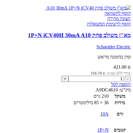
הוסף להשוואה
תצוגה מהירה
הוסף לרשימת המשאלות
מא"ז משולב פחת 1P+N iCV40H 30mA A10
Schneider Electric
זמין בהזמנה מראש
421.00
₪
מחיר ללא מע״מ:
₪
356.78
כמות
של
הוספה לסל
מא"ז
מק”ט:
A9DC4610
משולב
משקל
210 גרם
פחת
מידות
36 × 85 מילימטרים
1P+N
iCV40H
זרם
10A
30mA
A10
קטבים
1P+N