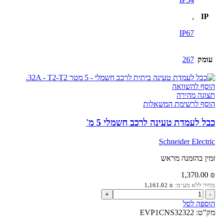
אמפר
,
IP
IP67
עומק
267
הוסף להשוואה
תצוגה מהירה
הוסף לרשימת המשאלות
כבל לעמדת טעינה לרכב חשמלי 5 מ'
Schneider Electric
זמין בהזמנה מראש
1,370.00
₪
מחיר ללא מע״מ:
₪
1,161.02
כמות
של
הוספה לסל
כבל
מק”ט:
EVP1CNS32322