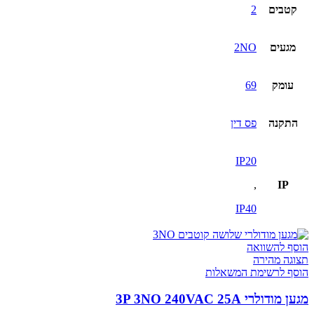
קטבים
2
מגעים
2NO
עומק
69
התקנה
פס דין
IP20
,
IP
IP40
הוסף להשוואה
תצוגה מהירה
הוסף לרשימת המשאלות
מגען מודולרי 3P 3NO 240VAC 25A