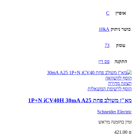
אופיין
C
כושר ניתוק
10kA
עומק
73
התקנה
פס דין
הוסף להשוואה
תצוגה מהירה
הוסף לרשימת המשאלות
מא"ז משולב פחת 1P+N iCV40H 30mA A25
Schneider Electric
זמין בהזמנה מראש
421.00
₪