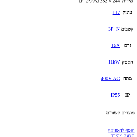
מידות
244 × 352 מילימטרים
3P
11kW
עומק
117
כבל
5
מ'
קטבים
3P+N
זרם
16A
הספק
11kW
מתח
400V AC
IP55
IP
מוצרים קשורים
הוסף להשוואה
תצוגה מהירה