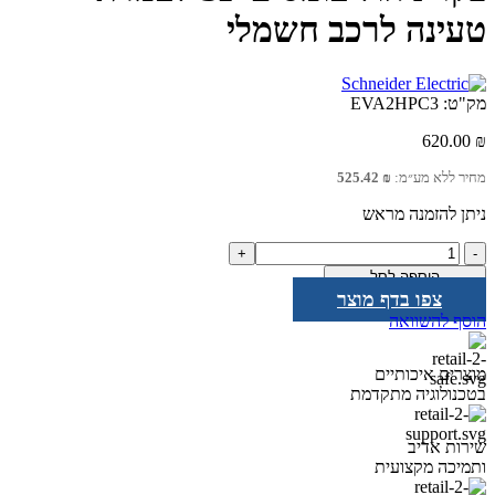
טעינה לרכב חשמלי
מק"ט:
EVA2HPC3
620.00
₪
מחיר ללא מע״מ:
₪
525.42
ניתן להזמנה מראש
כמות
של
הוספה לסל
בקר
צפו בדף מוצר
ניהול
הוסף להשוואה
עומסים
3P
לעמדת
מוצרים איכותיים
טעינה
בטכנולוגיה מתקדמת
לרכב
חשמלי
שירות אדיב
ותמיכה מקצועית