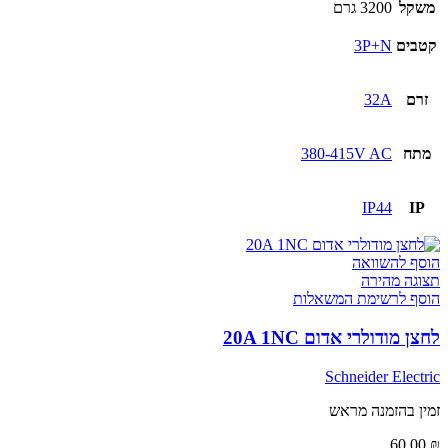
לעמדת
משקל
3200 גרם
טעינה
לרכב
קטבים
3P+N
חשמלי
5
מ'
זרם
32A
מתח
380-415V AC
IP44
IP
הוסף להשוואה
תצוגה מהירה
הוסף לרשימת המשאלות
לחצן מודולרי אדום 20A 1NC
Schneider Electric
זמין בהזמנה מראש
60.00
₪