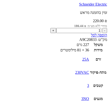
Schneider Electric
זמין בהזמנה מראש
220.00
₪
מחיר ללא מע״מ:
₪
186.44
כמות
של
הוספה לסל
מגען
מק”ט:
A9C20833
מודולרי
משקל
227 גרם
3P
מידות
36 × 81 מילימטרים
3NO
240VAC
זרם
25A
25A
מתח-פיקוד
230VAC
קטבים
3
מגעים
3NO