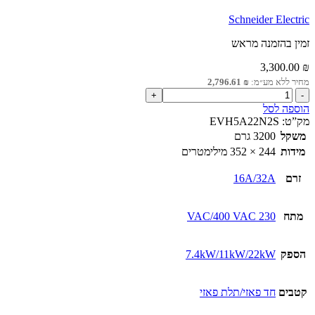
Schneider Electric
זמין בהזמנה מראש
3,300.00
₪
מחיר ללא מע״מ:
₪
2,796.61
כמות
של
הוספה לסל
עמדת
מק”ט:
EVH5A22N2S
טעינה
משקל
3200 גרם
לרכב
מידות
244 × 352 מילימטרים
1P/3P
ללא
זרם
16A/32A
כבל
מתח
230 VAC/400 VAC
הספק
7.4kW/11kW/22kW
קטבים
חד פאזי/תלת פאזי