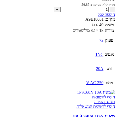
מחיר ללא מע״מ:
₪
50.85
כמות
של
הוספה לסל
לחצן
מק”ט:
A9E18031
מודולרי
משקל
40 גרם
אדום
מידות
18 × 82 מילימטרים
20A
1NC
עומק
72
מגעים
1NC
זרם
20A
מתח
250 V AC
הוסף להשוואה
תצוגה מהירה
הוסף לרשימת המשאלות
מא"ז 1P iC60N 10A