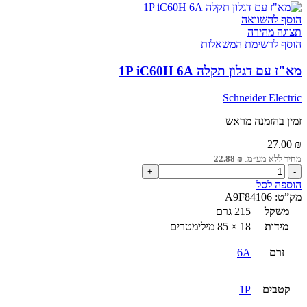
הוסף להשוואה
תצוגה מהירה
הוסף לרשימת המשאלות
מא"ז עם דגלון תקלה 1P iC60H 6A
Schneider Electric
זמין בהזמנה מראש
27.00
₪
מחיר ללא מע״מ:
₪
22.88
כמות
של
הוספה לסל
מא"ז
מק”ט:
A9F84106
עם
משקל
215 גרם
דגלון
מידות
18 × 85 מילימטרים
תקלה
1P
זרם
6A
iC60H
6A
קטבים
1P