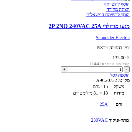
הוסף להשוואה
תצוגה מהירה
הוסף לרשימת המשאלות
מגען מודולרי 2P 2NO 240VAC 25A
Schneider Electric
זמין בהזמנה מראש
135.00
₪
מחיר ללא מע״מ:
₪
114.41
כמות
של
הוספה לסל
מגען
מק”ט:
A9C20732
מודולרי
משקל
115 גרם
2P
מידות
18 × 81 מילימטרים
2NO
240VAC
זרם
25A
25A
מתח-פיקוד
230VAC