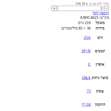
מחיר ללא מע״מ:
₪
356.78
כמות
של
הוספה לסל
מא"ז
מק”ט:
A9DC4625
משולב
משקל
210 גרם
פחת
מידות
36 × 85 מילימטרים
1P+N
iCV40H
זרם
25A
30mA
A25
קטבים
1P+N
אופיין
C
כושר ניתוק
10kA
עומק
73
התקנה
פס דין