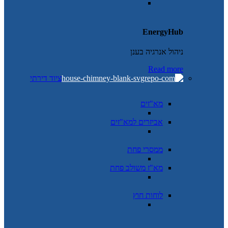
EnergyHub
ניהול אנרגיה בענן
Read more
ציוד דירתי
מא"זים
אביזרים למא"זים
ממסרי פחת
מא"ז משולב פחת
לוחות חוץ