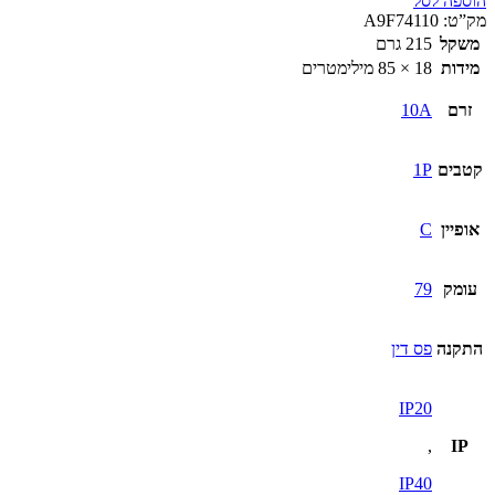
הוספה לסל
מא"ז
מק”ט:
A9F74110
1P
משקל
215 גרם
iC60N
מידות
18 × 85 מילימטרים
10A
זרם
10A
קטבים
1P
אופיין
C
עומק
79
התקנה
פס דין
IP20
,
IP
IP40