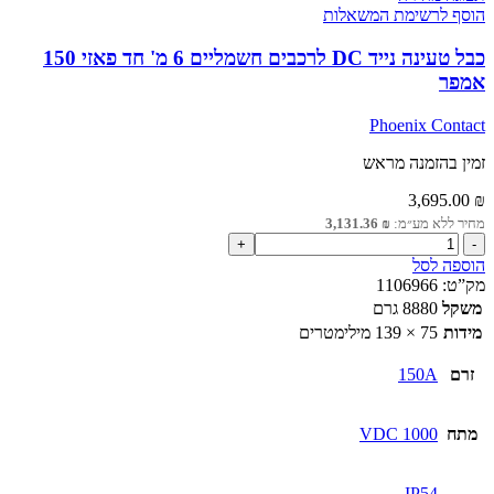
הוסף לרשימת המשאלות
כבל טעינה נייד DC לרכבים חשמליים 6 מ' חד פאזי 150
אמפר
Phoenix Contact
זמין בהזמנה מראש
3,695.00
₪
מחיר ללא מע״מ:
₪
3,131.36
כמות
של
הוספה לסל
כבל
מק”ט:
1106966
טעינה
משקל
8880 גרם
נייד
מידות
75 × 139 מילימטרים
DC
לרכבים
זרם
150A
חשמליים
6
מ'
מתח
1000 VDC
חד
פאזי
150
IP54