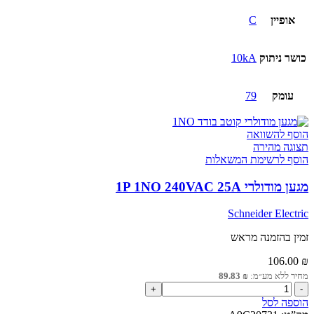
אופיין
C
כושר ניתוק
10kA
עומק
79
הוסף להשוואה
תצוגה מהירה
הוסף לרשימת המשאלות
מגען מודולרי 1P 1NO 240VAC 25A
Schneider Electric
זמין בהזמנה מראש
106.00
₪
מחיר ללא מע״מ:
₪
89.83
כמות
של
הוספה לסל
מגען