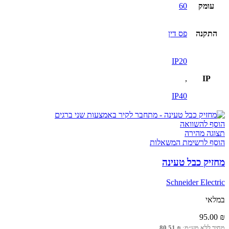
עומק
60
התקנה
פס דין
IP20
,
IP
IP40
הוסף להשוואה
תצוגה מהירה
הוסף לרשימת המשאלות
מחזיק כבל טעינה
Schneider Electric
במלאי
95.00
₪
מחיר ללא מע״מ:
₪
80.51