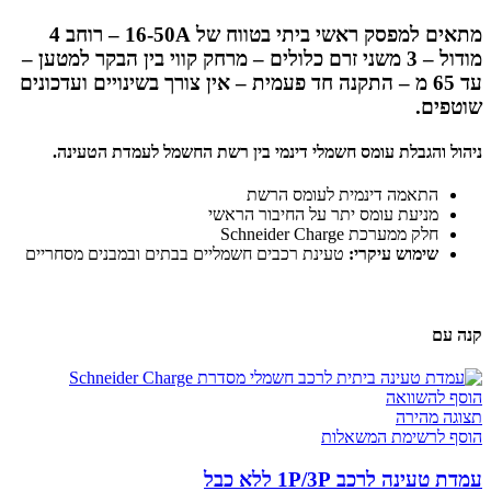
מתאים למפסק ראשי ביתי בטווח של 16-50A – רוחב 4
מודול – 3 משני זרם כלולים – מרחק קווי בין הבקר למטען –
עד 65 מ – התקנה חד פעמית – אין צורך בשינויים ועדכונים
שוטפים.
ניהול והגבלת עומס חשמלי דינמי בין רשת החשמל לעמדת הטעינה.
התאמה דינמית לעומס הרשת
מניעת עומס יתר על החיבור הראשי
חלק ממערכת Schneider Charge
שימוש עיקרי:
טעינת רכבים חשמליים בבתים ובמבנים מסחריים
קנה עם
הוסף להשוואה
תצוגה מהירה
הוסף לרשימת המשאלות
עמדת טעינה לרכב 1P/3P ללא כבל