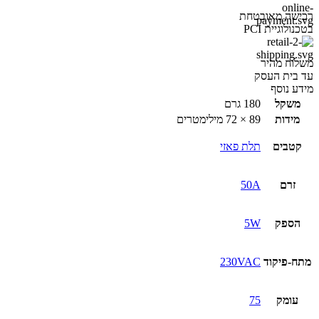
רכישה מאובטחת
בטכנולוגיית PCI
משלוח מהיר
עד בית העסק
מידע נוסף
משקל
180 גרם
מידות
89 × 72 מילימטרים
קטבים
תלת פאזי
זרם
50A
הספק
5W
מתח-פיקוד
230VAC
עומק
75