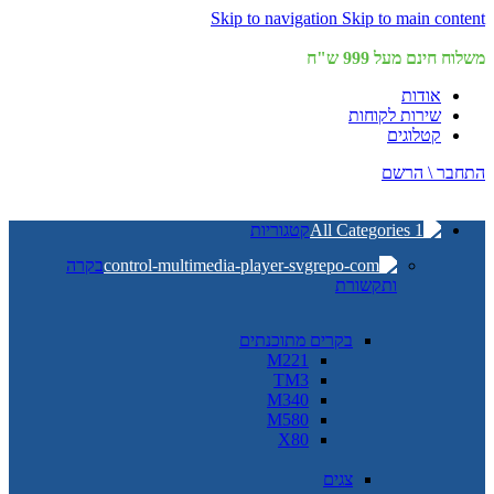
Skip to navigation
Skip to main content
משלוח חינם מעל 999 ש"ח
אודות
שירות לקוחות
קטלוגים
התחבר \ הרשם
קטגוריות
בקרה
ותקשורת
בקרים מתוכנתים
M221
TM3
M340
M580
X80
צגים