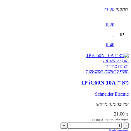
התקנה
פס דין
IP20
,
IP
IP40
הוסף להשוואה
תצוגה מהירה
הוסף לרשימת המשאלות
מא"ז 1P iC60N 10A
Schneider Electric
זמין בהזמנה מראש
21.00
₪
מחיר ללא מע״מ:
₪
17.80
כמות
של