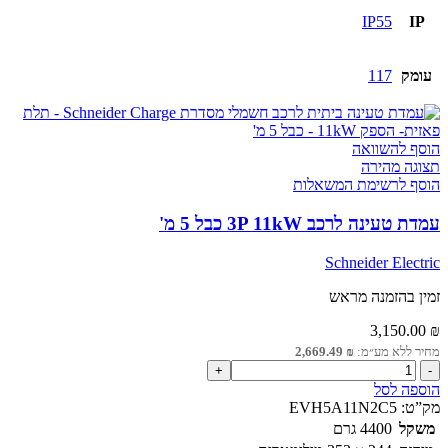
IP55
IP
עומק
117
הוסף להשוואה
תצוגה מהירה
הוסף לרשימת המשאלות
עמדת טעינה לרכב 3P 11kW כבל 5 מ'
Schneider Electric
זמין בהזמנה מראש
3,150.00
₪
מחיר ללא מע״מ:
₪
2,669.49
כמות
של
הוספה לסל
עמדת
מק”ט:
EVH5A11N2C5
טעינה
משקל
4400 גרם
לרכב