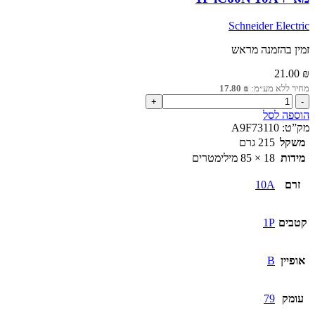
Schneider Electric
זמין בהזמנה מראש
21.00
₪
מחיר ללא מע״מ:
₪
17.80
כמות
של
הוספה לסל
מא"ז
מק”ט:
A9F73110
1P
משקל
215 גרם
iC60N
מידות
18 × 85 מילימטרים
10A
זרם
10A
קטבים
1P
אופיין
B
עומק
79