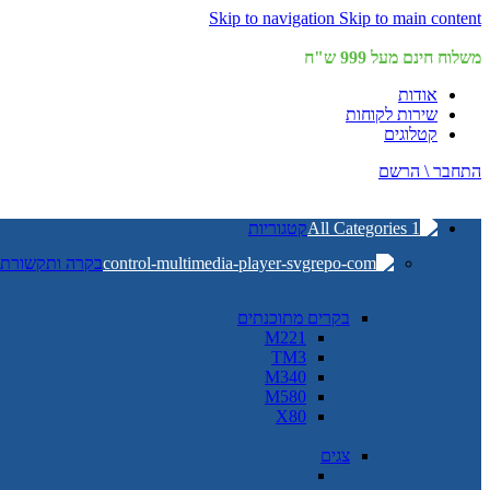
Skip to navigation
Skip to main content
משלוח חינם מעל 999 ש"ח
אודות
שירות לקוחות
קטלוגים
התחבר \ הרשם
קטגוריות
בקרה ותקשורת
בקרים מתוכנתים
M221
TM3
M340
M580
X80
צגים