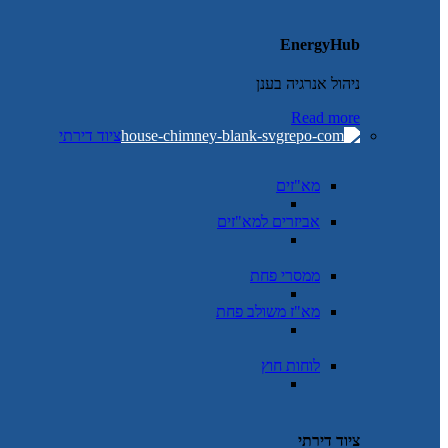
EnergyHub
ניהול אנרגיה בענן
Read more
ציוד דירתי
מא"זים
אביזרים למא"זים
ממסרי פחת
מא"ז משולב פחת
לוחות חוץ
ציוד דירתי