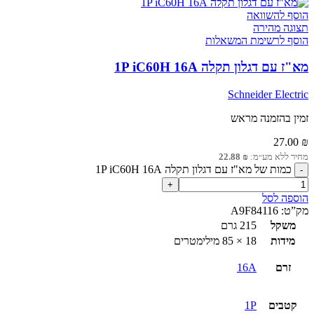
הוסף להשוואה
תצוגה מהירה
הוסף לרשימת המשאלות
מא"ז עם דגלון תקלה 1P iC60H 16A
Schneider Electric
זמין בהזמנה מראש
27.00
₪
מחיר ללא מע״מ:
₪
22.88
כמות של מא"ז עם דגלון תקלה 1P iC60H 16A
הוספה לסל
מק”ט:
A9F84116
משקל
215 גרם
מידות
18 × 85 מילימטרים
זרם
16A
קטבים
1P