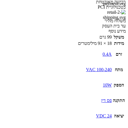
רכישה מאובטחת
בטכנולוגיית PCI
משלוח מהיר
עד בית העסק
מידע נוסף
משקל
99 גרם
מידות
18 × 91 מילימטרים
זרם
0.4A
מתח
100-240 VAC
הספק
10W
התקנה
פס דין
יציאה
24 VDC