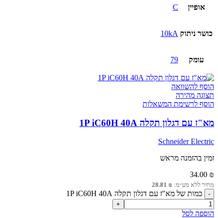
אופיין
C
כושר ניתוק
10kA
עומק
79
הוסף להשוואה
תצוגה מהירה
הוסף לרשימת המשאלות
מא"ז עם דגלון תקלה 1P iC60H 40A
Schneider Electric
זמין בהזמנה מראש
34.00
₪
מחיר ללא מע״מ:
₪
28.81
כמות של מא"ז עם דגלון תקלה 1P iC60H 40A
הוספה לסל