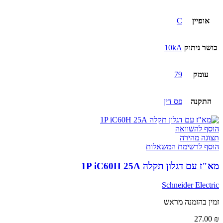
אופיין
C
כושר ניתוק
10kA
עומק
79
התקנה
פס דין
הוסף להשוואה
תצוגה מהירה
הוסף לרשימת המשאלות
מא"ז עם דגלון תקלה 1P iC60H 25A
Schneider Electric
זמין בהזמנה מראש
27.00
₪