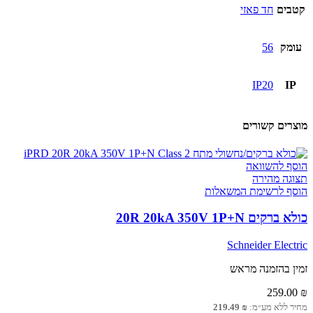
קטבים
חד פאזי
עומק
56
IP20
IP
מוצרים קשורים
הוסף להשוואה
תצוגה מהירה
הוסף לרשימת המשאלות
כולא ברקים 20R 20kA 350V 1P+N
Schneider Electric
זמין בהזמנה מראש
259.00
₪
מחיר ללא מע״מ:
₪
219.49