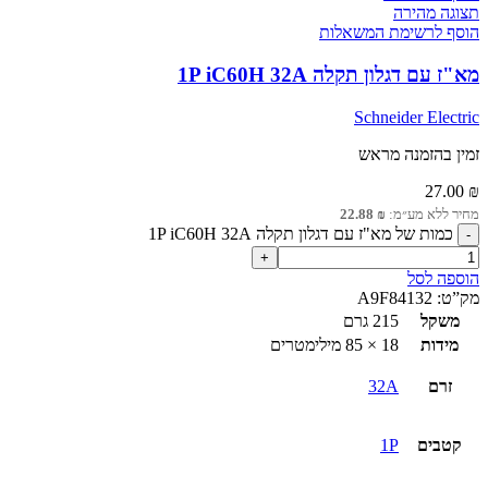
תצוגה מהירה
הוסף לרשימת המשאלות
מא"ז עם דגלון תקלה 1P iC60H 32A
Schneider Electric
זמין בהזמנה מראש
27.00
₪
מחיר ללא מע״מ:
₪
22.88
כמות של מא"ז עם דגלון תקלה 1P iC60H 32A
הוספה לסל
מק”ט:
A9F84132
משקל
215 גרם
מידות
18 × 85 מילימטרים
זרם
32A
קטבים
1P