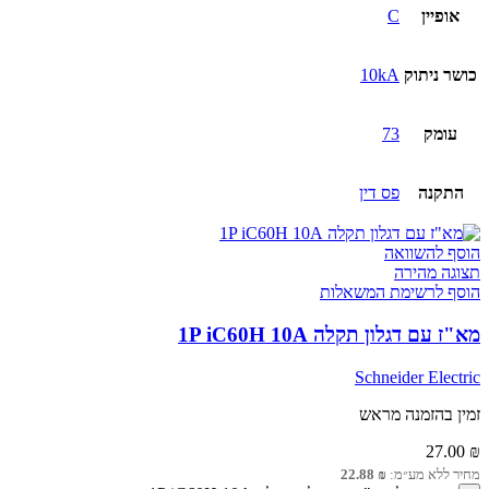
אופיין
C
כושר ניתוק
10kA
עומק
73
התקנה
פס דין
הוסף להשוואה
תצוגה מהירה
הוסף לרשימת המשאלות
מא"ז עם דגלון תקלה 1P iC60H 10A
Schneider Electric
זמין בהזמנה מראש
27.00
₪
מחיר ללא מע״מ:
₪
22.88