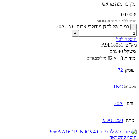
זמין בהזמנה מראש
60.00
₪
מחיר ללא מע״מ:
₪
50.85
כמות של לחצן מודולרי אדום 20A 1NC
הוספה לסל
מק”ט:
A9E18031
משקל
40 גרם
מידות
18 × 82 מילימטרים
עומק
72
מגעים
1NC
זרם
20A
מתח
250 V AC
הוסף להשוואה