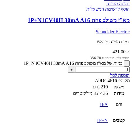
תצוגה מהירה
הוסף לרשימת המשאלות
מא"ז משולב פחת 1P+N iCV40H 30mA A16
Schneider Electric
זמין בהזמנה מראש
421.00
₪
מחיר ללא מע״מ:
₪
356.78
כמות של מא"ז משולב פחת 1P+N iCV40H 30mA A16
הוספה לסל
מק”ט:
A9DC4616
משקל
210 גרם
מידות
36 × 85 מילימטרים
זרם
16A
קטבים
1P+N