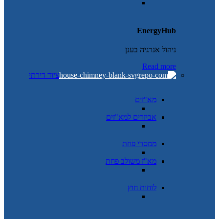
EnergyHub
ניהול אנרגיה בענן
Read more
ציוד דירתי
מא"זים
אביזרים למא"זים
ממסרי פחת
מא"ז משולב פחת
לוחות חוץ