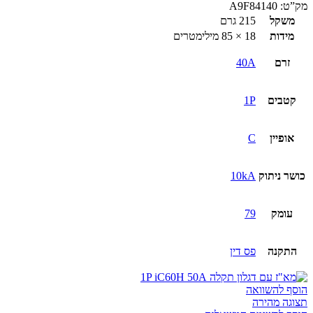
מק”ט:
A9F84140
משקל
215 גרם
מידות
18 × 85 מילימטרים
זרם
40A
קטבים
1P
אופיין
C
כושר ניתוק
10kA
עומק
79
התקנה
פס דין
הוסף להשוואה
תצוגה מהירה