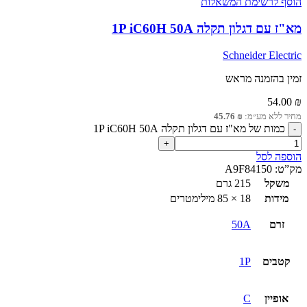
הוסף לרשימת המשאלות
מא"ז עם דגלון תקלה 1P iC60H 50A
Schneider Electric
זמין בהזמנה מראש
54.00
₪
מחיר ללא מע״מ:
₪
45.76
כמות של מא"ז עם דגלון תקלה 1P iC60H 50A
הוספה לסל
מק”ט:
A9F84150
משקל
215 גרם
מידות
18 × 85 מילימטרים
זרם
50A
קטבים
1P
אופיין
C