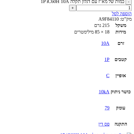
כמות של מא"ז עם דגלון תקלה 1P iC60H 10A
הוספה לסל
מק”ט:
A9F84110
משקל
215 גרם
מידות
18 × 85 מילימטרים
זרם
10A
קטבים
1P
אופיין
C
כושר ניתוק
10kA
עומק
79
התקנה
פס דין