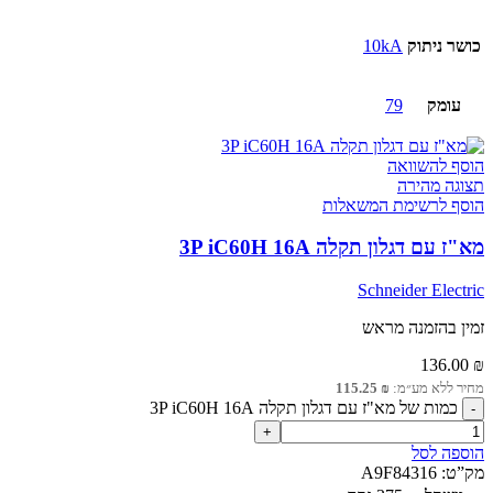
כושר ניתוק
10kA
עומק
79
הוסף להשוואה
תצוגה מהירה
הוסף לרשימת המשאלות
מא"ז עם דגלון תקלה 3P iC60H 16A
Schneider Electric
זמין בהזמנה מראש
136.00
₪
מחיר ללא מע״מ:
₪
115.25
כמות של מא"ז עם דגלון תקלה 3P iC60H 16A
הוספה לסל
מק”ט:
A9F84316