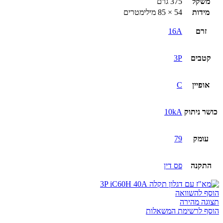
משקל
375 גרם
מידות
54 × 85 מילימטרים
זרם
16A
קטבים
3P
אופיין
C
כושר ניתוק
10kA
עומק
79
התקנה
פס דין
הוסף להשוואה
תצוגה מהירה
הוסף לרשימת המשאלות