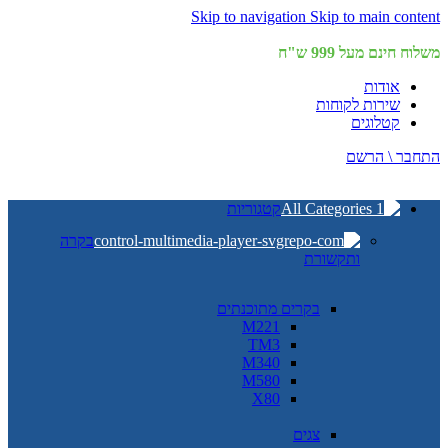
Skip to navigation
Skip to main content
משלוח חינם מעל 999 ש"ח
אודות
שירות לקוחות
קטלוגים
התחבר \ הרשם
קטגוריות
בקרה
ותקשורת
בקרים מתוכנתים
M221
TM3
M340
M580
X80
צגים