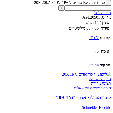
כמות של כולא ברקים 20R 20kA 350V 1P+N
הוספה לסל
מק”ט:
A9L20501
משקל
215 גרם
מידות
36 × 85 מילימטרים
קטבים
1P+N
עומק
70
התקנה
פס דין
הוסף להשוואה
תצוגה מהירה
הוסף לרשימת המשאלות
לחצן מודולרי אדום 20A 1NC
Schneider Electric