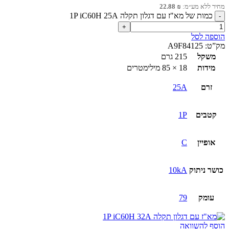
מחיר ללא מע״מ:
₪
22.88
כמות של מא"ז עם דגלון תקלה 1P iC60H 25A
הוספה לסל
מק”ט:
A9F84125
משקל
215 גרם
מידות
18 × 85 מילימטרים
זרם
25A
קטבים
1P
אופיין
C
כושר ניתוק
10kA
עומק
79
הוסף להשוואה