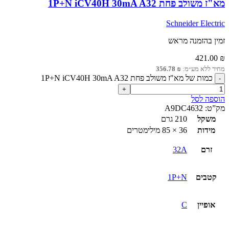
מא"ז משולב פחת 1P+N iCV40H 30mA A32
Schneider Electric
זמין בהזמנה מראש
421.00
₪
מחיר ללא מע״מ:
₪
356.78
כמות של מא"ז משולב פחת 1P+N iCV40H 30mA A32
הוספה לסל
מק”ט:
A9DC4632
משקל
210 גרם
מידות
36 × 85 מילימטרים
זרם
32A
קטבים
1P+N
אופיין
C