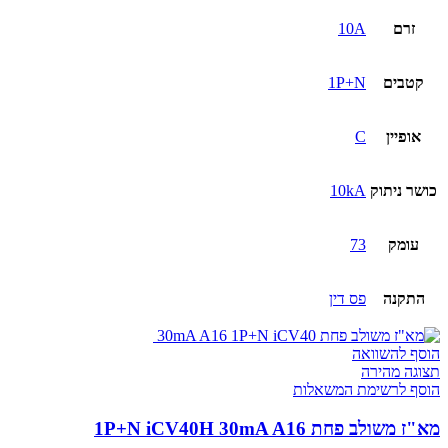
זרם
10A
קטבים
1P+N
אופיין
C
כושר ניתוק
10kA
עומק
73
התקנה
פס דין
הוסף להשוואה
תצוגה מהירה
הוסף לרשימת המשאלות
מא"ז משולב פחת 1P+N iCV40H 30mA A16