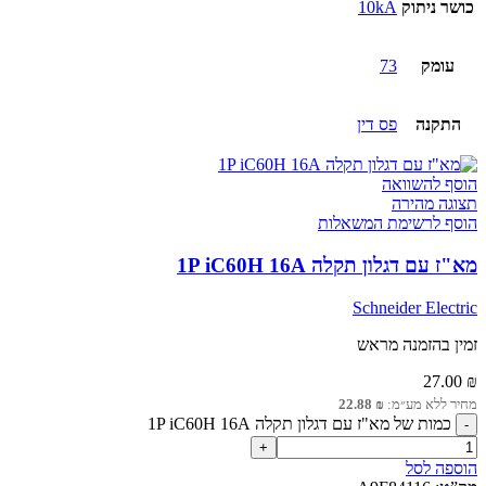
כושר ניתוק
10kA
עומק
73
התקנה
פס דין
הוסף להשוואה
תצוגה מהירה
הוסף לרשימת המשאלות
מא"ז עם דגלון תקלה 1P iC60H 16A
Schneider Electric
זמין בהזמנה מראש
27.00
₪
מחיר ללא מע״מ:
₪
22.88
כמות של מא"ז עם דגלון תקלה 1P iC60H 16A
הוספה לסל