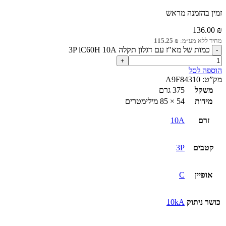
זמין בהזמנה מראש
136.00
₪
מחיר ללא מע״מ:
₪
115.25
כמות של מא"ז עם דגלון תקלה 3P iC60H 10A
הוספה לסל
מק”ט:
A9F84310
משקל
375 גרם
מידות
54 × 85 מילימטרים
זרם
10A
קטבים
3P
אופיין
C
כושר ניתוק
10kA