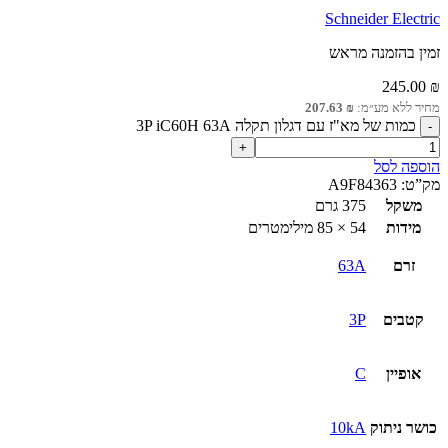
Schneider Electric
זמין בהזמנה מראש
245.00
₪
מחיר ללא מע״מ:
₪
207.63
כמות של מא"ז עם דגלון תקלה 3P iC60H 63A
הוספה לסל
מק”ט:
A9F84363
משקל
375 גרם
מידות
54 × 85 מילימטרים
זרם
63A
קטבים
3P
אופיין
C
כושר ניתוק
10kA