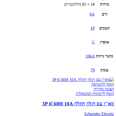
מידות
18 × 85 מילימטרים
זרם
6A
קטבים
1P
אופיין
C
כושר ניתוק
10kA
עומק
79
הוסף להשוואה
תצוגה מהירה
הוסף לרשימת המשאלות
מא"ז עם דגלון תקלה 3P iC60H 10A
Schneider Electric