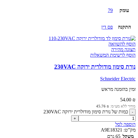
עומק
79
התקנה
פס דין
הוסף להשוואה
תצוגה מהירה
הוסף לרשימת המשאלות
נורת סימון מודולרית ירוקה 230VAC
Schneider Electric
זמין בהזמנה מראש
54.00
₪
מחיר ללא מע״מ:
₪
45.76
כמות של נורת סימון מודולרית ירוקה 230VAC
הוספה לסל
מק”ט:
A9E18321
משקל
65 גרם