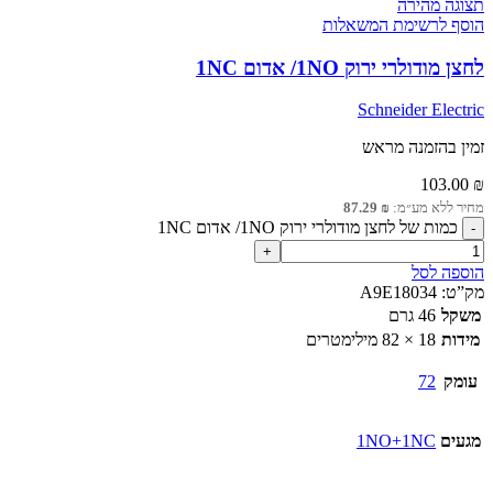
תצוגה מהירה
הוסף לרשימת המשאלות
לחצן מודולרי ירוק 1NO/ אדום 1NC
Schneider Electric
זמין בהזמנה מראש
103.00
₪
מחיר ללא מע״מ:
₪
87.29
כמות של לחצן מודולרי ירוק 1NO/ אדום 1NC
הוספה לסל
מק”ט:
A9E18034
משקל
46 גרם
מידות
18 × 82 מילימטרים
עומק
72
מגעים
1NO+1NC