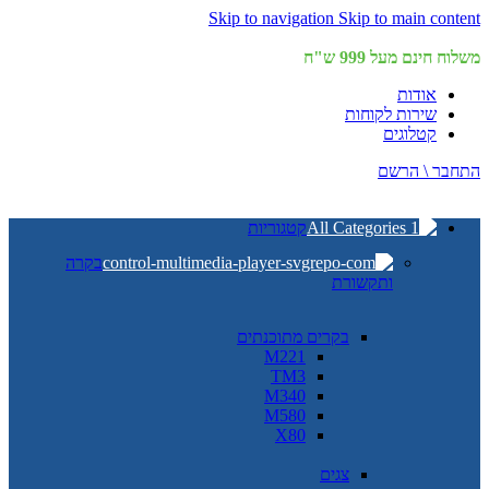
Skip to navigation
Skip to main content
משלוח חינם מעל 999 ש"ח
אודות
שירות לקוחות
קטלוגים
התחבר \ הרשם
קטגוריות
בקרה
ותקשורת
בקרים מתוכנתים
M221
TM3
M340
M580
X80
צגים