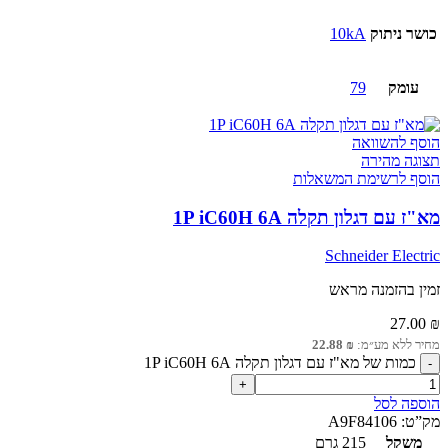
כושר ניתוק
10kA
עומק
79
הוסף להשוואה
תצוגה מהירה
הוסף לרשימת המשאלות
מא"ז עם דגלון תקלה 1P iC60H 6A
Schneider Electric
זמין בהזמנה מראש
27.00
₪
מחיר ללא מע״מ:
₪
22.88
כמות של מא"ז עם דגלון תקלה 1P iC60H 6A
הוספה לסל
מק”ט:
A9F84106
משקל
215 גרם