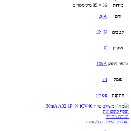
מידות
36 × 85 מילימטרים
זרם
20A
קטבים
1P+N
אופיין
C
כושר ניתוק
10kA
עומק
73
התקנה
פס דין
הוסף להשוואה
תצוגה מהירה
הוסף לרשימת המשאלות