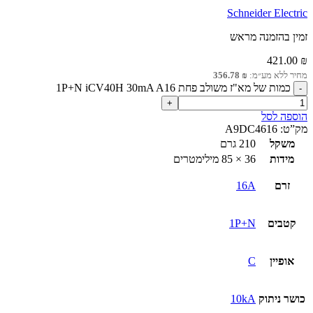
Schneider Electric
זמין בהזמנה מראש
421.00
₪
מחיר ללא מע״מ:
₪
356.78
כמות של מא"ז משולב פחת 1P+N iCV40H 30mA A16
הוספה לסל
מק”ט:
A9DC4616
משקל
210 גרם
מידות
36 × 85 מילימטרים
זרם
16A
קטבים
1P+N
אופיין
C
כושר ניתוק
10kA