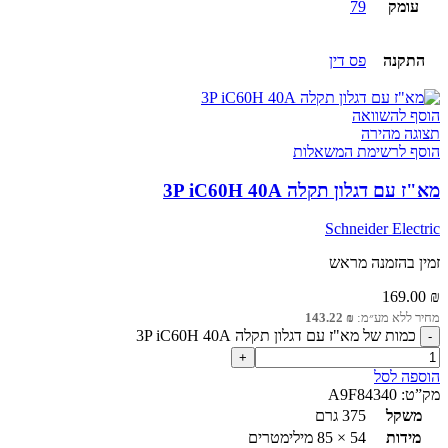
עומק
79
התקנה
פס דין
הוסף להשוואה
תצוגה מהירה
הוסף לרשימת המשאלות
מא"ז עם דגלון תקלה 3P iC60H 40A
Schneider Electric
זמין בהזמנה מראש
169.00
₪
מחיר ללא מע״מ:
₪
143.22
כמות של מא"ז עם דגלון תקלה 3P iC60H 40A
הוספה לסל
מק”ט:
A9F84340
משקל
375 גרם
מידות
54 × 85 מילימטרים