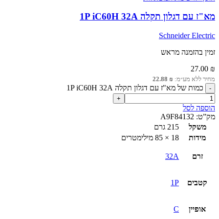
מא"ז עם דגלון תקלה 1P iC60H 32A
Schneider Electric
זמין בהזמנה מראש
27.00
₪
מחיר ללא מע״מ:
₪
22.88
כמות של מא"ז עם דגלון תקלה 1P iC60H 32A
הוספה לסל
מק”ט:
A9F84132
משקל
215 גרם
מידות
18 × 85 מילימטרים
זרם
32A
קטבים
1P
אופיין
C