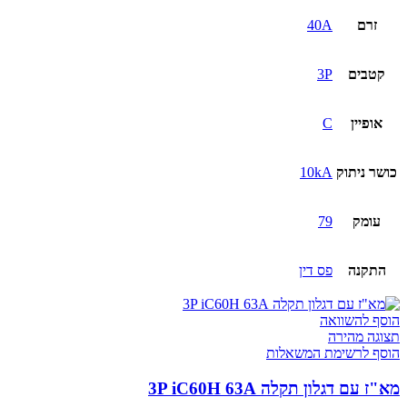
זרם
40A
קטבים
3P
אופיין
C
כושר ניתוק
10kA
עומק
79
התקנה
פס דין
הוסף להשוואה
תצוגה מהירה
הוסף לרשימת המשאלות
מא"ז עם דגלון תקלה 3P iC60H 63A