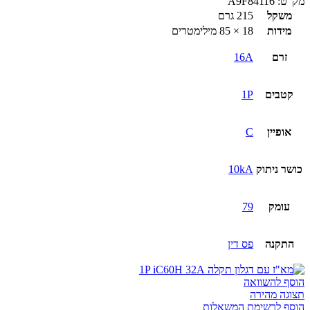
מק”ט:
A9F84116
משקל
215 גרם
מידות
18 × 85 מילימטרים
זרם
16A
קטבים
1P
אופיין
C
כושר ניתוק
10kA
עומק
79
התקנה
פס דין
הוסף להשוואה
תצוגה מהירה
הוסף לרשימת המשאלות