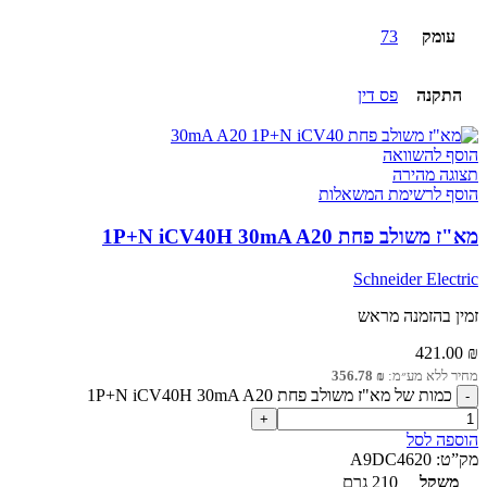
עומק
73
התקנה
פס דין
הוסף להשוואה
תצוגה מהירה
הוסף לרשימת המשאלות
מא"ז משולב פחת 1P+N iCV40H 30mA A20
Schneider Electric
זמין בהזמנה מראש
421.00
₪
מחיר ללא מע״מ:
₪
356.78
כמות של מא"ז משולב פחת 1P+N iCV40H 30mA A20
הוספה לסל
מק”ט:
A9DC4620
משקל
210 גרם