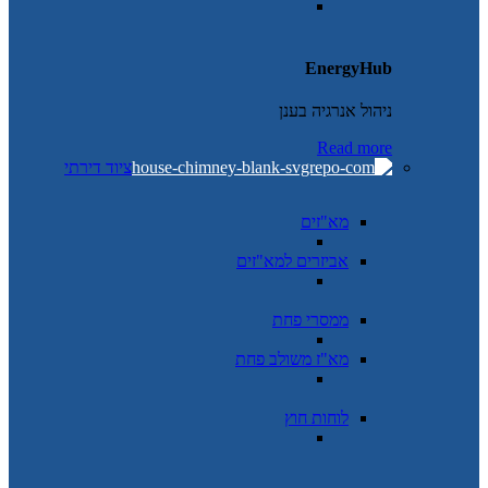
EnergyHub
ניהול אנרגיה בענן
Read more
ציוד דירתי
מא"זים
אביזרים למא"זים
ממסרי פחת
מא"ז משולב פחת
לוחות חוץ