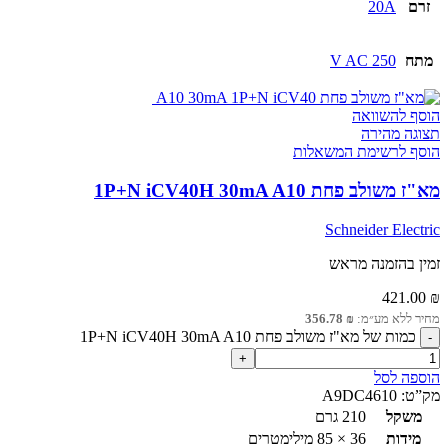
זרם
20A
מתח
250 V AC
הוסף להשוואה
תצוגה מהירה
הוסף לרשימת המשאלות
מא"ז משולב פחת 1P+N iCV40H 30mA A10
Schneider Electric
זמין בהזמנה מראש
421.00
₪
מחיר ללא מע״מ:
₪
356.78
כמות של מא"ז משולב פחת 1P+N iCV40H 30mA A10
הוספה לסל
מק”ט:
A9DC4610
משקל
210 גרם
מידות
36 × 85 מילימטרים