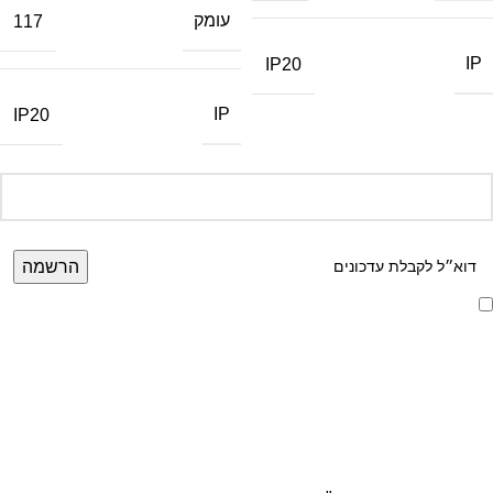
עומק
117
IP
IP20
IP
IP20
אני מאשר/ת קבלת דיוור ועדכונים מאתר זה, בהתאם ל
מדיניות הפרטיות ותנאי
האתר
.
הרשמה לניוזלטר שלנו
מידע על מוצרים, מבצעים והנחות