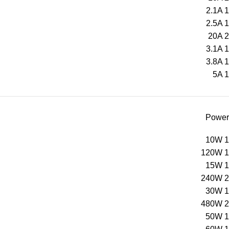
2.1A
1
2.5A
1
20A
2
3.1A
1
3.8A
1
5A
1
Power
10W
1
120W
1
15W
1
240W
2
30W
1
480W
2
50W
1