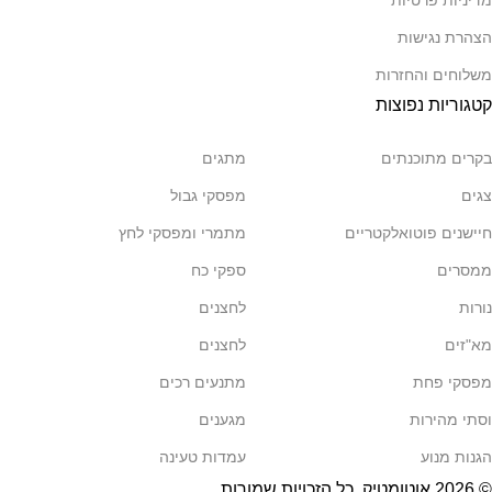
מדיניות פרטיות
הצהרת נגישות
משלוחים והחזרות
קטגוריות נפוצות
בקרים מתוכנתים
מתגים
צגים
מפסקי גבול
חיישנים פוטואלקטריים
מתמרי ומפסקי לחץ
ממסרים
ספקי כח
נורות
לחצנים
מא"זים
לחצנים
מפסקי פחת
מתנעים רכים
וסתי מהירות
מגענים
הגנות מנוע
עמדות טעינה
© 2026
אוטומטיק
. כל הזכויות שמורות