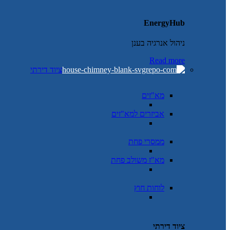
EnergyHub
ניהול אנרגיה בענן
Read more
ציוד דירתי
מא"זים
אביזרים למא"זים
ממסרי פחת
מא"ז משולב פחת
לוחות חוץ
ציוד דירתי