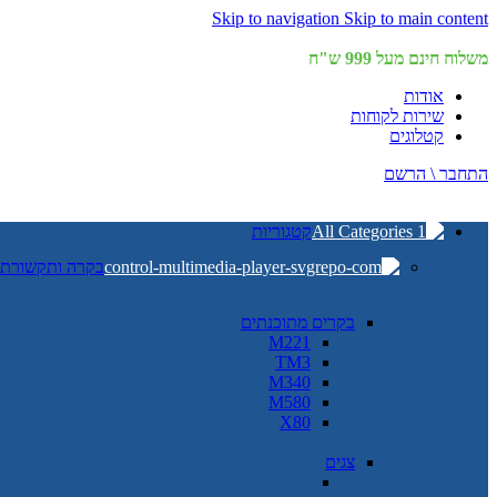
Skip to navigation
Skip to main content
משלוח חינם מעל 999 ש"ח
אודות
שירות לקוחות
קטלוגים
התחבר \ הרשם
קטגוריות
בקרה ותקשורת
בקרים מתוכנתים
M221
TM3
M340
M580
X80
צגים