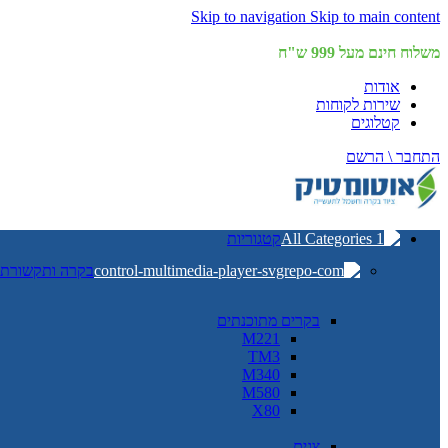
Skip to navigation
Skip to main content
משלוח חינם מעל 999 ש"ח
אודות
שירות לקוחות
קטלוגים
התחבר \ הרשם
קטגוריות
בקרה ותקשורת
בקרים מתוכנתים
M221
TM3
M340
M580
X80
צגים