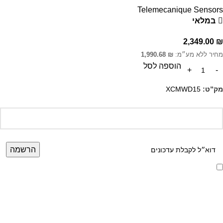
Telemecanique Sensors
במלאי
2,349.00
₪
מחיר ללא מע״מ:
₪
1,990.68
הוספה לסל
מק”ט:
XCMWD15
אני מאשר/ת קבלת דיוור ועדכונים מאתר זה, בהתאם ל
מדיניות הפרטיות ותנאי
האתר
.
הרשמה לניוזלטר שלנו
מידע על מוצרים, מבצעים והנחות