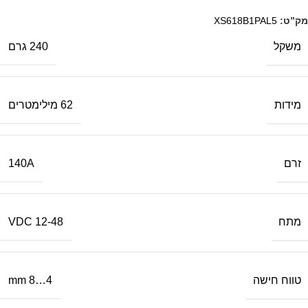
מק”ט:
XS618B1PAL5
משקל
240 גרם
מידות
62 מילימטרים
זרם
140A
מתח
12-48 VDC
טווח חישה
4…8 mm