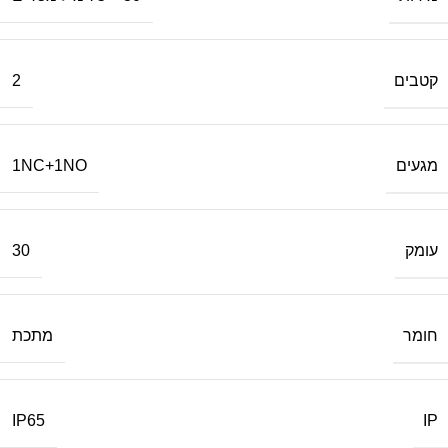
קטבים
2
מגעים
1NC+1NO
עומק
30
חומר
מתכת
IP
IP65