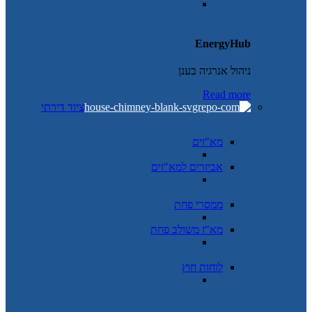
EnergyHub
ניהול אנרגיה בענן
Read more
ציוד דירתי
מא"זים
אביזרים למא"זים
ממסרי פחת
מא"ז משולב פחת
לוחות חוץ