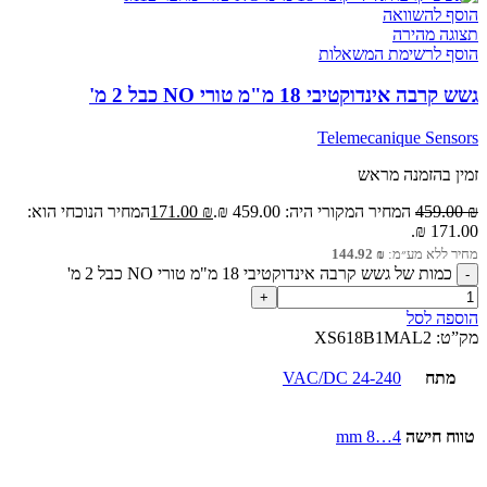
הוסף להשוואה
תצוגה מהירה
הוסף לרשימת המשאלות
גשש קרבה אינדוקטיבי 18 מ"מ טורי NO כבל 2 מ'
Telemecanique Sensors
זמין בהזמנה מראש
₪
459.00
המחיר המקורי היה: 459.00 ₪.
₪
171.00
המחיר הנוכחי הוא:
171.00 ₪.
מחיר ללא מע״מ:
₪
144.92
כמות של גשש קרבה אינדוקטיבי 18 מ"מ טורי NO כבל 2 מ'
הוספה לסל
מק”ט:
XS618B1MAL2
מתח
24-240 VAC/DC
טווח חישה
4…8 mm