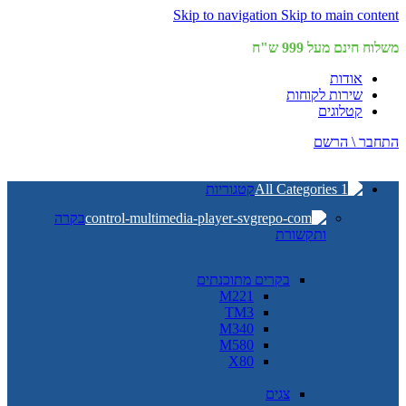
Skip to navigation
Skip to main content
משלוח חינם מעל 999 ש"ח
אודות
שירות לקוחות
קטלוגים
התחבר \ הרשם
קטגוריות
בקרה
ותקשורת
בקרים מתוכנתים
M221
TM3
M340
M580
X80
צגים