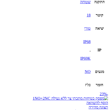
התקנה
שטוחה
קוטר
18
יציאה
טורי
IP68
,
IP
IP69K
מגעים
NO
חומר
פליז
-23%
הוסף להשוואה
תצוגה מהירה