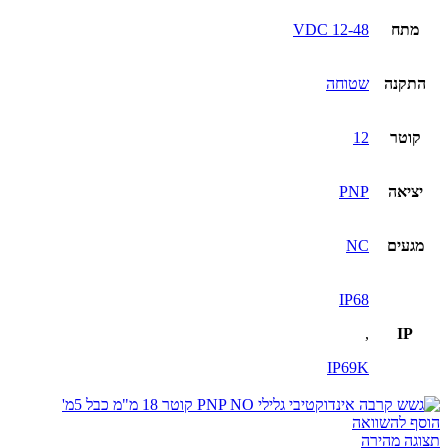
מתח
12-48 VDC
התקנה
שטוחה
קוטר
12
יציאה
PNP
מגעים
NC
IP68
,
IP
IP69K
הוסף להשוואה
תצוגה מהירה