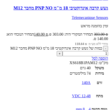
גשש קרבה אינדוקטיבי 18 מ"מ PNP NO מחבר M12
Telemecanique Sensors
זמין בהזמנה מראש
₪
303.00
המחיר המקורי היה: 303.00 ₪.
₪
140.00
המחיר הנוכחי הוא:
140.00 ₪.
מחיר ללא מע״מ:
₪
118.64
כמות של גשש קרבה אינדוקטיבי 18 מ"מ PNP NO מחבר M12
הוספה לסל
מק”ט:
XS618B1PAM12
משקל
40 גרם
מידות
74 מילימטרים
זרם
140A
מתח
12-48 VDC
טווח חישה
4…8 mm