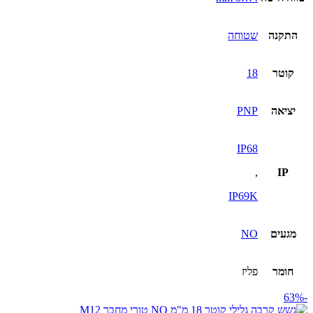
התקנה
שטוחה
קוטר
18
יציאה
PNP
IP68
,
IP
IP69K
מגעים
NO
חומר
פליז
-63%