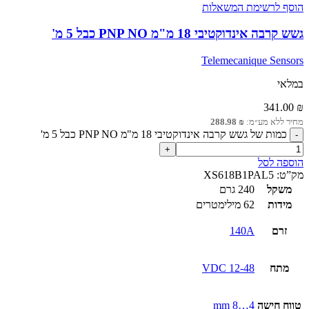
הוסף לרשימת המשאלות
גשש קרבה אינדוקטיבי 18 מ"מ PNP NO כבל 5 מ'
Telemecanique Sensors
במלאי
341.00
₪
מחיר ללא מע״מ:
₪
288.98
כמות של גשש קרבה אינדוקטיבי 18 מ"מ PNP NO כבל 5 מ'
הוספה לסל
מק”ט:
XS618B1PAL5
משקל
240 גרם
מידות
62 מילימטרים
זרם
140A
מתח
12-48 VDC
טווח חישה
4…8 mm