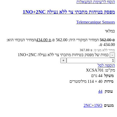
הוסף לרשימת המשאלות
מפסק בטיחות מתכתי צר ללא נעילה 1NO+2NC
Telemecanique Sensors
במלאי
₪
562.00
המחיר המקורי היה: 562.00 ₪.
₪
434.00
המחיר הנוכחי הוא:
434.00 ₪.
מחיר ללא מע״מ:
₪
367.80
כמות של מפסק בטיחות מתכתי צר ללא נעילה 1NO+2NC
הוספה לסל
מק”ט:
XCSA701
משקל
44 גרם
מידות
40 × 114 מילימטרים
עומק
44
מגעים
2NC+1NO