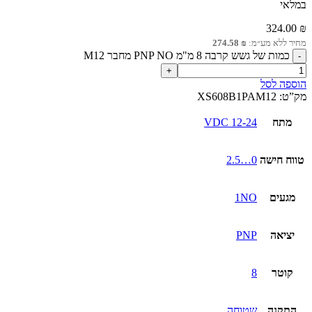
במלאי
324.00
₪
מחיר ללא מע״מ:
₪
274.58
כמות של גשש קרבה 8 מ"מ PNP NO מחבר M12
הוספה לסל
מק”ט:
XS608B1PAM12
מתח
12-24 VDC
טווח חישה
0…2.5
מגעים
1NO
יציאה
PNP
קוטר
8
התקנה
שטוחה