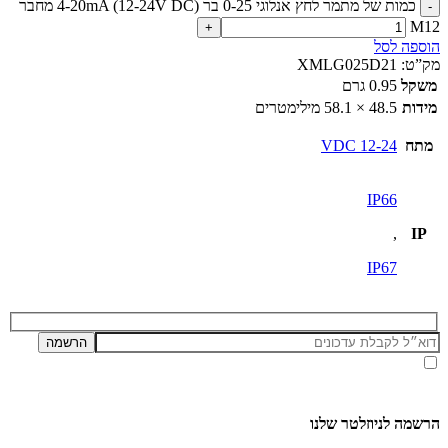
כמות של מתמר לחץ אנלוגי 0-25 בר 4-20mA (12-24V DC) מחבר
M12
הוספה לסל
מק”ט:
XMLG025D21
משקל
0.95 גרם
מידות
48.5 × 58.1 מילימטרים
מתח
12-24 VDC
IP66
,
IP
IP67
אני מאשר/ת קבלת דיוור ועדכונים מאתר זה, בהתאם ל
מדיניות הפרטיות ותנאי האתר
.
הרשמה לניוזלטר שלנו