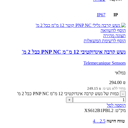
IP67
IP
הוסף להשוואה
תצוגה מהירה
הוסף לרשימת המשאלות
גשש קרבה אינדוקטיבי 12 מ"מ PNP NC כבל 2 מ'
Telemecanique Sensors
במלאי
294.00
₪
מחיר ללא מע״מ:
₪
249.15
כמות של גשש קרבה אינדוקטיבי 12 מ"מ PNP NC כבל 2 מ'
הוספה לסל
מק”ט:
XS612B1PBL2
טווח חישה
2.5…4