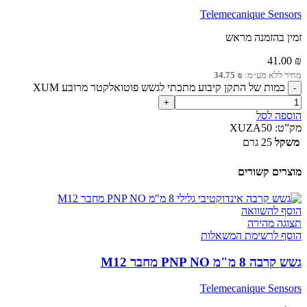
Telemecanique Sensors
זמין בהזמנה מראש
41.00
₪
מחיר ללא מע״מ:
₪
34.75
כמות של התקן קיבוע מתכתי לגשש פוטואלקטר מרובע XUM
הוספה לסל
מק”ט:
XUZA50
משקל
25 גרם
מוצרים קשורים
הוסף להשוואה
תצוגה מהירה
הוסף לרשימת המשאלות
גשש קרבה 8 מ"מ PNP NO מחבר M12
Telemecanique Sensors