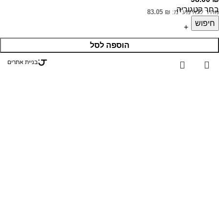
בחר קטגוריה
מחיר ללא מע״מ:
₪
83.05
חיפוש
הוספה לסל
בניית אתרים