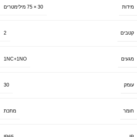
מידות
30 × 75 מילימטרים
קטבים
2
מגעים
1NC+1NO
עומק
30
חומר
מתכת
IP
IP65