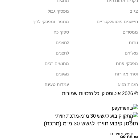
בקרים מתוכנתים
מתגים
צגים
מפסקי גבול
חיישנים פוטואלקטריים
מתמרי ומפסקי לחץ
ממסרים
ספקי כח
נורות
לחצנים
מא"זים
לחצנים
מפסקי פחת
מתנעים רכים
וסתי מהירות
מגענים
הגנות מנוע
עמדות טעינה
© 2026
אוטומטיק
. כל הזכויות שמורות
תופסן קיבוע זוויתי לגשש 30 מ"מ (מתכת)
98.00
₪