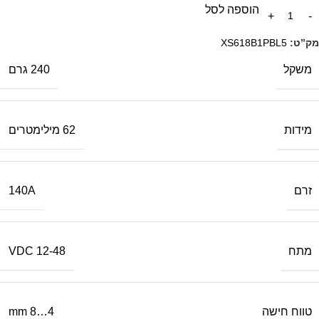
הוספה לסל
מק”ט:
XS618B1PBL5
משקל
240 גרם
מידות
62 מילימטרים
זרם
140A
מתח
12-48 VDC
טווח חישה
4…8 mm