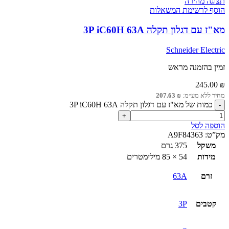
תצוגה מהירה
הוסף לרשימת המשאלות
מא"ז עם דגלון תקלה 3P iC60H 63A
Schneider Electric
זמין בהזמנה מראש
245.00
₪
מחיר ללא מע״מ:
₪
207.63
כמות של מא"ז עם דגלון תקלה 3P iC60H 63A
הוספה לסל
מק”ט:
A9F84363
משקל
375 גרם
מידות
54 × 85 מילימטרים
זרם
63A
קטבים
3P