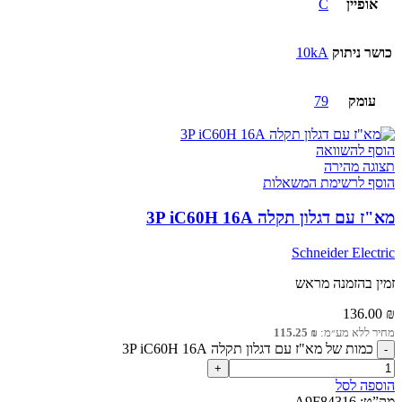
אופיין
C
כושר ניתוק
10kA
עומק
79
הוסף להשוואה
תצוגה מהירה
הוסף לרשימת המשאלות
מא"ז עם דגלון תקלה 3P iC60H 16A
Schneider Electric
זמין בהזמנה מראש
136.00
₪
מחיר ללא מע״מ:
₪
115.25
כמות של מא"ז עם דגלון תקלה 3P iC60H 16A
הוספה לסל
מק”ט:
A9F84316