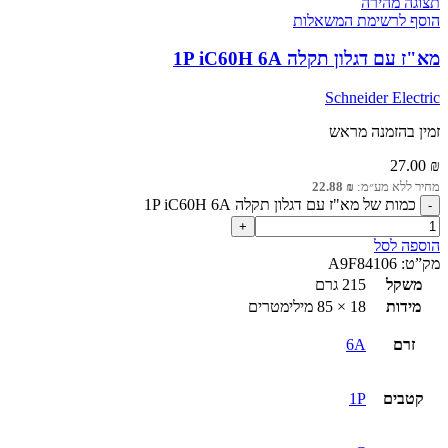
תצוגה מהירה
הוסף לרשימת המשאלות
מא"ז עם דגלון תקלה 1P iC60H 6A
Schneider Electric
זמין בהזמנה מראש
27.00
₪
מחיר ללא מע״מ:
₪
22.88
כמות של מא"ז עם דגלון תקלה 1P iC60H 6A
הוספה לסל
מק”ט:
A9F84106
משקל
215 גרם
מידות
18 × 85 מילימטרים
זרם
6A
קטבים
1P