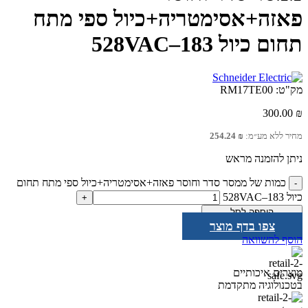
פאזה+אסימטריה+כיול ספי מתח
תחום כיול 183–528VAC
מק"ט:
RM17TE00
300.00
₪
מחיר ללא מע״מ:
₪
254.24
ניתן להזמנה מראש
כמות של ממסר סדר וחוסר פאזה+אסימטריה+כיול ספי מתח תחום
כיול 183–528VAC
הוספה לסל
צפו בדף מוצר
הוסף להשוואה
מוצרים איכותיים
בטכנולוגיה מתקדמת