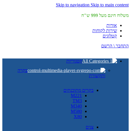
Skip to navigation
Skip to main content
משלוח חינם מעל 999 ש"ח
אודות
שירות לקוחות
קטלוגים
התחבר \ הרשם
קטגוריות
בקרה
ותקשורת
בקרים מתוכנתים
M221
TM3
M340
M580
X80
צגים