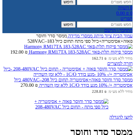
חיפוש
0
השווה
0.00
₪
0
תפריט
חיפוש
התחבר \ הרשם
עמוד הבית
ציוד מיתוג
ממסרי מדידה
ממסר סדר וחוסר
פאזה+אסימטריה+כיול ספי מתח תחום כיול 183–528VAC
ממסר פיקוח תלת-פאזי Harmony RM17TA 183-528AC
₪
192.00
מחיר ללא מע״מ:
₪
162.71
חזרה למוצרים
ממסר סדר וחוסר פאזה+אסימטריה תחום כיול 208–480VAC כיול
אסימטריה +/ 10% מגע בודד 1C/O ללא זמן השהייה
₪
270.00
מחיר ללא מע״מ:
₪
228.81
לחצו להגדלה
ממסר סדר וחוסר