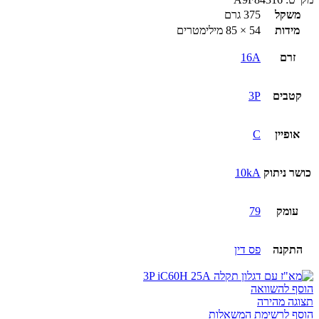
משקל
375 גרם
מידות
54 × 85 מילימטרים
זרם
16A
קטבים
3P
אופיין
C
כושר ניתוק
10kA
עומק
79
התקנה
פס דין
הוסף להשוואה
תצוגה מהירה
הוסף לרשימת המשאלות