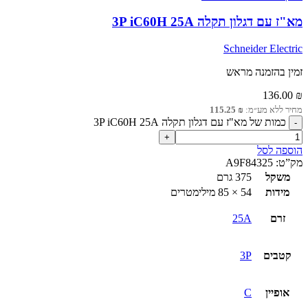
מא"ז עם דגלון תקלה 3P iC60H 25A
Schneider Electric
זמין בהזמנה מראש
136.00
₪
מחיר ללא מע״מ:
₪
115.25
כמות של מא"ז עם דגלון תקלה 3P iC60H 25A
הוספה לסל
מק”ט:
A9F84325
משקל
375 גרם
מידות
54 × 85 מילימטרים
זרם
25A
קטבים
3P
אופיין
C