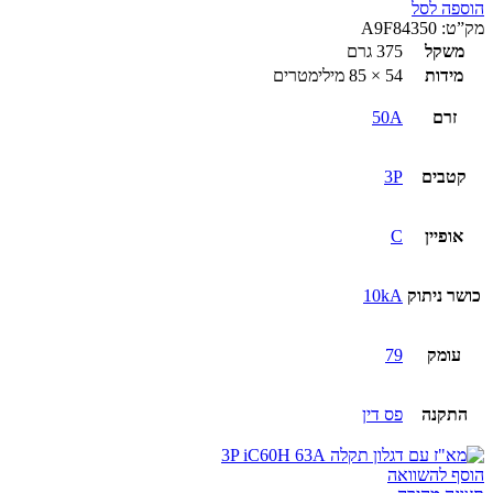
הוספה לסל
מק”ט:
A9F84350
משקל
375 גרם
מידות
54 × 85 מילימטרים
זרם
50A
קטבים
3P
אופיין
C
כושר ניתוק
10kA
עומק
79
התקנה
פס דין
הוסף להשוואה