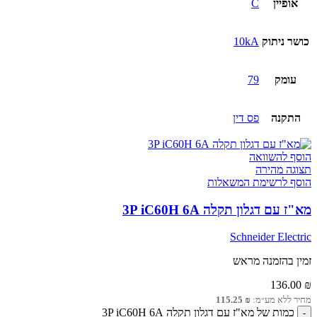
אופיין
C
כושר ניתוק
10kA
עומק
79
התקנה
פס דין
הוסף להשוואה
תצוגה מהירה
הוסף לרשימת המשאלות
מא"ז עם דגלון תקלה 3P iC60H 6A
Schneider Electric
זמין בהזמנה מראש
136.00
₪
מחיר ללא מע״מ:
₪
115.25
כמות של מא"ז עם דגלון תקלה 3P iC60H 6A