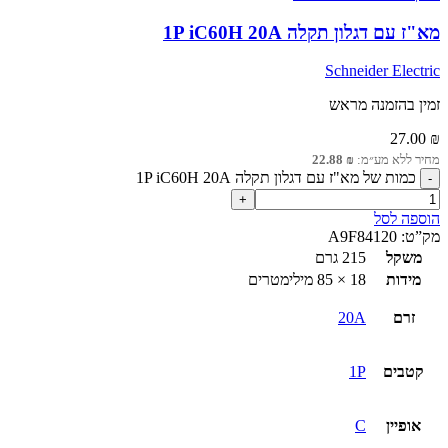
מא"ז עם דגלון תקלה 1P iC60H 20A
Schneider Electric
זמין בהזמנה מראש
27.00
₪
מחיר ללא מע״מ:
₪
22.88
כמות של מא"ז עם דגלון תקלה 1P iC60H 20A
הוספה לסל
מק”ט:
A9F84120
משקל
215 גרם
מידות
18 × 85 מילימטרים
זרם
20A
קטבים
1P
אופיין
C