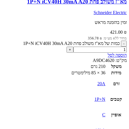
מא"ז משולב פחת 1P+N iCV40H 30mA A20
Schneider Electric
זמין בהזמנה מראש
421.00
₪
מחיר ללא מע״מ:
₪
356.78
כמות של מא"ז משולב פחת 1P+N iCV40H 30mA A20
הוספה לסל
מק”ט:
A9DC4620
משקל
210 גרם
מידות
36 × 85 מילימטרים
זרם
20A
קטבים
1P+N
אופיין
C