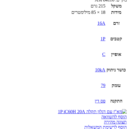
משקל
215 גרם
מידות
18 × 85 מילימטרים
זרם
16A
קטבים
1P
אופיין
C
כושר ניתוק
10kA
עומק
79
התקנה
פס דין
הוסף להשוואה
תצוגה מהירה
הוסף לרשימת המשאלות