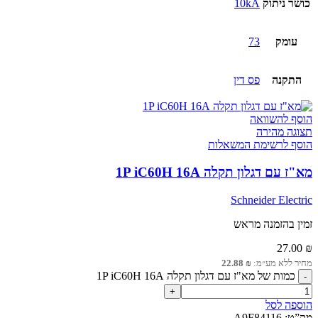
כושר ניתוק
10kA
עומק
73
התקנה
פס דין
הוסף להשוואה
תצוגה מהירה
הוסף לרשימת המשאלות
מא"ז עם דגלון תקלה 1P iC60H 16A
Schneider Electric
זמין בהזמנה מראש
27.00
₪
מחיר ללא מע״מ:
₪
22.88
כמות של מא"ז עם דגלון תקלה 1P iC60H 16A
הוספה לסל
מק”ט:
A9F84116