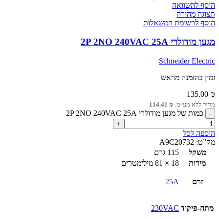
הוסף להשוואה
תצוגה מהירה
הוסף לרשימת המשאלות
מגען מודולרי 2P 2NO 240VAC 25A
Schneider Electric
זמין בהזמנה מראש
135.00
₪
מחיר ללא מע״מ:
₪
114.41
כמות של מגען מודולרי 2P 2NO 240VAC 25A
הוספה לסל
מק”ט:
A9C20732
משקל
115 גרם
מידות
18 × 81 מילימטרים
זרם
25A
מתח-פיקוד
230VAC