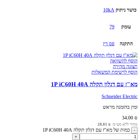
כושר ניתוק
10kA
עומק
79
התקנה
פס דין
הוסף להשוואה
תצוגה מהירה
הוסף לרשימת המשאלות
מא"ז עם דגלון תקלה 1P iC60H 40A
Schneider Electric
זמין בהזמנה מראש
34.00
₪
מחיר ללא מע״מ:
₪
28.81
כמות של מא"ז עם דגלון תקלה 1P iC60H 40A