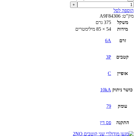
הוספה לסל
מק”ט:
A9F84306
משקל
375 גרם
מידות
54 × 85 מילימטרים
זרם
6A
קטבים
3P
אופיין
C
כושר ניתוק
10kA
עומק
79
התקנה
פס דין