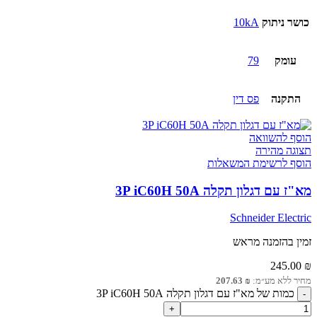
כושר ניתוק
10kA
עומק
79
התקנה
פס דין
הוסף להשוואה
תצוגה מהירה
הוסף לרשימת המשאלות
מא"ז עם דגלון תקלה 3P iC60H 50A
Schneider Electric
זמין בהזמנה מראש
245.00
₪
מחיר ללא מע״מ:
₪
207.63
כמות של מא"ז עם דגלון תקלה 3P iC60H 50A