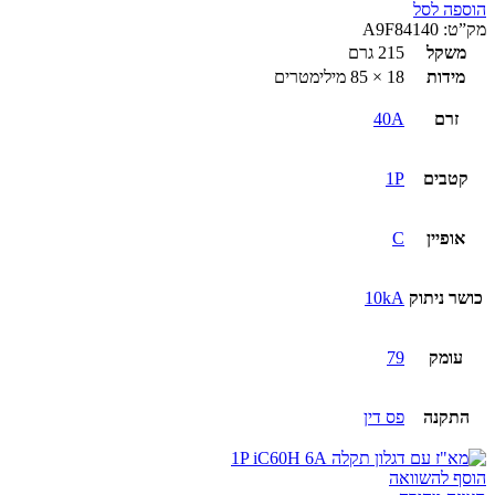
הוספה לסל
מק”ט:
A9F84140
משקל
215 גרם
מידות
18 × 85 מילימטרים
זרם
40A
קטבים
1P
אופיין
C
כושר ניתוק
10kA
עומק
79
התקנה
פס דין
הוסף להשוואה