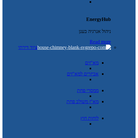
EnergyHub
ניהול אנרגיה בענן
Read more
ציוד דירתי
מא"זים
אביזרים למא"זים
ממסרי פחת
מא"ז משולב פחת
לוחות חוץ