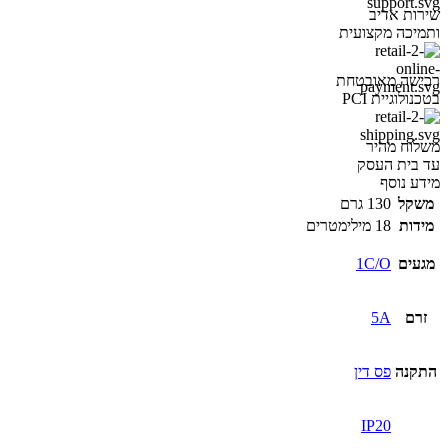
שירות אדיב
ותמיכה מקצועית
רכישה מאובטחת
בטכנולוגיית PCI
משלוח מהיר
עד בית העסק
מידע נוסף
משקל
130 גרם
מידות
18 מילימטרים
מגעים
1C/O
זרם
5A
התקנה
פס דין
IP20