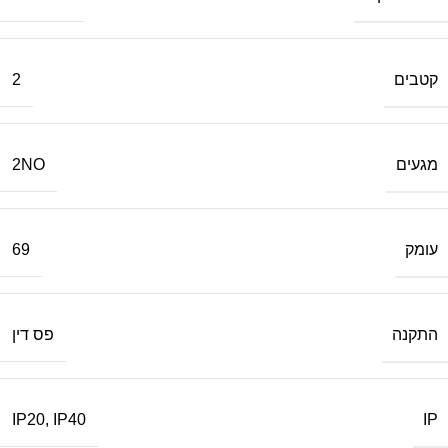
קטבים
2
מגעים
2NO
עומק
69
התקנה
פס דין
IP
IP20
,
IP40