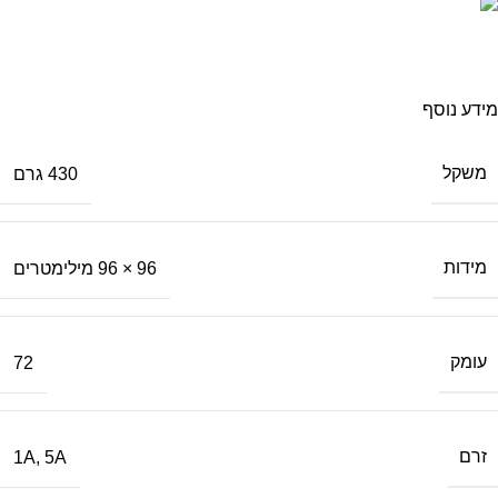
משלוח מהיר
עד בית העסק
מידע נוסף
משקל
430 גרם
מידות
96 × 96 מילימטרים
עומק
72
זרם
1A
,
5A