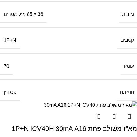
מידות
36 × 85 מילימטרים
קטבים
1P+N
עומק
70
התקנה
פס דין
מא"ז משולב פחת 1P+N iCV40H 30mA A16