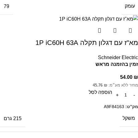
עומק
79
מא"ז עם דגלון תקלה 1P iC60H 63A
Schneider Electric
זמין בהזמנה מראש
54.00
₪
מחיר ללא מע״מ:
₪
45.76
הוספה לסל
מק”ט:
A9F84163
משקל
215 גרם