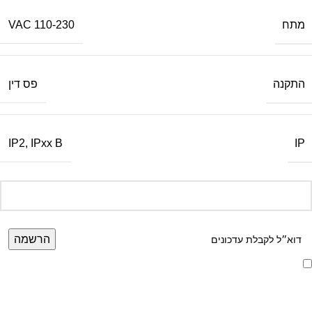
מתח
110-230 VAC
התקנה
פס דין
IP
IP2
,
IPxx B
אני מאשר/ת קבלת דיוור ועדכונים מאתר זה, בהתאם ל
מדיניות הפרטיות ותנאי
האתר
.