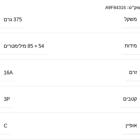
מק”ט:
A9F84316
משקל
375 גרם
מידות
54 × 85 מילימטרים
זרם
16A
קטבים
3P
אופיין
C