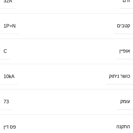
זרם
32A
קטבים
1P+N
אופיין
C
כושר ניתוק
10kA
עומק
73
התקנה
פס דין