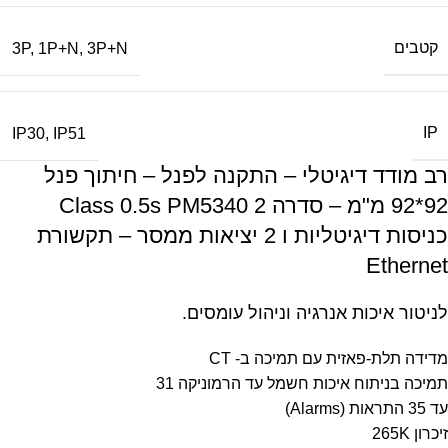
קטבים
3P
,
1P+N
,
3P+N
IP
IP30
,
IP51
רב מודד דיגיטלי – התקנה לפנל – חיתוך פנל
92*92 מ"מ – סדרה Class 0.5s PM5340 2
כניסות דיגיטליות ו 2 יציאות ממסר – תקשורת
Ethernet
לניטור איכות אנרגיה וניהול עומסים.
מדידה תלת-פאזית עם תמיכה ב- CT
תמיכה בניתוח איכות חשמל עד הרמוניקה 31
עד 35 התראות (Alarms)
זיכרון 265K