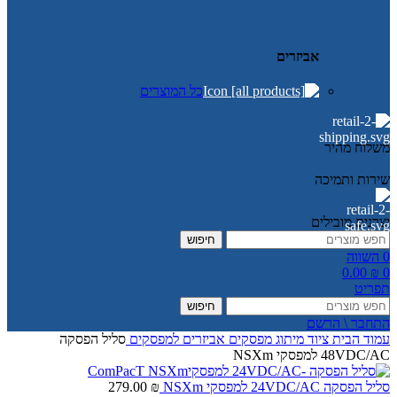
אביזרים
כל המוצרים
משלוח מהיר
שירות ותמיכה
יצרנים מובילים
חיפוש
0
השווה
0.00
₪
0
תפריט
חיפוש
התחבר \ הרשם
עמוד הבית
ציוד מיתוג
מפסקים
אביזרים למפסקים
סליל הפסקה
48VDC/AC למפסקי NSXm
סליל הפסקה 24VDC/AC למפסקי NSXm
₪
279.00