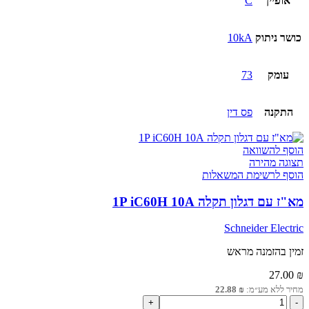
אופיין
C
כושר ניתוק
10kA
עומק
73
התקנה
פס דין
הוסף להשוואה
תצוגה מהירה
הוסף לרשימת המשאלות
מא"ז עם דגלון תקלה 1P iC60H 10A
Schneider Electric
זמין בהזמנה מראש
27.00
₪
מחיר ללא מע״מ:
₪
22.88
כמות