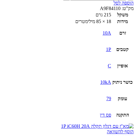
של
הוספה לסל
מא"ז
מק”ט:
A9F84110
עם
משקל
215 גרם
דגלון
מידות
18 × 85 מילימטרים
תקלה
1P
זרם
10A
iC60H
10A
קטבים
1P
אופיין
C
כושר ניתוק
10kA
עומק
79
התקנה
פס דין
הוסף להשוואה