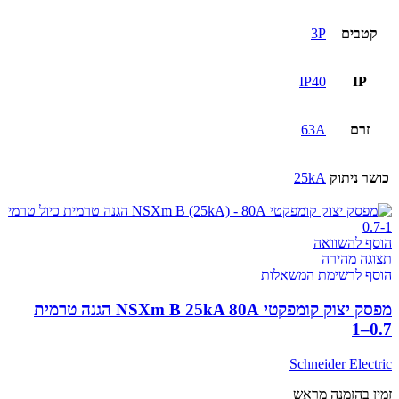
63A
הגנה
קטבים
3P
טרמית
0.7–
1
IP40
IP
זרם
63A
כושר ניתוק
25kA
הוסף להשוואה
תצוגה מהירה
הוסף לרשימת המשאלות
מפסק יצוק קומפקטי NSXm B 25kA 80A הגנה טרמית
0.7–1
Schneider Electric
זמין בהזמנה מראש