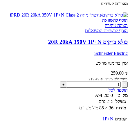
מוצרים קשורים
הוסף להשוואה
תצוגה מהירה
הוסף לרשימת המשאלות
כולא ברקים 20R 20kA 350V 1P+N
Schneider Electric
זמין בהזמנה מראש
259.00
₪
מחיר ללא מע״מ:
₪
219.49
כמות
של
הוספה לסל
כולא
מק”ט:
A9L20501
ברקים
משקל
215 גרם
20R
מידות
36 × 85 מילימטרים
20kA
350V
קטבים
1P+N
1P+N