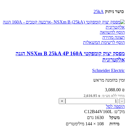
כושר ניתוק
25kA
הוסף להשוואה
תצוגה מהירה
הוסף לרשימת המשאלות
מפסק יצוק קומפקטי NSXm B 25kA 4P 160A הגנה
אלקטרונית
Schneider Electric
זמין בהזמנה מראש
3,088.00
₪
מחיר ללא מע״מ:
₪
2,616.95
כמות
של
הוספה לסל
מפסק
מק”ט:
C12B44V160L
יצוק
משקל
1630 גרם
קומפקטי
מידות
108 × 144 מילימטרים
NSXm