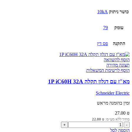
כושר ניתוק
10kA
עומק
79
התקנה
פס דין
הוסף להשוואה
תצוגה מהירה
הוסף לרשימת המשאלות
מא"ז עם דגלון תקלה 1P iC60H 32A
Schneider Electric
זמין בהזמנה מראש
27.00
₪
מחיר ללא מע״מ:
₪
22.88
כמות
של
הוספה לסל