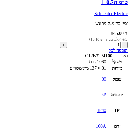
טרמית0.7–1
Schneider Electric
זמין בהזמנה מראש
845.00
₪
מחיר ללא מע״מ:
₪
716.10
כמות
של
הוספה לסל
מפסק
מק”ט:
C12B3TM160L
יצוק
משקל
1060 גרם
קומפקטי
מידות
81 × 137 מילימטרים
NSXm
B
עומק
80
25kA
160A
הגנה
קטבים
3P
טרמית0.7–
1
IP40
IP
זרם
160A