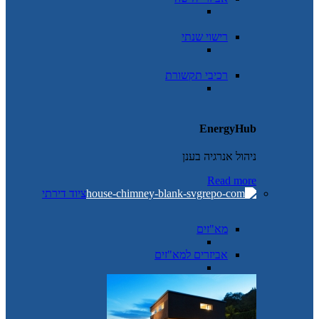
רישוי שנתי
רכיבי תקשורת
EnergyHub
ניהול אנרגיה בענן
Read more
ציוד דירתי
מא"זים
אביזרים למא"זים