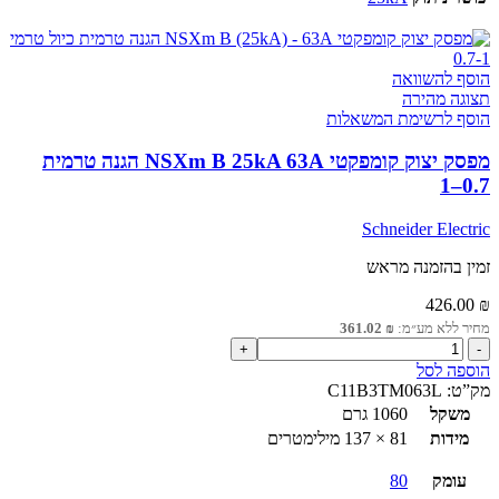
הוסף להשוואה
תצוגה מהירה
הוסף לרשימת המשאלות
מפסק יצוק קומפקטי NSXm B 25kA 63A הגנה טרמית
0.7–1
Schneider Electric
זמין בהזמנה מראש
426.00
₪
מחיר ללא מע״מ:
₪
361.02
כמות
של
הוספה לסל
מפסק
מק”ט:
C11B3TM063L
יצוק
משקל
1060 גרם
קומפקטי
מידות
81 × 137 מילימטרים
NSXm
B
עומק
80
25kA