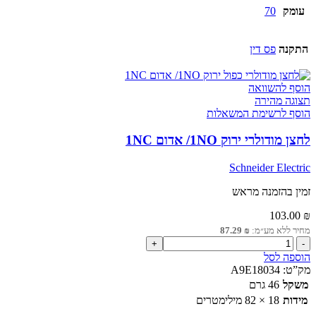
עומק
70
התקנה
פס דין
הוסף להשוואה
תצוגה מהירה
הוסף לרשימת המשאלות
לחצן מודולרי ירוק 1NO/ אדום 1NC
Schneider Electric
זמין בהזמנה מראש
103.00
₪
מחיר ללא מע״מ:
₪
87.29
כמות
של
הוספה לסל
לחצן
מק”ט:
A9E18034
מודולרי
משקל
46 גרם
ירוק
מידות
18 × 82 מילימטרים
1NO/