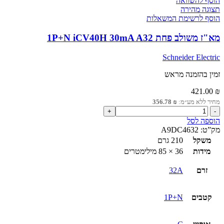
הוסף להשוואה
תצוגה מהירה
הוסף לרשימת המשאלות
מא"ז משולב פחת 1P+N iCV40H 30mA A32
Schneider Electric
זמין בהזמנה מראש
421.00
₪
מחיר ללא מע״מ:
₪
356.78
כמות
של
הוספה לסל
מא"ז
מק”ט:
A9DC4632
משולב
משקל
210 גרם
פחת
מידות
36 × 85 מילימטרים
1P+N
iCV40H
זרם
32A
30mA
A32
קטבים
1P+N