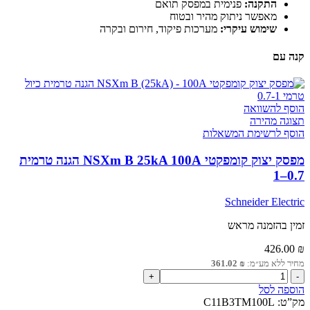
התקנה:
פנימית במפסק תואם
מאפשר ניתוק מהיר ובטוח
שימוש עיקרי:
מערכות פיקוד, חירום ובקרה
קנה עם
הוסף להשוואה
תצוגה מהירה
הוסף לרשימת המשאלות
מפסק יצוק קומפקטי NSXm B 25kA 100A הגנה טרמית
0.7–1
Schneider Electric
זמין בהזמנה מראש
426.00
₪
מחיר ללא מע״מ:
₪
361.02
כמות
של
הוספה לסל
מפסק
מק”ט:
C11B3TM100L