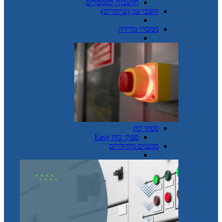
תושבות לממסרים
קוצבי זמן (טיימרים)
ממסרי מדידה
ספקי כח
ספקי כוח Easy
מגענים מודולרים