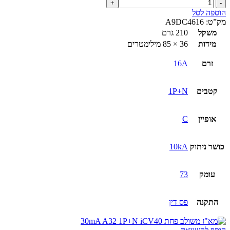
כמות
של
הוספה לסל
מא"ז
מק”ט:
A9DC4616
משולב
משקל
210 גרם
פחת
מידות
36 × 85 מילימטרים
1P+N
iCV40H
זרם
16A
30mA
A16
קטבים
1P+N
אופיין
C
כושר ניתוק
10kA
עומק
73
התקנה
פס דין