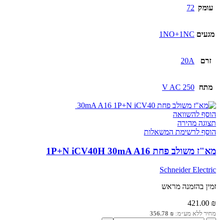
אדום
עומק
72
1NC
מגעים
1NO+1NC
זרם
20A
מתח
250 V AC
הוסף להשוואה
תצוגה מהירה
הוסף לרשימת המשאלות
מא"ז משולב פחת 1P+N iCV40H 30mA A16
Schneider Electric
זמין בהזמנה מראש
421.00
₪
מחיר ללא מע״מ:
₪
356.78