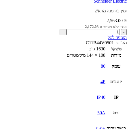
Schneider Electric
זמין בהזמנה מראש
2,563.00
₪
מחיר ללא מע״מ:
₪
2,172.03
כמות
של
הוספה לסל
מפסק
מק”ט:
C11B44V050L
יצוק
משקל
1630 גרם
קומפקטי
מידות
108 × 144 מילימטרים
NSXm
B
עומק
80
25kA
4P
50A
קטבים
4P
הגנה
אלקטרונית
IP40
IP
זרם
50A
כושר ניתוק
25kA