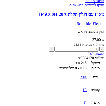
תצוגה מהירה
הוסף לרשימת המשאלות
מא"ז עם דגלון תקלה 1P iC60H 20A
Schneider Electric
זמין בהזמנה מראש
27.00
₪
מחיר ללא מע״מ:
₪
22.88
כמות
של
הוספה לסל
מא"ז
מק”ט:
A9F84120
עם
משקל
215 גרם
דגלון
מידות
18 × 85 מילימטרים
תקלה
1P
זרם
20A
iC60H
20A
קטבים
1P
אופיין
C