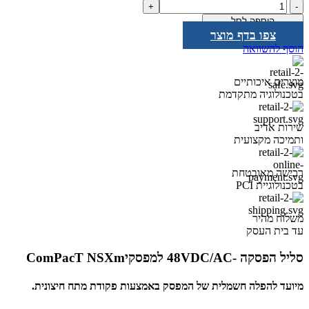
כמות
של
הוספה לסל
סליל
צפו בדף מוצר
הפסקה
הוסף להשוואה
48VDC/AC
למפסקי
NSXm
מוצרים איכותיים
בטכנולוגיה מתקדמת
שירות אדיב
ותמיכה מקצועית
רכישה מאובטחת
בטכנולוגיית PCI
משלוח מהיר
עד בית העסק
סליל הפסקה -48VDC/AC למפסקיComPacT NSXm
מיועד להפלה חשמלית של המפסק באמצעות פקודת מתח חיצונית.