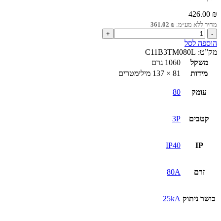
426.00
₪
מחיר ללא מע״מ:
₪
361.02
כמות
של
הוספה לסל
מפסק
מק”ט:
C11B3TM080L
יצוק
משקל
1060 גרם
קומפקטי
מידות
81 × 137 מילימטרים
NSXm
B
עומק
80
25kA
80A
הגנה
קטבים
3P
טרמית
0.7–
1
IP40
IP
זרם
80A
כושר ניתוק
25kA