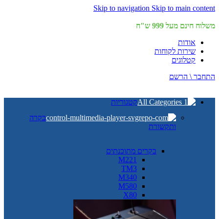
Skip to navigation
Skip to main content
משלוח חינם מעל 999 ש"ח
אודות
שירות לקוחות
קטלוגים
התחבר \ הרשם
קטגוריות
בקרה
ותקשורת
בקרים מתוכנתים
M221
TM3
M340
M580
X80