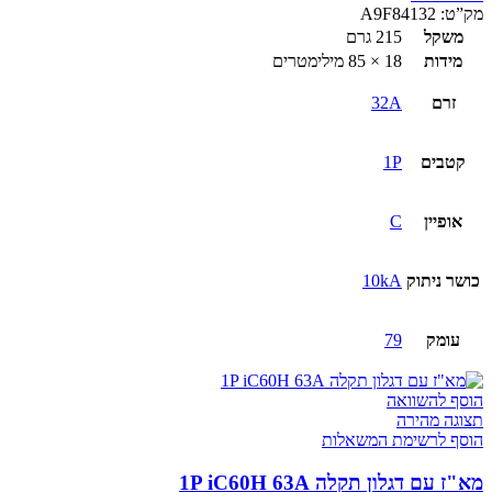
מא"ז
מק”ט:
A9F84132
עם
משקל
215 גרם
דגלון
מידות
18 × 85 מילימטרים
תקלה
1P
זרם
32A
iC60H
32A
קטבים
1P
אופיין
C
כושר ניתוק
10kA
עומק
79
הוסף להשוואה
תצוגה מהירה
הוסף לרשימת המשאלות
מא"ז עם דגלון תקלה 1P iC60H 63A