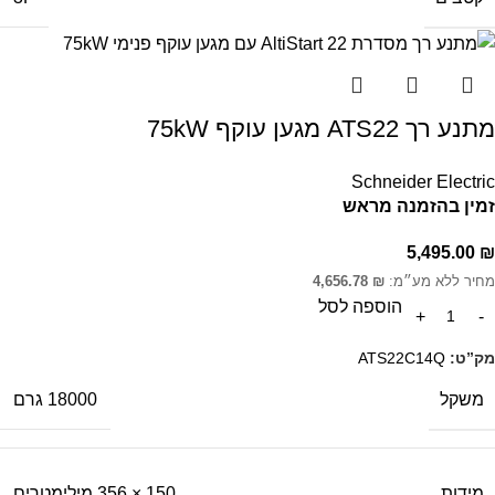
מתנע רך ATS22 מגען עוקף 75kW
Schneider Electric
זמין בהזמנה מראש
5,495.00
₪
מחיר ללא מע״מ:
₪
4,656.78
הוספה לסל
מק”ט:
ATS22C14Q
משקל
18000 גרם
מידות
150 × 356 מילימטרים