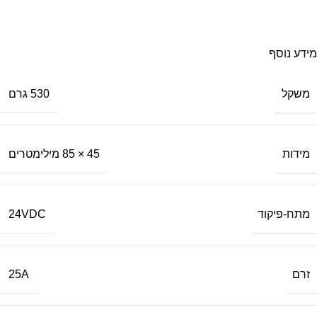
משלוח מהיר
עד בית העסק
מידע נוסף
משקל
530 גרם
מידות
45 × 85 מילימטרים
מתח-פיקוד
24VDC
זרם
25A