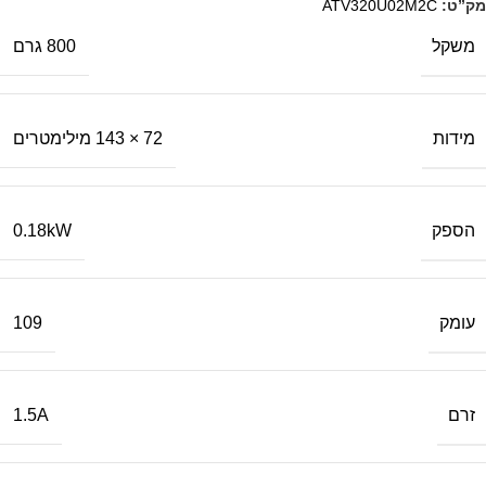
מק”ט:
ATV320U02M2C
משקל
800 גרם
מידות
72 × 143 מילימטרים
הספק
0.18kW
עומק
109
זרם
1.5A