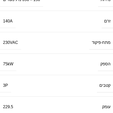
זרם
140A
מתח-פיקוד
230VAC
הספק
75kW
קטבים
3P
עומק
229.5