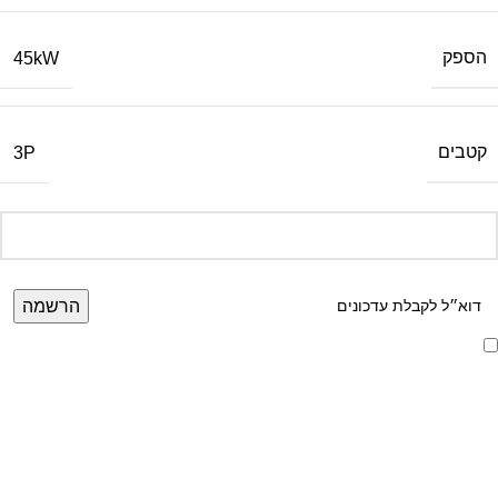
הספק
45kW
קטבים
3P
אני מאשר/ת קבלת דיוור ועדכונים מאתר זה, בהתאם ל
מדיניות הפרטיות ותנאי
האתר
.
הרשמה לניוזלטר שלנו
מידע על מוצרים, מבצעים והנחות