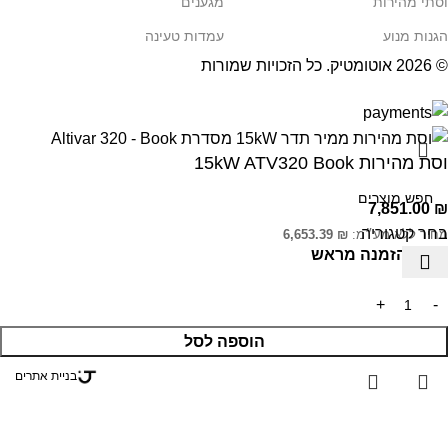
וסתי מהירות
מגענים
הגנות מנוע
עמדות טעינה
© 2026
אוטומטיק
. כל הזכויות שמורות
וסת מהירות 15kW ATV320 Book
7,851.00
₪
בחר קטגוריה
מחיר ללא מע״מ:
₪
6,653.39
ניתן להזמנה מראש
הוספה לסל
בניית אתרים