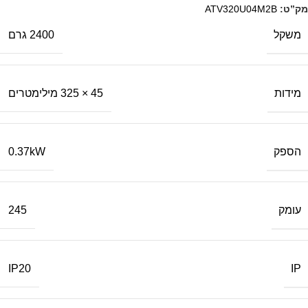
מק”ט:
ATV320U04M2B
משקל
2400 גרם
מידות
45 × 325 מילימטרים
הספק
0.37kW
עומק
245
IP
IP20