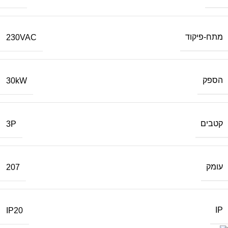
מתח-פיקוד
230VAC
הספק
30kW
קטבים
3P
עומק
207
IP
IP20