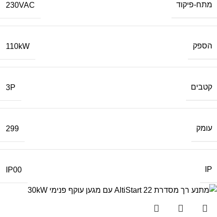
מתח-פיקוד
230VAC
הספק
110kW
קטבים
3P
עומק
299
IP
IP00