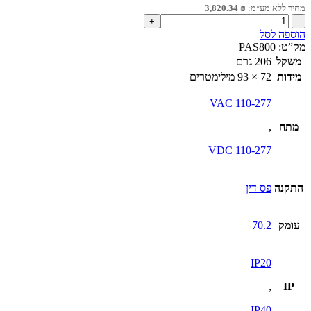
מחיר ללא מע״מ:
₪
3,820.34
כמות
של
הוספה לסל
שרת
מק”ט:
PAS800
אנרגיה
משקל
206 גרם
מתקדם
מידות
72 × 93 מילימטרים
24VDC
110-277 VAC
מתח
,
110-277 VDC
התקנה
פס דין
עומק
70.2
IP20
,
IP
IP40