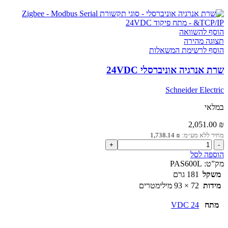
הוסף להשוואה
תצוגה מהירה
הוסף לרשימת המשאלות
שרת אנרגיה אוניברסלי 24VDC
Schneider Electric
במלאי
2,051.00
₪
מחיר ללא מע״מ:
₪
1,738.14
כמות
של
הוספה לסל
שרת
מק”ט:
PAS600L
אנרגיה
משקל
181 גרם
אוניברסלי
מידות
72 × 93 מילימטרים
24VDC
מתח
24 VDC