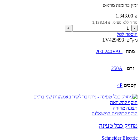
זמין בהזמנה מראש
1,343.00
₪
מחיר ללא מע״מ:
₪
1,138.14
כמות
של
הוספה לסל
מודול
מק”ט:
LV429493
הגנה
מפני
מתח
200-240VAC
זרם
זליגה
VigiPacT
זרם
250A
(תוסף
למפסקי
CompPacT
קטבים
4P
NSX
250)
200-
הוסף להשוואה
440V
תצוגה מהירה
AC
הוסף לרשימת המשאלות
4P
מחזיק כבל טעינה
Schneider Electric