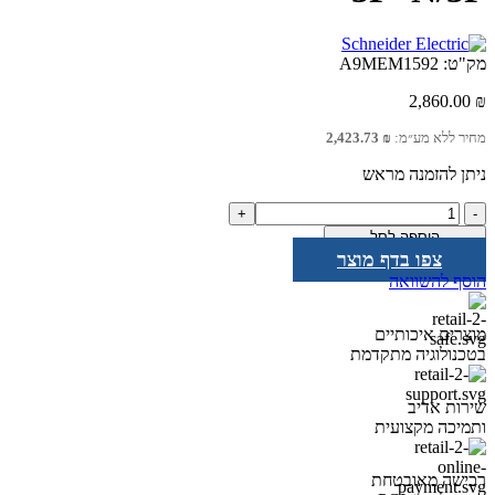
מק"ט:
A9MEM1592
2,860.00
₪
מחיר ללא מע״מ:
₪
2,423.73
ניתן להזמנה מראש
כמות
של
הוספה לסל
חיישן
צפו בדף מוצר
אנרגיה
הוסף להשוואה
אלחוטי
1000A
3P+N/3P
מוצרים איכותיים
בטכנולוגיה מתקדמת
שירות אדיב
ותמיכה מקצועית
רכישה מאובטחת