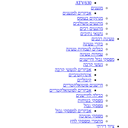
ATV630
מגענים
אביזרים למגענים
מנתקים בעומס
מתנעים משולבים
מתנעים רכים
נושאי נתיכים
טעינת רכבים
בקרי טעינה
כבלים לעמדות טעינה
עמדות טעינה
מפסקי גבול וחיישנים
גששי קרבה
אביזרים לגששי קרבה
אינדוקטיביים
קיבוליים
חיישנים פוטואלקטריים
אביזרים לפוטואלקטריים
כבילה לחיישנים
מפסקי בטיחות
מפסקי גבול
אביזרים למפסקי גבול
מפסקי משיכה
מתמרי ומפסקי לחץ
ציוד דירתי