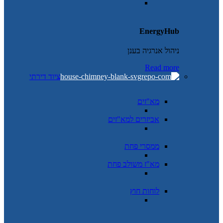
EnergyHub
ניהול אנרגיה בענן
Read more
ציוד דירתי
מא"זים
אביזרים למא"זים
ממסרי פחת
מא"ז משולב פחת
לוחות חוץ