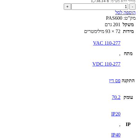
מחיר ללא מע״מ:
₪
1,738.14
כמות
של
הוספה לסל
שרת
מק”ט:
PAS600
אנרגיה
משקל
201 גרם
אוניברסלי
מידות
72 × 93 מילימטרים
230VAC
110-277 VAC
מתח
,
110-277 VDC
התקנה
פס דין
עומק
70.2
IP20
,
IP
IP40