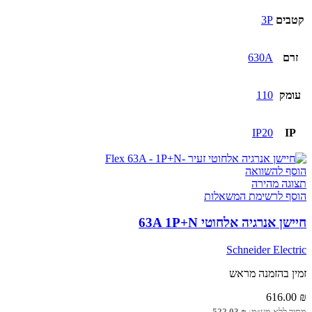
630A
קטבים
3P
זרם
630A
עומק
110
IP20
IP
הוסף להשוואה
תצוגה מהירה
הוסף לרשימת המשאלות
חיישן אנרגיה אלחוטי 63A 1P+N
Schneider Electric
זמין בהזמנה מראש
616.00
₪
מחיר ללא מע״מ:
₪
522.03