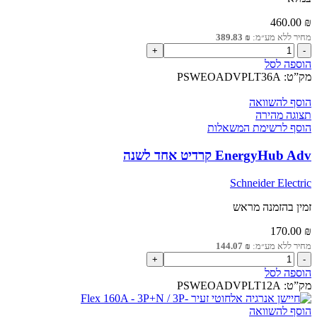
460.00
₪
מחיר ללא מע״מ:
₪
389.83
כמות
של
הוספה לסל
EnergyHub
מק”ט:
PSWEOADVPLT36A
Adv
קרדיט
הוסף להשוואה
אחד
תצוגה מהירה
ל3
הוסף לרשימת המשאלות
שנים
EnergyHub Adv קרדיט אחד לשנה
Schneider Electric
זמין בהזמנה מראש
170.00
₪
מחיר ללא מע״מ:
₪
144.07
כמות
של
הוספה לסל
EnergyHub
מק”ט:
PSWEOADVPLT12A
Adv
קרדיט
הוסף להשוואה