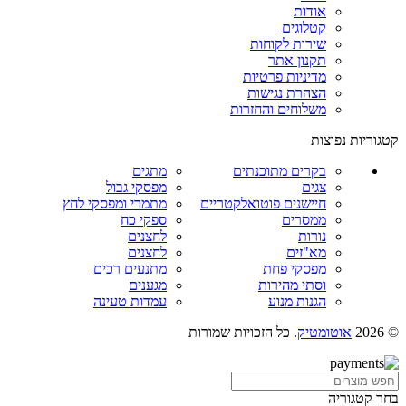
אודות
קטלוגים
שירות לקוחות
תקנון אתר
מדיניות פרטיות
הצהרת נגישות
משלוחים והחזרות
קטגוריות נפוצות
בקרים מתוכנתים
מתגים
צגים
מפסקי גבול
חיישנים פוטואלקטריים
מתמרי ומפסקי לחץ
ממסרים
ספקי כח
נורות
לחצנים
מא"זים
לחצנים
מפסקי פחת
מתנעים רכים
וסתי מהירות
מגענים
הגנות מנוע
עמדות טעינה
© 2026
אוטומטיק
. כל הזכויות שמורות
בחר קטגוריה