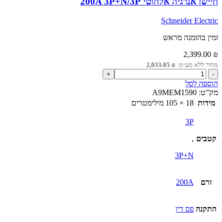
חיישן אנרגיה אלחוטי 200A 3P+N/3P
Schneider Electric
זמין בהזמנה מראש
2,399.00
₪
מחיר ללא מע״מ:
₪
2,033.05
כמות
של
הוספה לסל
חיישן
מק”ט:
A9MEM1590
אנרגיה
מידות
18 × 105 מילימטרים
אלחוטי
200A
3P
3P+N/3P
קטבים
,
3P+N
זרם
200A
התקנה
פס דין