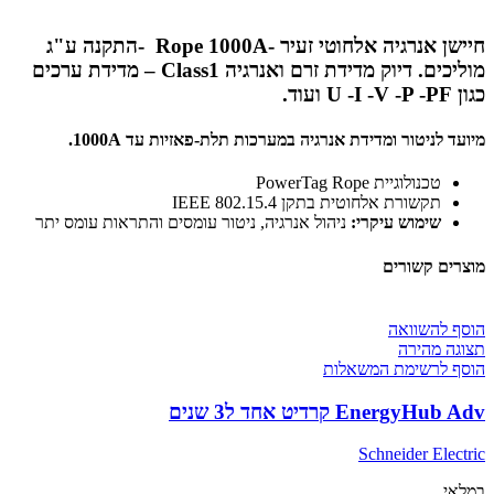
חיישן אנרגיה אלחוטי זעיר -Rope 1000A -התקנה ע"ג
מוליכים. דיוק מדידת זרם ואנרגיה Class1 – מדידת ערכים
כגון U -I -V -P -PF ועוד.
מיועד לניטור ומדידת אנרגיה במערכות תלת-פאזיות עד 1000A.
טכנולוגיית PowerTag Rope
תקשורת אלחוטית בתקן IEEE 802.15.4
שימוש עיקרי:
ניהול אנרגיה, ניטור עומסים והתראות עומס יתר
מוצרים קשורים
הוסף להשוואה
תצוגה מהירה
הוסף לרשימת המשאלות
EnergyHub Adv קרדיט אחד ל3 שנים
Schneider Electric
במלאי