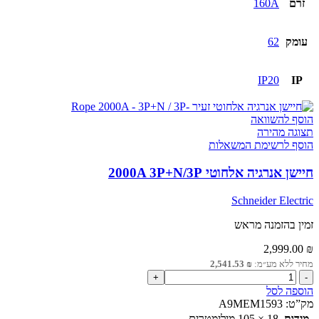
זרם
160A
עומק
62
IP20
IP
הוסף להשוואה
תצוגה מהירה
הוסף לרשימת המשאלות
חיישן אנרגיה אלחוטי 2000A 3P+N/3P
Schneider Electric
זמין בהזמנה מראש
2,999.00
₪
מחיר ללא מע״מ:
₪
2,541.53
כמות
של
הוספה לסל
חיישן
מק”ט:
A9MEM1593
אנרגיה
מידות
18 × 105 מילימטרים