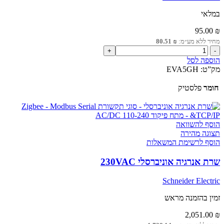
במלאי
95.00
₪
מחיר ללא מע״מ:
₪
80.51
כמות
של
הוספה לסל
מחזיק
מק”ט:
EVA5GH
כבל
טעינה
חומר
פלסטיק
הוסף להשוואה
תצוגה מהירה
הוסף לרשימת המשאלות
שרת אנרגיה אוניברסלי 230VAC
Schneider Electric
זמין בהזמנה מראש
2,051.00
₪