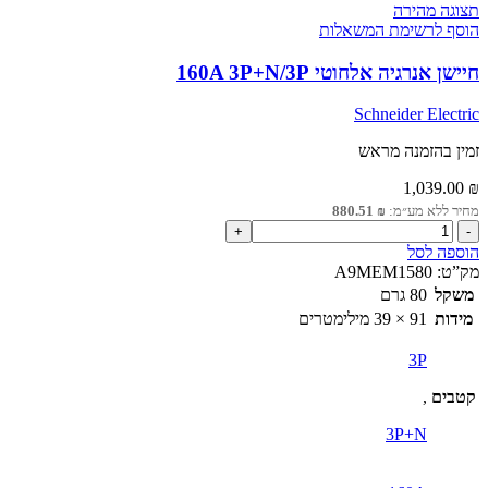
אחד
תצוגה מהירה
לשנה
הוסף לרשימת המשאלות
חיישן אנרגיה אלחוטי 160A 3P+N/3P
Schneider Electric
זמין בהזמנה מראש
1,039.00
₪
מחיר ללא מע״מ:
₪
880.51
כמות
של
הוספה לסל
חיישן
מק”ט:
A9MEM1580
אנרגיה
משקל
80 גרם
אלחוטי
מידות
91 × 39 מילימטרים
160A
3P+N/3P
3P
קטבים
,
3P+N