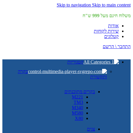
Skip to navigation
Skip to main content
משלוח חינם מעל 999 ש"ח
אודות
שירות לקוחות
קטלוגים
התחבר \ הרשם
קטגוריות
בקרה
ותקשורת
בקרים מתוכנתים
M221
TM3
M340
M580
X80
צגים