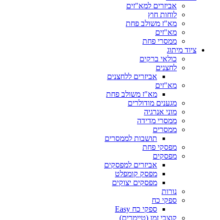
אביזרים למא"זים
לוחות חוץ
מא"ז משולב פחת
מא"זים
ממסרי פחת
ציוד מיתוג
כולאי ברקים
לחצנים
אביזרים ללחצנים
מא"זים
מא"ז משולב פחת
מגענים מודולרים
מוני אנרגיה
ממסרי מדידה
ממסרים
תושבות לממסרים
מפסקי פחת
מפסקים
אביזרים למפסקים
מפסק קומפלט
מפסקים יצוקים
נורות
ספקי כח
ספקי כח Easy
קוצבי זמן (טיימרים)