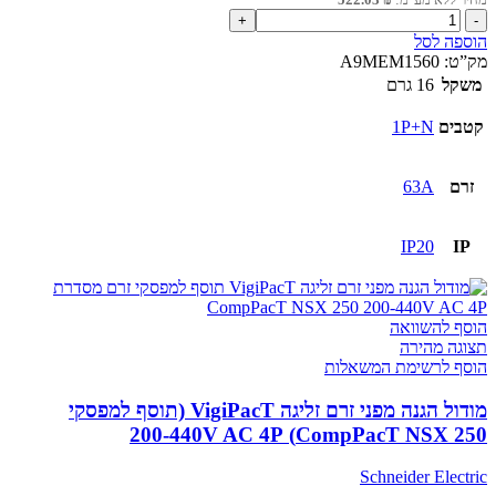
כמות
של
הוספה לסל
חיישן
מק”ט:
A9MEM1560
אנרגיה
משקל
16 גרם
אלחוטי
63A
קטבים
1P+N
1P+N
זרם
63A
IP20
IP
הוסף להשוואה
תצוגה מהירה
הוסף לרשימת המשאלות
מודול הגנה מפני זרם זליגה VigiPacT (תוסף למפסקי
CompPacT NSX 250) 200-440V AC 4P
Schneider Electric