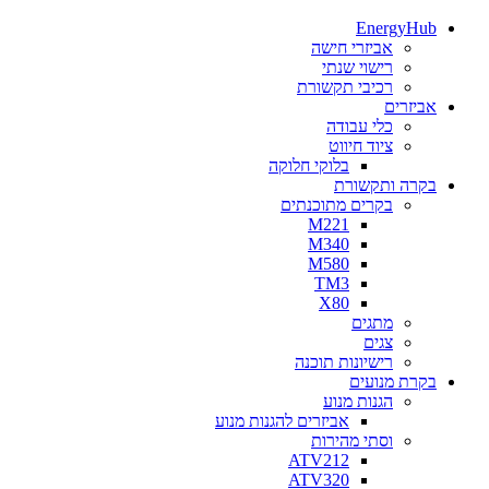
EnergyHub
אביזרי חישה
רישוי שנתי
רכיבי תקשורת
אביזרים
כלי עבודה
ציוד חיווט
בלוקי חלוקה
בקרה ותקשורת
בקרים מתוכנתים
M221
M340
M580
TM3
X80
מתגים
צגים
רישיונות תוכנה
בקרת מנועים
הגנות מנוע
אביזרים להגנות מנוע
וסתי מהירות
ATV212
ATV320