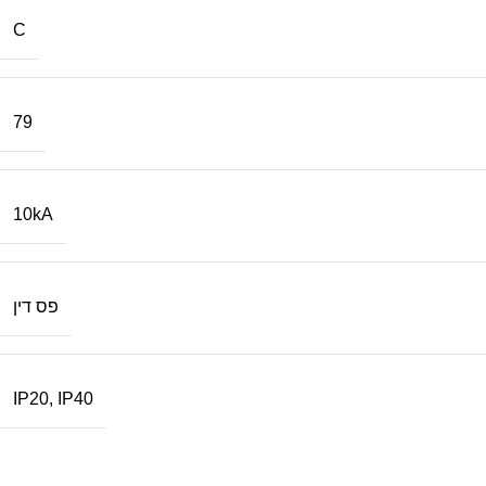
C
79
10kA
פס דין
IP20
,
IP40