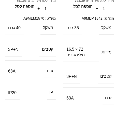
מחיר ללא מע״מ:
₪
753.39
מחיר ללא מע״מ:
₪
791.53
הוספה לסל
הוספה לסל
מק”ט:
A9MEM1542
מק”ט:
A9MEM1570
משקל
משקל
35 גרם
40 גרם
72 × 16.5
קטבים
3P+N
מידות
מילימטרים
זרם
63A
קטבים
3P+N
IP
IP20
זרם
63A