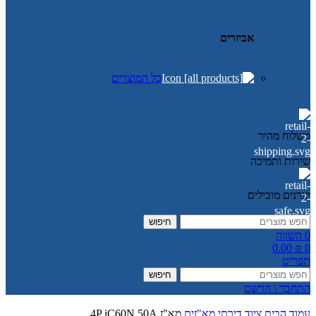
אביזרים
כל המוצרים
משלוח מהיר
שירות ותמיכה
יצרנים מובילים
חיפוש
0
השווה
0.00
₪
0
תפריט
חיפוש
התחבר \ הרשם
עמוד הבית
ציוד דירתי
מא"זים
מא"ז 4P iC60N 50A