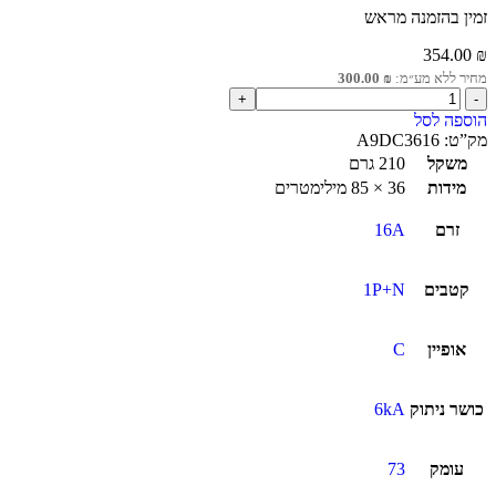
זמין בהזמנה מראש
354.00
₪
מחיר ללא מע״מ:
₪
300.00
הוספה לסל
מק”ט:
A9DC3616
משקל
210 גרם
מידות
36 × 85 מילימטרים
זרם
16A
קטבים
1P+N
אופיין
C
כושר ניתוק
6kA
עומק
73