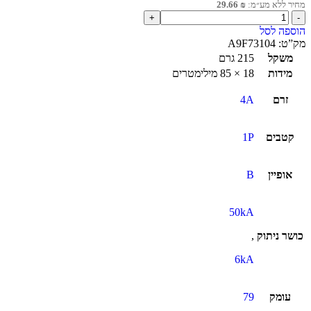
מחיר ללא מע״מ:
₪
29.66
הוספה לסל
מק”ט:
A9F73104
משקל
215 גרם
מידות
18 × 85 מילימטרים
זרם
4A
קטבים
1P
אופיין
B
50kA
כושר ניתוק
,
6kA
עומק
79