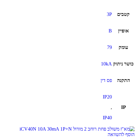
קטבים
3P
אופיין
B
עומק
79
כושר ניתוק
10kA
התקנה
פס דין
IP20
,
IP
IP40
הוסף להשוואה