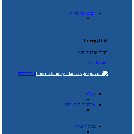
רכיבי תקשורת
EnergyHub
ניהול אנרגיה בענן
Read more
ציוד דירתי
מא"זים
אביזרים למא"זים
ממסרי פחת