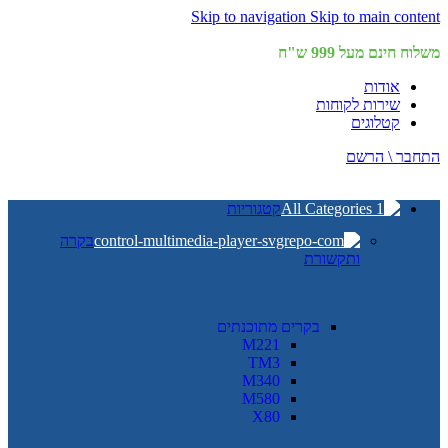
Skip to navigation
Skip to main content
משלוח חינם מעל 999 ש"ח
אודות
שירות לקוחות
קטלוגים
התחבר \ הרשם
קטגוריות
בקרה
ותקשורת
בקרים מתוכנתים
M221
TM3
M340
M580
X80