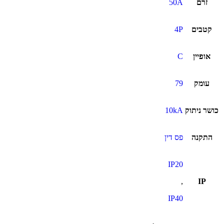
זרם
50A
קטבים
4P
אופיין
C
עומק
79
כושר ניתוק
10kA
התקנה
פס דין
IP20
,
IP
IP40