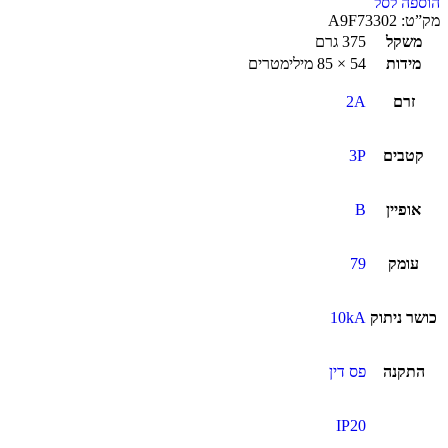
הוספה לסל
מק”ט:
A9F73302
משקל
375 גרם
מידות
54 × 85 מילימטרים
זרם
2A
קטבים
3P
אופיין
B
עומק
79
כושר ניתוק
10kA
התקנה
פס דין
IP20