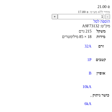
21.00
₪
מחיר ללא מע״מ:
₪
17.80
הוספה לסל
מק”ט:
A9F73132
משקל
215 גרם
מידות
18 × 85 מילימטרים
זרם
32A
קטבים
1P
אופיין
B
10kA
כושר ניתוק
,
6kA