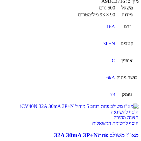
מק”ט:
A9DC3716
משקל
500 גרם
מידות
90 × 93 מילימטרים
זרם
16A
קטבים
3P+N
אופיין
C
כושר ניתוק
6kA
עומק
73
הוסף להשוואה
תצוגה מהירה
הוסף לרשימת המשאלות
מא"ז משולב פחת32A 30mA 3P+N