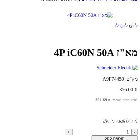
לחצו להגדלה
מא"ז 4P iC60N 50A
מק"ט:
A9F74450
356.00
₪
מחיר ללא מע״מ:
₪
301.69
ניתן להזמנה מראש
הוספה לסל