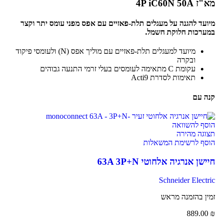
מא"ז 4P iC60N 50A
מיועד להגנה על מעגלים תלת-פאזיים עם אפס מפני עומס יתר וקצר
במערכות חלוקת חשמל.
מיועד למעגלים תלת-פאזיים עם מוליך אפס (N) ולעומסי פיקוד
ובקרה
עקומת C מתאימה לעומסים בעלי זרמי התנעה גבוהים
תאימות לסדרת Acti9
קנה עם
הוסף להשוואה
תצוגה מהירה
הוסף לרשימת המשאלות
חיישן אנרגיה אלחוטי 63A 3P+N
Schneider Electric
זמין בהזמנה מראש
889.00
₪