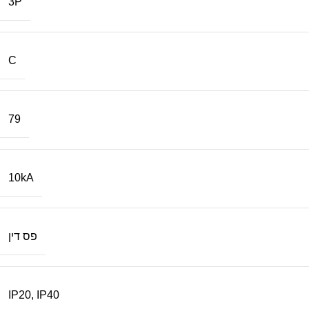
3P
C
79
10kA
פס דין
IP20
,
IP40