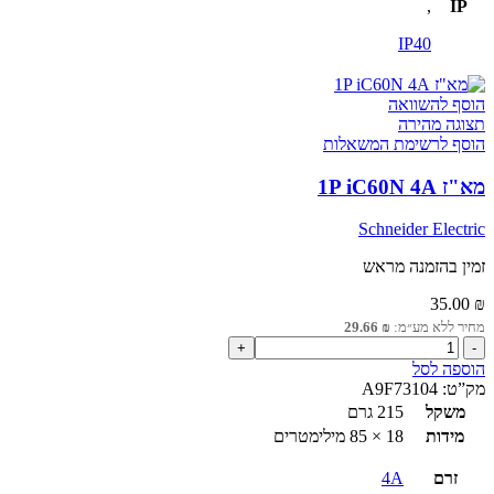
,
IP
IP40
הוסף להשוואה
תצוגה מהירה
הוסף לרשימת המשאלות
מא"ז 1P iC60N 4A
Schneider Electric
זמין בהזמנה מראש
35.00
₪
מחיר ללא מע״מ:
₪
29.66
כמות
של
הוספה לסל
מא"ז
מק”ט:
A9F73104
1P
משקל
215 גרם
iC60N
מידות
18 × 85 מילימטרים
4A
זרם
4A