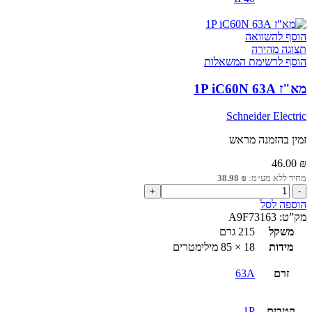
הוסף להשוואה
תצוגה מהירה
הוסף לרשימת המשאלות
מא"ז 1P iC60N 63A
Schneider Electric
זמין בהזמנה מראש
46.00
₪
מחיר ללא מע״מ:
₪
38.98
כמות
של
הוספה לסל
מא"ז
מק”ט:
A9F73163
1P
משקל
215 גרם
iC60N
מידות
18 × 85 מילימטרים
63A
זרם
63A
קטבים
1P