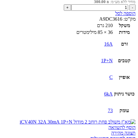
מחיר ללא מע״מ:
₪
300.00
כמות
של
הוספה לסל
מא"ז
מק”ט:
A9DC3616
משולב
משקל
210 גרם
פחת
מידות
36 × 85 מילימטרים
16A
30mA
זרם
16A
1P+N
קטבים
1P+N
אופיין
C
כושר ניתוק
6kA
עומק
73
הוסף להשוואה
תצוגה מהירה