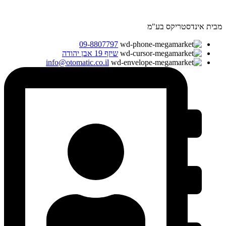
מבית אינדסטריקס בע"מ
09-8807797
שיזף 19 אבן יהודה
info@otomatic.co.il