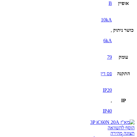
אופיין
B
10kA
כושר ניתוק
,
6kA
עומק
79
התקנה
פס דין
IP20
,
IP
IP40
הוסף להשוואה
תצוגה מהירה