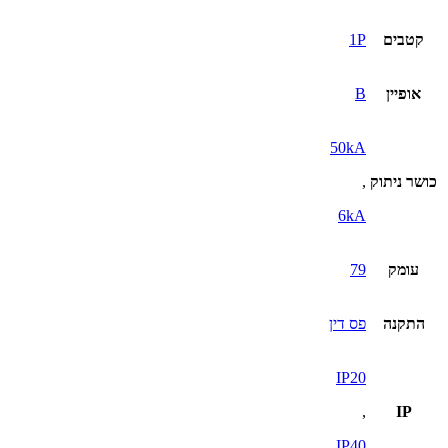
קטבים
1P
אופיין
B
50kA
כושר ניתוק
,
6kA
עומק
79
התקנה
פס דין
IP20
,
IP
IP40