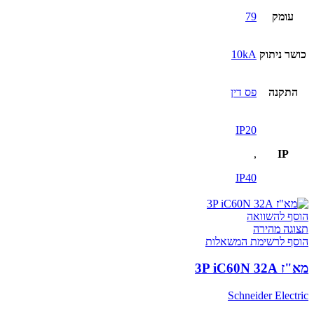
עומק
79
כושר ניתוק
10kA
התקנה
פס דין
IP20
,
IP
IP40
הוסף להשוואה
תצוגה מהירה
הוסף לרשימת המשאלות
מא"ז 3P iC60N 32A
Schneider Electric