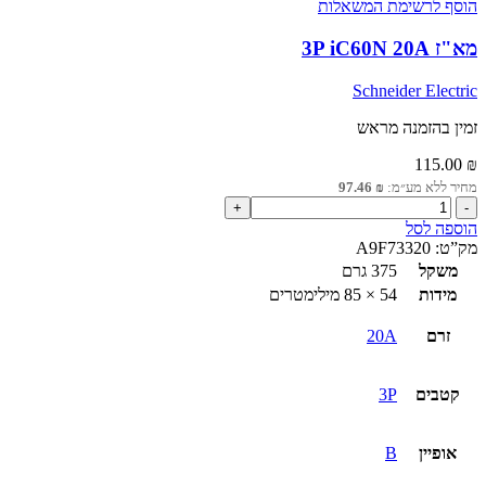
הוסף לרשימת המשאלות
מא"ז 3P iC60N 20A
Schneider Electric
זמין בהזמנה מראש
115.00
₪
מחיר ללא מע״מ:
₪
97.46
כמות
של
הוספה לסל
מא"ז
מק”ט:
A9F73320
3P
משקל
375 גרם
iC60N
מידות
54 × 85 מילימטרים
20A
זרם
20A
קטבים
3P
אופיין
B