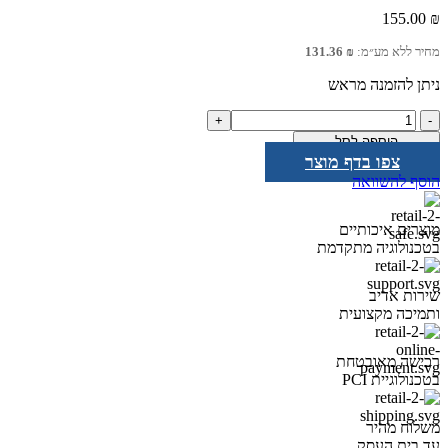
155.00
₪
מחיר ללא מע״מ:
₪
131.36
ניתן להזמנה מראש
כמות
של
הוספה לסל
מא"ז
צפו בדף מוצר
3P
הוסף להשוואה
iC60N
40A
מוצרים איכותיים
בטכנולוגיה מתקדמת
שירות אדיב
ותמיכה מקצועית
רכישה מאובטחת
בטכנולוגיית PCI
משלוח מהיר
עד בית העסק