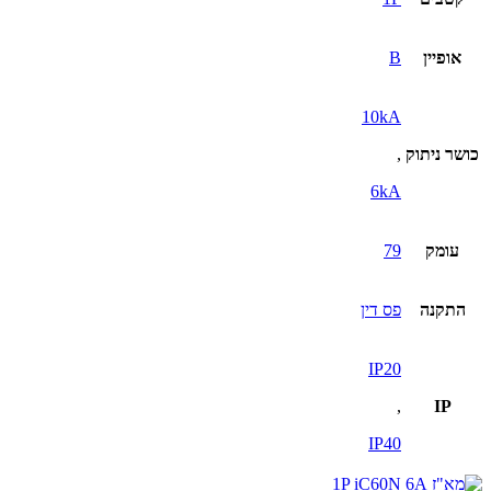
אופיין
B
10kA
כושר ניתוק
,
6kA
עומק
79
התקנה
פס דין
IP20
,
IP
IP40