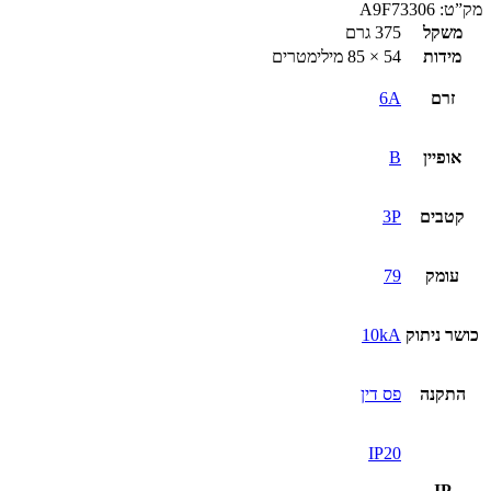
מא"ז
מק”ט:
A9F73306
3P
משקל
375 גרם
iC60N
מידות
54 × 85 מילימטרים
6A
זרם
6A
אופיין
B
קטבים
3P
עומק
79
כושר ניתוק
10kA
התקנה
פס דין
IP20
,
IP