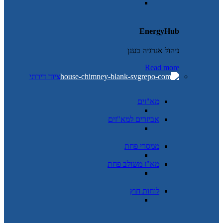
EnergyHub
ניהול אנרגיה בענן
Read more
ציוד דירתי
מא"זים
אביזרים למא"זים
ממסרי פחת
מא"ז משולב פחת
לוחות חוץ