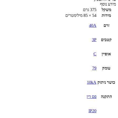
מידע נוסף
משקל
375 גרם
מידות
54 × 85 מילימטרים
זרם
40A
קטבים
3P
אופיין
C
עומק
79
כושר ניתוק
10kA
התקנה
פס דין
IP20