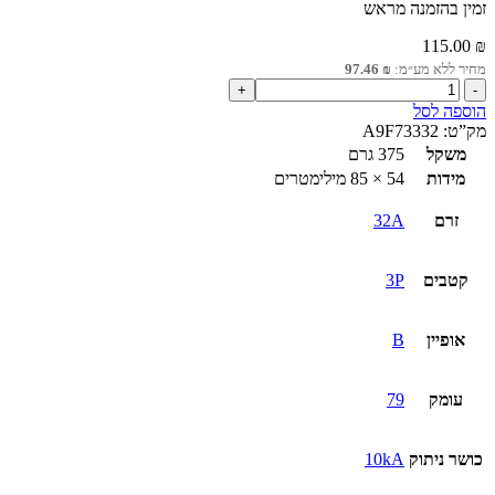
זמין בהזמנה מראש
115.00
₪
מחיר ללא מע״מ:
₪
97.46
כמות
של
הוספה לסל
מא"ז
מק”ט:
A9F73332
3P
משקל
375 גרם
iC60N
מידות
54 × 85 מילימטרים
32A
זרם
32A
קטבים
3P
אופיין
B
עומק
79
כושר ניתוק
10kA