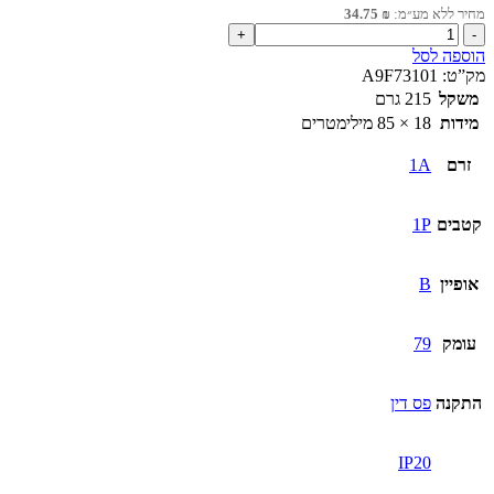
מחיר ללא מע״מ:
₪
34.75
כמות
של
הוספה לסל
מא"ז
מק”ט:
A9F73101
1P
משקל
215 גרם
iC60N
מידות
18 × 85 מילימטרים
1A
זרם
1A
קטבים
1P
אופיין
B
עומק
79
התקנה
פס דין
IP20