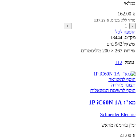
במלאי
162.00
₪
מחיר ללא מע״מ:
₪
137.29
כמות
של
הוספה לסל
לוח
מק”ט:
13444
מוגן
משקל
942 גרם
מים
מידות
267 × 200 מילימטרים
12
מקום
עומק
112
שורה
אחת
הוסף להשוואה
תצוגה מהירה
הוסף לרשימת המשאלות
מא"ז 1P iC60N 1A
Schneider Electric
זמין בהזמנה מראש
41.00
₪