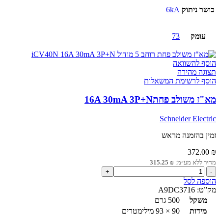
כושר ניתוק
6kA
עומק
73
הוסף להשוואה
תצוגה מהירה
הוסף לרשימת המשאלות
מא"ז משולב פחת16A 30mA 3P+N
Schneider Electric
זמין בהזמנה מראש
372.00
₪
מחיר ללא מע״מ:
₪
315.25
כמות
של
הוספה לסל
מא"ז
מק”ט:
A9DC3716
משולב
משקל
500 גרם
פחת16A
מידות
90 × 93 מילימטרים
30mA