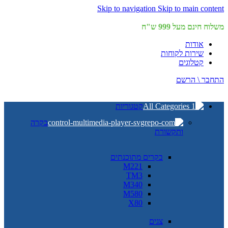
Skip to navigation
Skip to main content
משלוח חינם מעל 999 ש"ח
אודות
שירות לקוחות
קטלוגים
התחבר \ הרשם
קטגוריות
בקרה
ותקשורת
בקרים מתוכנתים
M221
TM3
M340
M580
X80
צגים