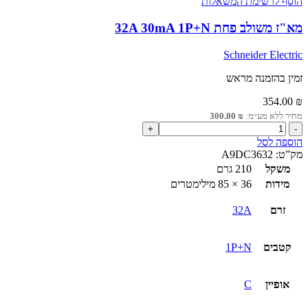
הוסף לרשימת המשאלות
מא"ז משולב פחת 32A 30mA 1P+N
Schneider Electric
זמין בהזמנה מראש
354.00
₪
מחיר ללא מע״מ:
₪
300.00
כמות
של
הוספה לסל
מא"ז
מק”ט:
A9DC3632
משולב
משקל
210 גרם
פחת
מידות
36 × 85 מילימטרים
32A
30mA
זרם
32A
1P+N
קטבים
1P+N
אופיין
C