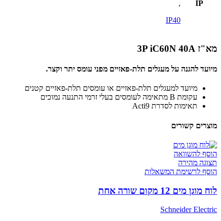
,
IP
IP40
מא"ז 3P iC60N 40A
מיועד להגנה על מעגלים תלת-פאזיים מפני עומס יתר וקצר.
מיועד למעגלים תלת-פאזיים או עומסים תלת-פאזיים קטנים
עקומת B מתאימה לעומסים בעלי זרמי התנעה נמוכים
תאימות לסדרת Acti9
מוצרים קשורים
הוסף להשוואה
תצוגה מהירה
הוסף לרשימת המשאלות
לוח מוגן מים 12 מקום שורה אחת
Schneider Electric