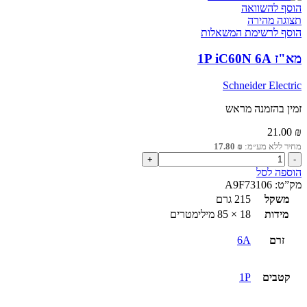
הוסף להשוואה
תצוגה מהירה
הוסף לרשימת המשאלות
מא"ז 1P iC60N 6A
Schneider Electric
זמין בהזמנה מראש
21.00
₪
מחיר ללא מע״מ:
₪
17.80
כמות
של
הוספה לסל
מא"ז
מק”ט:
A9F73106
1P
משקל
215 גרם
iC60N
מידות
18 × 85 מילימטרים
6A
זרם
6A
קטבים
1P