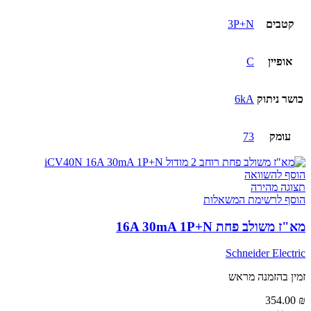
קטבים
3P+N
אופיין
C
כושר ניתוק
6kA
עומק
73
הוסף להשוואה
תצוגה מהירה
הוסף לרשימת המשאלות
מא"ז משולב פחת 16A 30mA 1P+N
Schneider Electric
זמין בהזמנה מראש
354.00
₪