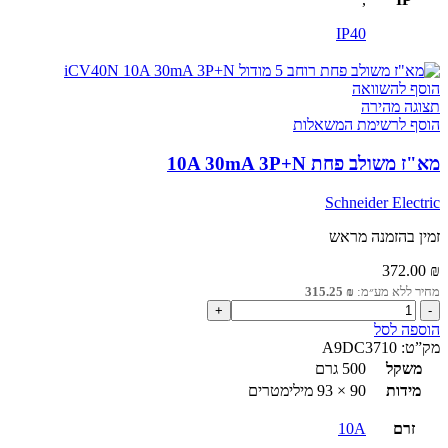
IP40
הוסף להשוואה
תצוגה מהירה
הוסף לרשימת המשאלות
מא"ז משולב פחת 10A 30mA 3P+N
Schneider Electric
זמין בהזמנה מראש
372.00
₪
מחיר ללא מע״מ:
₪
315.25
כמות
של
הוספה לסל
מא"ז
מק”ט:
A9DC3710
משולב
משקל
500 גרם
פחת
מידות
90 × 93 מילימטרים
10A
30mA
זרם
10A
3P+N