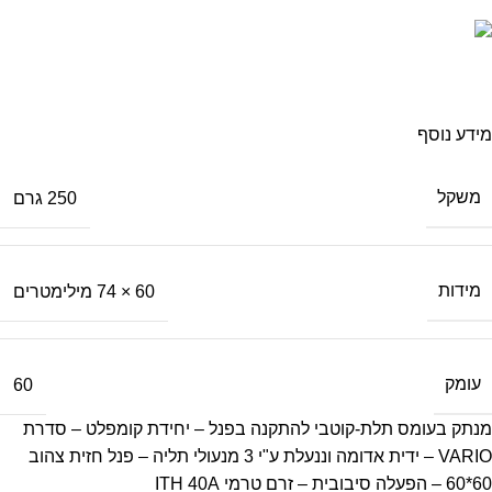
משלוח מהיר
עד בית העסק
מידע נוסף
משקל
250 גרם
מידות
60 × 74 מילימטרים
עומק
60
מנתק בעומס תלת-קוטבי להתקנה בפנל – יחידת קומפלט – סדרת
VARIO – ידית אדומה וננעלת ע"י 3 מנעולי תליה – פנל חזית צהוב
60*60 – הפעלה סיבובית – זרם טרמי ITH 40A