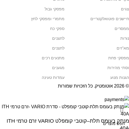
צגים
מפסקי גבול
חיישנים פוטואלקטריים
מתמרי ומפסקי לחץ
ממסרים
ספקי כח
נורות
לחצנים
מא"זים
לחצנים
מפסקי פחת
מתנעים רכים
וסתי מהירות
מגענים
הגנות מנוע
עמדות טעינה
© 2026
אוטומטיק
. כל הזכויות שמורות
מנתק בעומס תלת–קוטבי קומפלט VARIO זרם טרמי ITH
40A