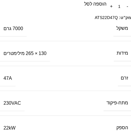
הוספה לסל
מק”ט:
ATS22D47Q
משקל
7000 גרם
מידות
130 × 265 מילימטרים
זרם
47A
מתח-פיקוד
230VAC
הספק
22kW