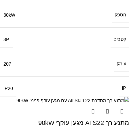
הספק
30kW
קטבים
3P
עומק
207
IP
IP20
מתנע רך ATS22 מגען עוקף 90kW