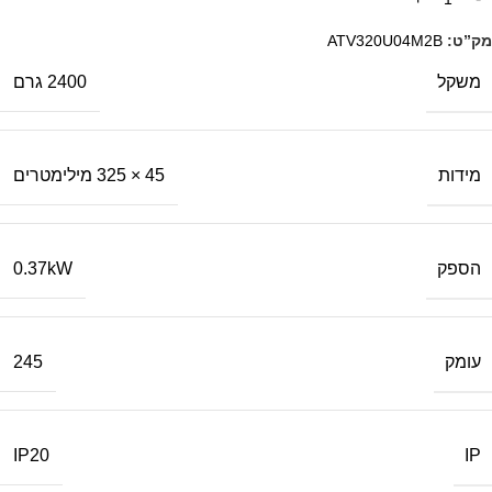
מק”ט:
ATV320U04M2B
משקל
2400 גרם
מידות
45 × 325 מילימטרים
הספק
0.37kW
עומק
245
IP
IP20