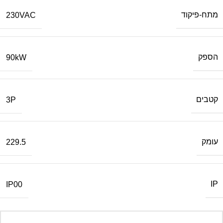
מתח-פיקוד
230VAC
הספק
90kW
קטבים
3P
עומק
229.5
IP
IP00