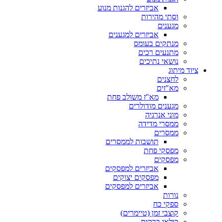
אביזרים להגנות מנוע
וסתי מהירות
מגענים
אביזרים למגענים
מנתקים בעומס
מתנעים רכים
נושאי נתיכים
ציוד מיתוג
לחצנים
מא"זים
מא"ז משולב פחת
מגענים מודולרים
מוני אנרגיה
ממסרי מדידה
ממסרים
תושבות לממסרים
מפסקי פחת
מפסקים
אביזרים למפסקים
מפסקים יצוקים
אביזרים למפסקים
נורות
ספקי כח
קוצבי זמן (טיימרים)
כולאי ברקים