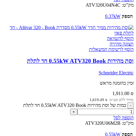
מק”ט:
ATV320U04N4C
הספק
0.37kW
הוסף להשוואה
תצוגה מהירה
הוסף לרשימת המשאלות
וסת מהירות 0.55kW ATV320 Book חד לתלת
Schneider Electric
זמין בהזמנה מראש
1,911.00
₪
מחיר ללא מע״מ:
₪
1,619.49
כמות של וסת מהירות 0.55kW ATV320 Book חד לתלת
הוספה לסל
מק”ט:
ATV320U06M2B
הספק
0.55kW