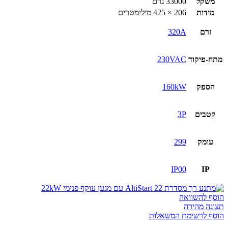
משקל
33000 גרם
מידות
206 × 425 מילימטרים
זרם
320A
מתח-פיקוד
230VAC
הספק
160kW
קטבים
3P
עומק
299
IP00
IP
הוסף להשוואה
תצוגה מהירה
הוסף לרשימת המשאלות