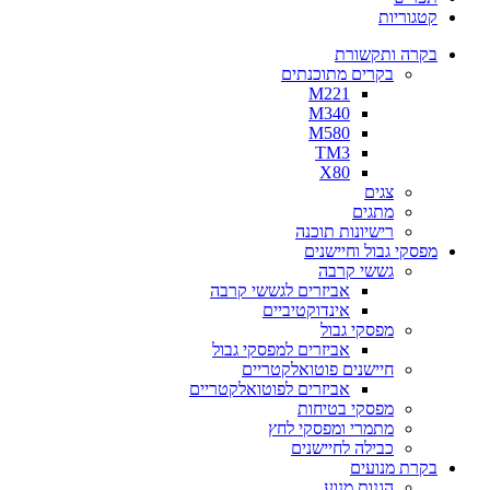
קטגוריות
בקרה ותקשורת
בקרים מתוכנתים
M221
M340
M580
TM3
X80
צגים
מתגים
רישיונות תוכנה
מפסקי גבול וחיישנים
גששי קרבה
אביזרים לגששי קרבה
אינדוקטיביים
מפסקי גבול
אביזרים למפסקי גבול
חיישנים פוטואלקטריים
אביזרים לפוטואלקטריים
מפסקי בטיחות
מתמרי ומפסקי לחץ
כבילה לחיישנים
בקרת מנועים
הגנות מנוע