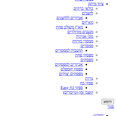
ציוד מיתוג
כולאי ברקים
לחצנים
אביזרים ללחצנים
מא"זים
מא"ז משולב פחת
מגענים מודולרים
מוני אנרגיה
ממסרי מדידה
ממסרים
תושבות לממסרים
מפסקי פחת
מפסקים
אביזרים למפסקים
מפסק קומפלט
מפסקים יצוקים
נורות
ספקי כח
ספקי כח Easy
קוצבי זמן (טיימרים)
חיפוש
סגור
תפריט