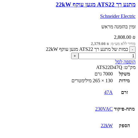
מתנע רך ATS22 מגען עוקף 22kW
Schneider Electric
זמין בהזמנה מראש
2,808.00
₪
מחיר ללא מע״מ:
₪
2,379.66
כמות של מתנע רך ATS22 מגען עוקף 22kW
הוספה לסל
מק”ט:
ATS22D47Q
משקל
7000 גרם
מידות
130 × 265 מילימטרים
זרם
47A
מתח-פיקוד
230VAC
הספק
22kW