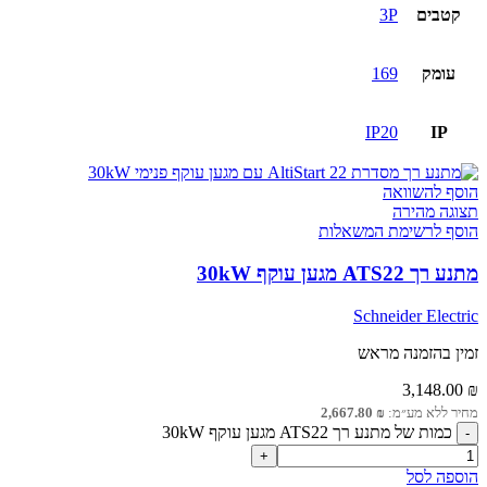
קטבים
3P
עומק
169
IP20
IP
הוסף להשוואה
תצוגה מהירה
הוסף לרשימת המשאלות
מתנע רך ATS22 מגען עוקף 30kW
Schneider Electric
זמין בהזמנה מראש
3,148.00
₪
מחיר ללא מע״מ:
₪
2,667.80
כמות של מתנע רך ATS22 מגען עוקף 30kW
הוספה לסל