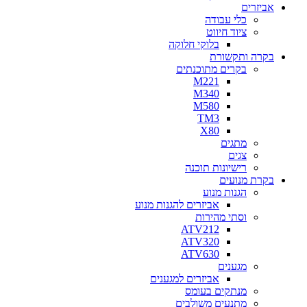
אביזרים
כלי עבודה
ציוד חיווט
בלוקי חלוקה
בקרה ותקשורת
בקרים מתוכנתים
M221
M340
M580
TM3
X80
מתגים
צגים
רישיונות תוכנה
בקרת מנועים
הגנות מנוע
אביזרים להגנות מנוע
וסתי מהירות
ATV212
ATV320
ATV630
מגענים
אביזרים למגענים
מנתקים בעומס
מתנעים משולבים