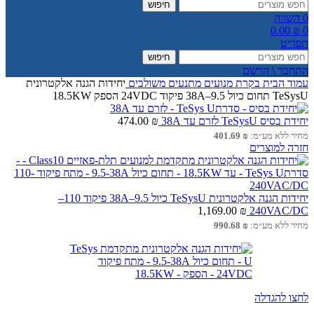
חיפוש
0
השווה
0.00
₪
0
תפריט
חיפוש
התחבר \ הרשם
עמוד הבית
בקרת מנועים
מתנעים משולבים
יחידות הגנה אלקטרונית
TeSysU תחום כיול 9.5–38A פיקוד 24VDC הספק 18.5KW
יחידת בסיס TeSysU לזרם עד 38A
₪
474.00
מחיר ללא מע״מ:
₪
401.69
חזרה למוצרים
יחידות הגנה אלקטרונית TeSysU כיול 9.5–38A פיקוד 110–
1,169.00
₪
240VAC/DC
מחיר ללא מע״מ:
₪
990.68
לחצו להגדלה