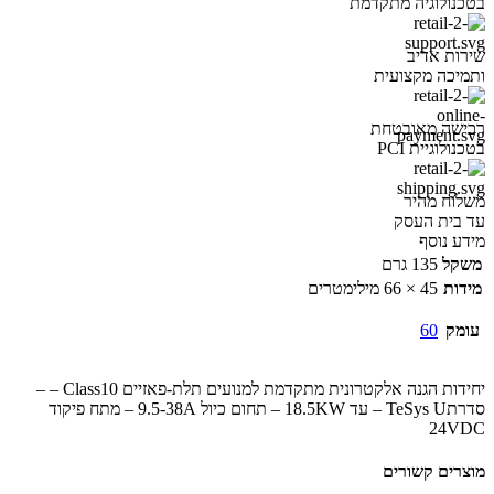
בטכנולוגיה מתקדמת
שירות אדיב
ותמיכה מקצועית
רכישה מאובטחת
בטכנולוגיית PCI
משלוח מהיר
עד בית העסק
מידע נוסף
משקל
135 גרם
מידות
45 × 66 מילימטרים
עומק
60
יחידות הגנה אלקטרונית מתקדמת למנועים תלת-פאזיים Class10 – –
סדרתTeSys U – עד 18.5KW – תחום כיול 9.5-38A – מתח פיקוד
24VDC
מוצרים קשורים