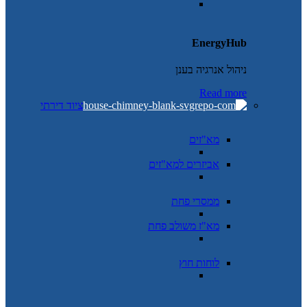
EnergyHub
ניהול אנרגיה בענן
Read more
ציוד דירתי
מא"זים
אביזרים למא"זים
ממסרי פחת
מא"ז משולב פחת
לוחות חוץ