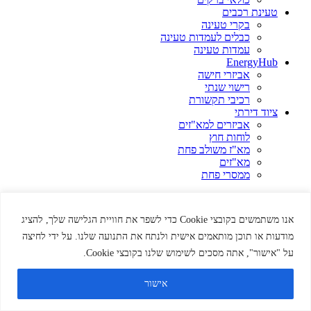
טעינת רכבים
בקרי טעינה
כבלים לעמדות טעינה
עמדות טעינה
EnergyHub
אביזרי חישה
רישוי שנתי
רכיבי תקשורת
ציוד דירתי
אביזרים למא"זים
לוחות חוץ
מא"ז משולב פחת
מא"זים
ממסרי פחת
Home
אודות
אנו משתמשים בקובצי Cookie כדי לשפר את חוויית הגלישה שלך, להציג
קטלוגים
מידע מקצועי
מודעות או תוכן מותאמים אישית ולנתח את התנועה שלנו. על ידי לחיצה
על "אישור", אתה מסכים לשימוש שלנו בקובצי Cookie.
עגלת קניות
סגור
אישור
התחבר
סגור