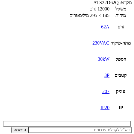
מק”ט:
ATS22D62Q
משקל
12000 גרם
מידות
145 × 295 מילימטרים
זרם
62A
מתח-פיקוד
230VAC
הספק
30kW
קטבים
3P
עומק
207
IP20
IP