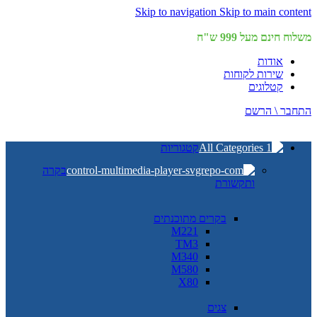
Skip to navigation
Skip to main content
משלוח חינם מעל 999 ש"ח
אודות
שירות לקוחות
קטלוגים
התחבר \ הרשם
קטגוריות
בקרה
ותקשורת
בקרים מתוכנתים
M221
TM3
M340
M580
X80
צגים