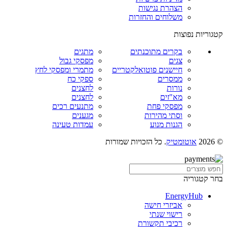
הצהרת נגישות
משלוחים והחזרות
קטגוריות נפוצות
בקרים מתוכנתים
מתגים
צגים
מפסקי גבול
חיישנים פוטואלקטריים
מתמרי ומפסקי לחץ
ממסרים
ספקי כח
נורות
לחצנים
מא"זים
לחצנים
מפסקי פחת
מתנעים רכים
וסתי מהירות
מגענים
הגנות מנוע
עמדות טעינה
© 2026
אוטומטיק
. כל הזכויות שמורות
בחר קטגוריה
EnergyHub
אביזרי חישה
רישוי שנתי
רכיבי תקשורת