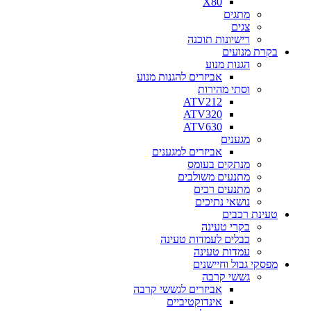
X80
מתגים
צגים
רישיונות תוכנה
בקרת מנועים
הגנות מנוע
אביזרים להגנות מנוע
וסתי מהירות
ATV212
ATV320
ATV630
מגענים
אביזרים למגענים
מנתקים בעומס
מתנעים משולבים
מתנעים רכים
נושאי נתיכים
טעינת רכבים
בקרי טעינה
כבלים לעמדות טעינה
עמדות טעינה
מפסקי גבול וחיישנים
גששי קרבה
אביזרים לגששי קרבה
אינדוקטיביים