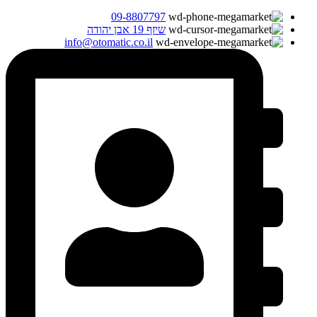
09-8807797
שיזף 19 אבן יהודה
info@otomatic.co.il