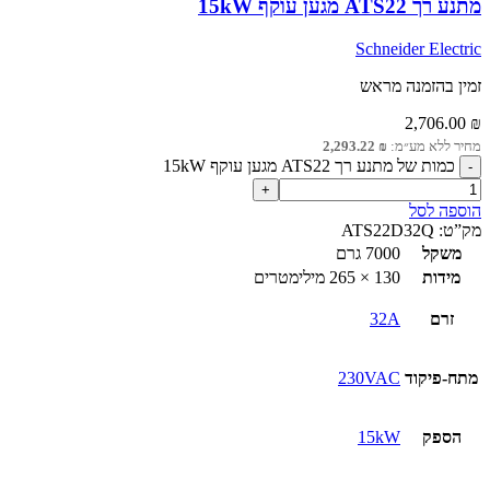
מתנע רך ATS22 מגען עוקף 15kW
Schneider Electric
זמין בהזמנה מראש
2,706.00
₪
מחיר ללא מע״מ:
₪
2,293.22
כמות של מתנע רך ATS22 מגען עוקף 15kW
הוספה לסל
מק”ט:
ATS22D32Q
משקל
7000 גרם
מידות
130 × 265 מילימטרים
זרם
32A
מתח-פיקוד
230VAC
הספק
15kW