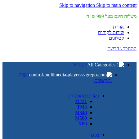
Skip to navigation
Skip to main content
משלוח חינם מעל 999 ש"ח
אודות
שירות לקוחות
קטלוגים
התחבר \ הרשם
קטגוריות
בקרה
ותקשורת
בקרים מתוכנתים
M221
TM3
M340
M580
X80
צגים