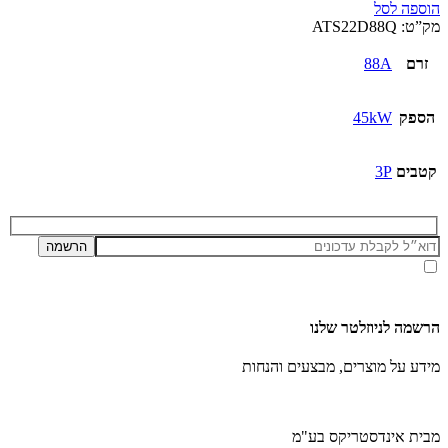
הוספה לסל
מק”ט:
ATS22D88Q
זרם
88A
הספק
45kW
קטבים
3P
אני מאשר/ת קבלת דיוור ועדכונים מאתר זה, בהתאם ל
מדיניות הפרטיות ותנאי האתר
.
הרשמה לניוזלטר שלנו
מידע על מוצרים, מבצעים והנחות
מבית אינדסטריקס בע"מ