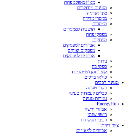
מא"ז משולב פחת
מגענים מודולרים
מוני אנרגיה
ממסרי מדידה
ממסרים
תושבות לממסרים
מפסקי פחת
מפסקים
אביזרים למפסקים
מפסקים יצוקים
אביזרים למפסקים
נורות
ספקי כח
קוצבי זמן (טיימרים)
כולאי ברקים
טעינת רכבים
בקרי טעינה
כבלים לעמדות טעינה
עמדות טעינה
EnergyHub
אביזרי חישה
רישוי שנתי
רכיבי תקשורת
ציוד דירתי
אביזרים למא"זים