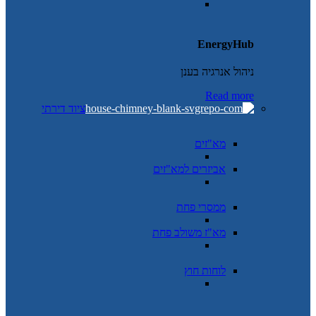
EnergyHub
ניהול אנרגיה בענן
Read more
ציוד דירתי
מא"זים
אביזרים למא"זים
ממסרי פחת
מא"ז משולב פחת
לוחות חוץ