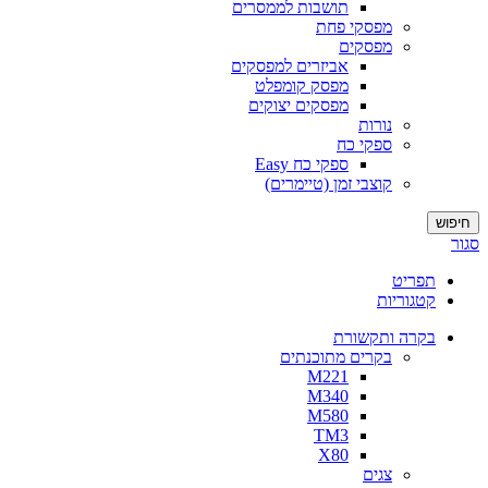
תושבות לממסרים
מפסקי פחת
מפסקים
אביזרים למפסקים
מפסק קומפלט
מפסקים יצוקים
נורות
ספקי כח
ספקי כח Easy
קוצבי זמן (טיימרים)
חיפוש
סגור
תפריט
קטגוריות
בקרה ותקשורת
בקרים מתוכנתים
M221
M340
M580
TM3
X80
צגים