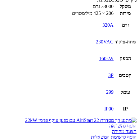
משקל
33000 גרם
מידות
206 × 425 מילימטרים
זרם
320A
מתח-פיקוד
230VAC
הספק
160kW
קטבים
3P
עומק
299
IP00
IP
הוסף להשוואה
תצוגה מהירה
הוסף לרשימת המשאלות