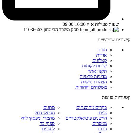
שעות פעילות א-ה 09:00-16:00
ספק משרד הביטחון 11036663
קישורים שימושיים
חנות
אודות
קטלוגים
שירות לקוחות
תקנון אתר
מדיניות פרטיות
הצהרת נגישות
משלוחים והחזרות
קטגוריות נפוצות
בקרים מתוכנתים
מתגים
צגים
מפסקי גבול
חיישנים פוטואלקטריים
מתמרי ומפסקי לחץ
ממסרים
ספקי כח
נורות
לחצנים