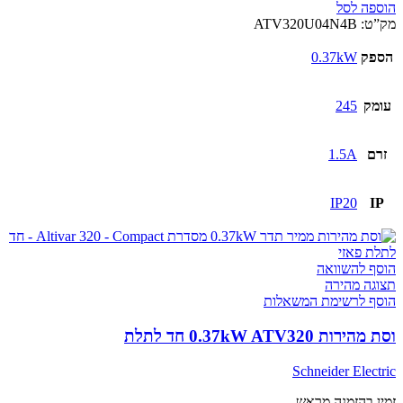
הוספה לסל
מק”ט:
ATV320U04N4B
הספק
0.37kW
עומק
245
זרם
1.5A
IP20
IP
הוסף להשוואה
תצוגה מהירה
הוסף לרשימת המשאלות
וסת מהירות 0.37kW ATV320 חד לתלת
Schneider Electric
זמין בהזמנה מראש