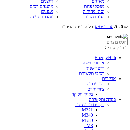
מא"זים
לחצנים
מפסקי פחת
מתנעים רכים
וסתי מהירות
מגענים
הגנות מנוע
עמדות טעינה
© 2026
אוטומטיק
. כל הזכויות שמורות
בחר קטגוריה
EnergyHub
אביזרי חישה
רישוי שנתי
רכיבי תקשורת
אביזרים
כלי עבודה
ציוד חיווט
בלוקי חלוקה
בקרה ותקשורת
בקרים מתוכנתים
M221
M340
M580
TM3