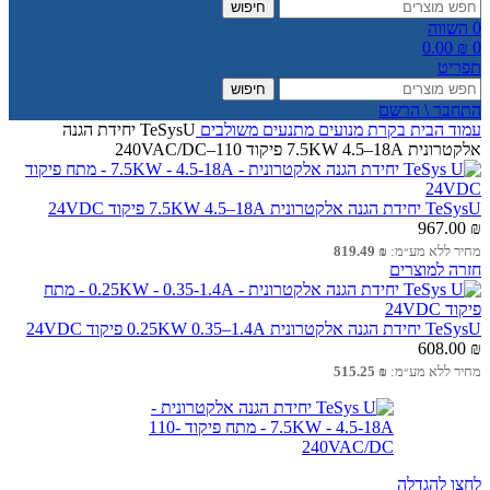
חיפוש
0
השווה
0.00
₪
0
תפריט
חיפוש
התחבר \ הרשם
עמוד הבית
בקרת מנועים
מתנעים משולבים
TeSysU יחידת הגנה
אלקטרונית 7.5KW 4.5–18A פיקוד 110–240VAC/DC
TeSysU יחידת הגנה אלקטרונית 7.5KW 4.5–18A פיקוד 24VDC
967.00
₪
מחיר ללא מע״מ:
₪
819.49
חזרה למוצרים
TeSysU יחידת הגנה אלקטרונית 0.25KW 0.35–1.4A פיקוד 24VDC
608.00
₪
מחיר ללא מע״מ:
₪
515.25
לחצו להגדלה