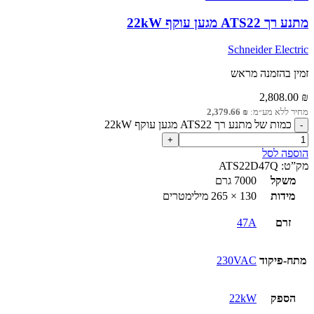
מתנע רך ATS22 מגען עוקף 22kW
Schneider Electric
זמין בהזמנה מראש
2,808.00
₪
מחיר ללא מע״מ:
₪
2,379.66
כמות של מתנע רך ATS22 מגען עוקף 22kW
הוספה לסל
מק”ט:
ATS22D47Q
משקל
7000 גרם
מידות
130 × 265 מילימטרים
זרם
47A
מתח-פיקוד
230VAC
הספק
22kW