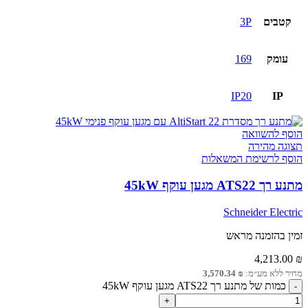
קטבים
3P
עומק
169
IP20
IP
הוסף להשוואה
תצוגה מהירה
הוסף לרשימת המשאלות
מתנע רך ATS22 מגען עוקף 45kW
Schneider Electric
זמין בהזמנה מראש
4,213.00
₪
מחיר ללא מע״מ:
₪
3,570.34
כמות של מתנע רך ATS22 מגען עוקף 45kW