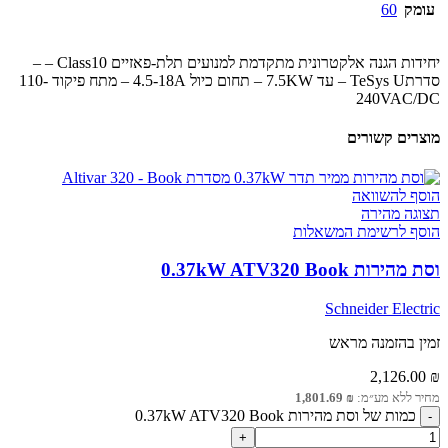
עומק
60
יחידות הגנה אלקטרונית מתקדמת למנועים תלת-פאזיים Class10 – –
סדרתTeSys U – עד 7.5KW – תחום כיול 4.5-18A – מתח פיקוד 110-
240VAC/DC
מוצרים קשורים
הוסף להשוואה
תצוגה מהירה
הוסף לרשימת המשאלות
וסת מהירות 0.37kW ATV320 Book
Schneider Electric
זמין בהזמנה מראש
2,126.00
₪
מחיר ללא מע״מ:
₪
1,801.69
כמות של וסת מהירות 0.37kW ATV320 Book