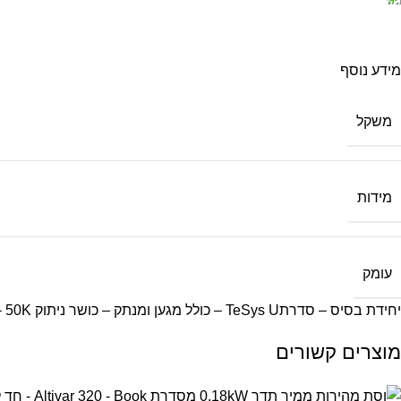
מידע נוסף
משקל
מידות
עומק
יחידת בסיס – סדרתTeSys U – כולל מגען ומנתק – כושר ניתוק 50K – זרם נומינלי ב 400V – י12A – מגעי עזר 1NO+1NC
מוצרים קשורים