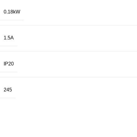
0.18kW
1.5A
IP20
245