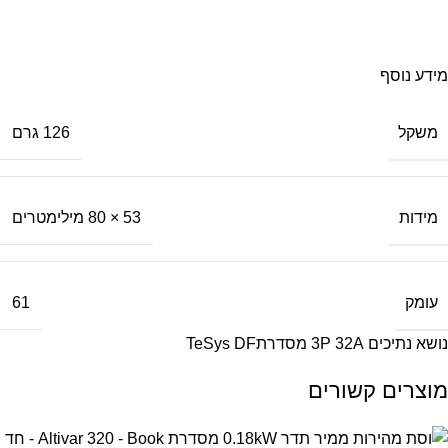
משלוח מהיר
עד בית העסק
מידע נוסף
משקל
126 גרם
מידות
53 × 80 מילימטרים
עומק
61
נושא נתיכים 3P 32A מסדרתTeSys DF
מוצרים קשורים