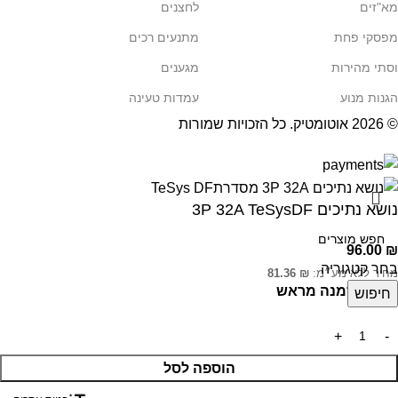
מא"זים
לחצנים
מפסקי פחת
מתנעים רכים
וסתי מהירות
מגענים
הגנות מנוע
עמדות טעינה
© 2026
אוטומטיק
. כל הזכויות שמורות
נושא נתיכים 3P 32A TeSysDF
96.00
₪
בחר קטגוריה
מחיר ללא מע״מ:
₪
81.36
ניתן להזמנה מראש
חיפוש
הוספה לסל