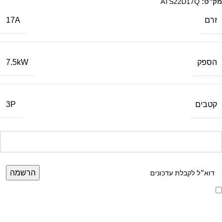
מק”ט:
ATS22D17Q
זרם
17A
הספק
7.5kW
קטבים
3P
אני מאשר/ת קבלת דיוור ועדכונים מאתר זה, בהתאם ל
מדיניות הפרטיות ותנאי
האתר
.