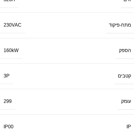
מתח-פיקוד
230VAC
הספק
160kW
קטבים
3P
עומק
299
IP
IP00