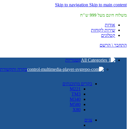
Skip to navigation
Skip to main content
משלוח חינם מעל 999 ש"ח
אודות
שירות לקוחות
קטלוגים
התחבר \ הרשם
קטגוריות
בקרה ותקשורת
בקרים מתוכנתים
M221
TM3
M340
M580
X80
צגים