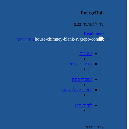
EnergyHub
ניהול אנרגיה בענן
Read more
ציוד דירתי
מא"זים
אביזרים למא"זים
ממסרי פחת
מא"ז משולב פחת
לוחות חוץ
ציוד דירתי