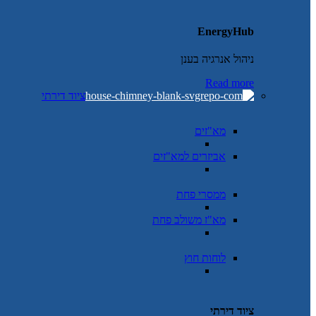
EnergyHub
ניהול אנרגיה בענן
Read more
ציוד דירתי
מא"זים
אביזרים למא"זים
ממסרי פחת
מא"ז משולב פחת
לוחות חוץ
ציוד דירתי