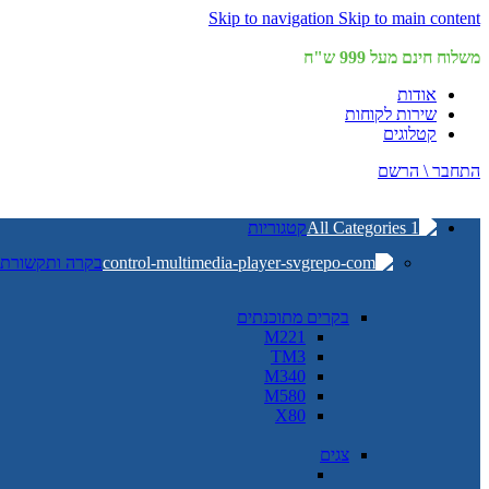
Skip to navigation
Skip to main content
משלוח חינם מעל 999 ש"ח
אודות
שירות לקוחות
קטלוגים
התחבר \ הרשם
קטגוריות
בקרה ותקשורת
בקרים מתוכנתים
M221
TM3
M340
M580
X80
צגים