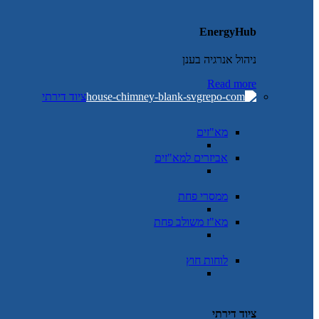
EnergyHub
ניהול אנרגיה בענן
Read more
ציוד דירתי
מא"זים
אביזרים למא"זים
ממסרי פחת
מא"ז משולב פחת
לוחות חוץ
ציוד דירתי