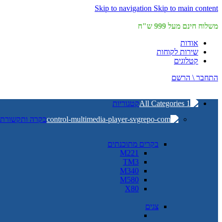
Skip to navigation
Skip to main content
משלוח חינם מעל 999 ש"ח
אודות
שירות לקוחות
קטלוגים
התחבר \ הרשם
קטגוריות
בקרה ותקשורת
בקרים מתוכנתים
M221
TM3
M340
M580
X80
צגים