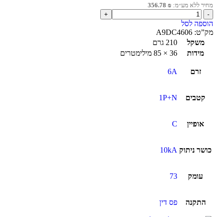
מחיר ללא מע״מ:
₪
356.78
הוספה לסל
מק”ט:
A9DC4606
משקל
210 גרם
מידות
36 × 85 מילימטרים
זרם
6A
קטבים
1P+N
אופיין
C
כושר ניתוק
10kA
עומק
73
התקנה
פס דין