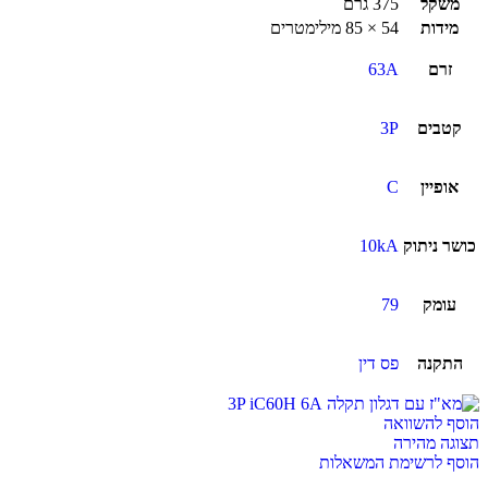
משקל
375 גרם
מידות
54 × 85 מילימטרים
זרם
63A
קטבים
3P
אופיין
C
כושר ניתוק
10kA
עומק
79
התקנה
פס דין
הוסף להשוואה
תצוגה מהירה
הוסף לרשימת המשאלות