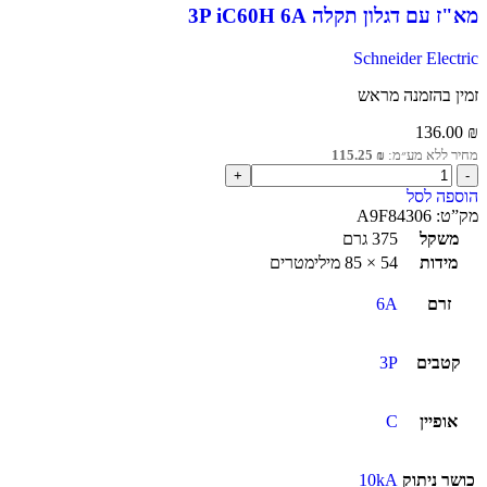
מא"ז עם דגלון תקלה 3P iC60H 6A
Schneider Electric
זמין בהזמנה מראש
136.00
₪
מחיר ללא מע״מ:
₪
115.25
הוספה לסל
מק”ט:
A9F84306
משקל
375 גרם
מידות
54 × 85 מילימטרים
זרם
6A
קטבים
3P
אופיין
C
כושר ניתוק
10kA