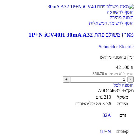
הוסף להשוואה
תצוגה מהירה
הוסף לרשימת המשאלות
מא"ז משולב פחת 1P+N iCV40H 30mA A32
Schneider Electric
זמין בהזמנה מראש
421.00
₪
מחיר ללא מע״מ:
₪
356.78
הוספה לסל
מק”ט:
A9DC4632
משקל
210 גרם
מידות
36 × 85 מילימטרים
זרם
32A
קטבים
1P+N