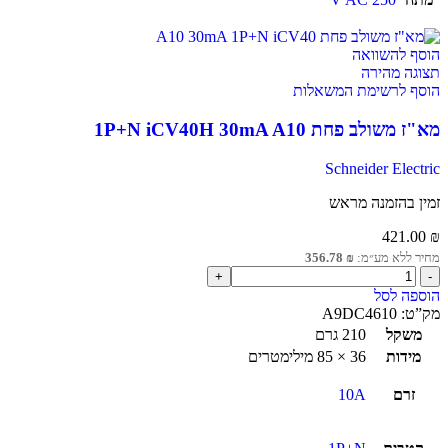
הוסף להשוואה
תצוגה מהירה
הוסף לרשימת המשאלות
מא"ז משולב פחת 1P+N iCV40H 30mA A10
Schneider Electric
זמין בהזמנה מראש
421.00
₪
מחיר ללא מע״מ:
₪
356.78
הוספה לסל
מק”ט:
A9DC4610
משקל
210 גרם
מידות
36 × 85 מילימטרים
זרם
10A