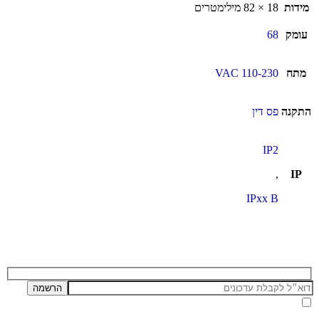
מידות
18 × 82 מילימטרים
עומק
68
מתח
110-230 VAC
התקנה
פס דין
IP2
,
IP
IPxx B
אני מאשר/ת קבלת דיוור ועדכונים מאתר זה, בהתאם ל
מדיניות הפרטיות ותנאי האתר
.