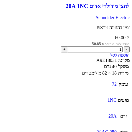
לחצן מודולרי אדום 20A 1NC
Schneider Electric
זמין בהזמנה מראש
60.00
₪
מחיר ללא מע״מ:
₪
50.85
הוספה לסל
מק”ט:
A9E18031
משקל
40 גרם
מידות
18 × 82 מילימטרים
עומק
72
מגעים
1NC
זרם
20A
מתח
250 V AC