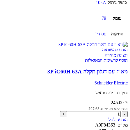
כושר ניתוק
10kA
עומק
79
התקנה
פס דין
הוסף להשוואה
תצוגה מהירה
הוסף לרשימת המשאלות
מא"ז עם דגלון תקלה 3P iC60H 63A
Schneider Electric
זמין בהזמנה מראש
245.00
₪
מחיר ללא מע״מ:
₪
207.63
הוספה לסל
מק”ט:
A9F84363