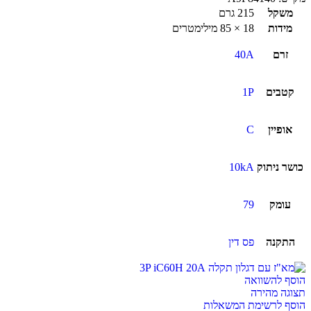
משקל
215 גרם
מידות
18 × 85 מילימטרים
זרם
40A
קטבים
1P
אופיין
C
כושר ניתוק
10kA
עומק
79
התקנה
פס דין
הוסף להשוואה
תצוגה מהירה
הוסף לרשימת המשאלות