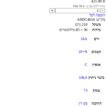
421.00
₪
מחיר ללא מע״מ:
₪
356.78
הוספה לסל
מק”ט:
A9DC4616
משקל
210 גרם
מידות
36 × 85 מילימטרים
זרם
16A
קטבים
1P+N
אופיין
C
כושר ניתוק
10kA
עומק
73
התקנה
פס דין