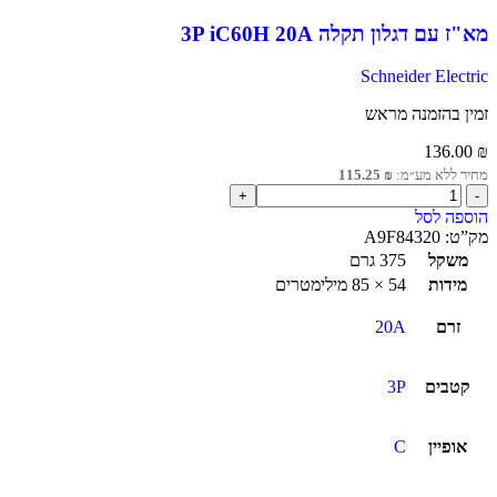
מא"ז עם דגלון תקלה 3P iC60H 20A
Schneider Electric
זמין בהזמנה מראש
136.00
₪
מחיר ללא מע״מ:
₪
115.25
הוספה לסל
מק”ט:
A9F84320
משקל
375 גרם
מידות
54 × 85 מילימטרים
זרם
20A
קטבים
3P
אופיין
C