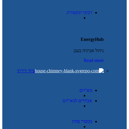
רכיבי תקשורת
EnergyHub
ניהול אנרגיה בענן
Read more
ציוד דירתי
מא"זים
אביזרים למא"זים
ממסרי פחת