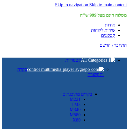
Skip to navigation
Skip to main content
משלוח חינם מעל 999 ש"ח
אודות
שירות לקוחות
קטלוגים
התחבר \ הרשם
קטגוריות
בקרה
ותקשורת
בקרים מתוכנתים
M221
TM3
M340
M580
X80