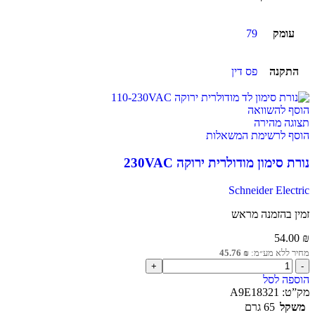
עומק
79
התקנה
פס דין
הוסף להשוואה
תצוגה מהירה
הוסף לרשימת המשאלות
נורת סימון מודולרית ירוקה 230VAC
Schneider Electric
זמין בהזמנה מראש
54.00
₪
מחיר ללא מע״מ:
₪
45.76
הוספה לסל
מק”ט:
A9E18321
משקל
65 גרם