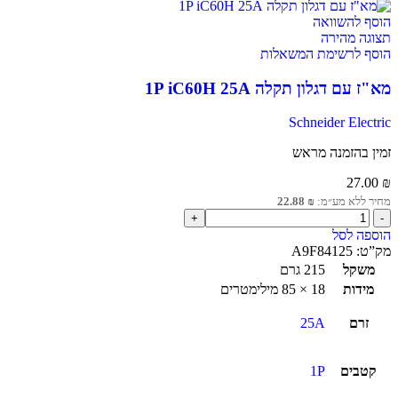
הוסף להשוואה
תצוגה מהירה
הוסף לרשימת המשאלות
מא"ז עם דגלון תקלה 1P iC60H 25A
Schneider Electric
זמין בהזמנה מראש
27.00
₪
מחיר ללא מע״מ:
₪
22.88
הוספה לסל
מק”ט:
A9F84125
משקל
215 גרם
מידות
18 × 85 מילימטרים
זרם
25A
קטבים
1P