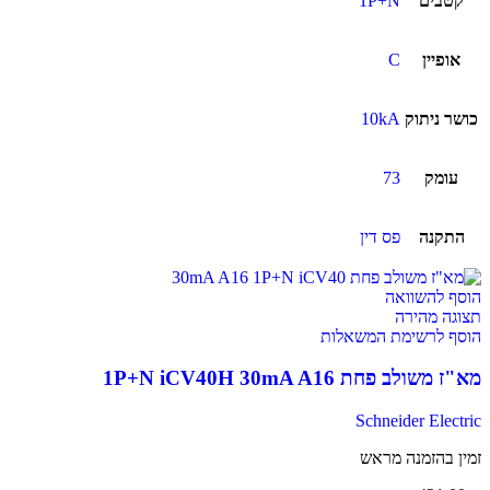
קטבים
1P+N
אופיין
C
כושר ניתוק
10kA
עומק
73
התקנה
פס דין
הוסף להשוואה
תצוגה מהירה
הוסף לרשימת המשאלות
מא"ז משולב פחת 1P+N iCV40H 30mA A16
Schneider Electric
זמין בהזמנה מראש