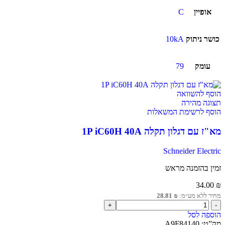
אופיין
C
כושר ניתוק
10kA
עומק
79
הוסף להשוואה
תצוגה מהירה
הוסף לרשימת המשאלות
מא"ז עם דגלון תקלה 1P iC60H 40A
Schneider Electric
זמין בהזמנה מראש
34.00
₪
מחיר ללא מע״מ:
₪
28.81
הוספה לסל
מק”ט:
A9F84140