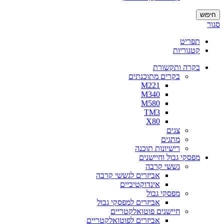
חיפוש
סגור
תפריט
קטגוריות
בקרה ותקשורת
בקרים מתוכנתים
M221
M340
M580
TM3
X80
צגים
מתגים
רישיונות תוכנה
מפסקי גבול וחיישנים
גששי קרבה
אביזרים לגששי קרבה
אינדוקטיביים
מפסקי גבול
אביזרים למפסקי גבול
חיישנים פוטואלקטריים
אביזרים לפוטואלקטריים