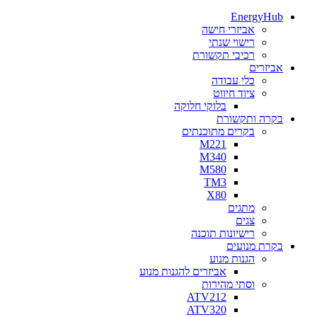
EnergyHub
אביזרי חישה
רישוי שנתי
רכיבי תקשורת
אביזרים
כלי עבודה
ציוד חיווט
בלוקי חלוקה
בקרה ותקשורת
בקרים מתוכנתים
M221
M340
M580
TM3
X80
מתגים
צגים
רישיונות תוכנה
בקרת מנועים
הגנות מנוע
אביזרים להגנות מנוע
וסתי מהירות
ATV212
ATV320