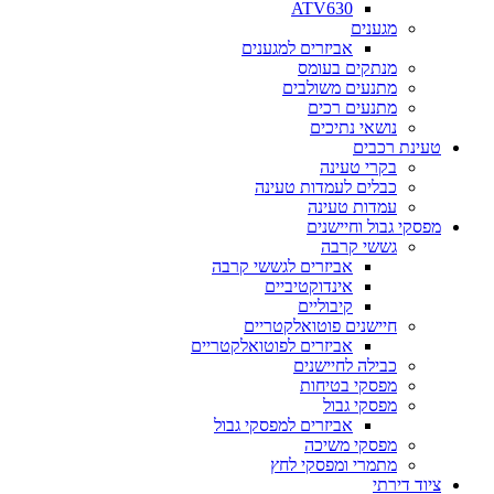
ATV630
מגענים
אביזרים למגענים
מנתקים בעומס
מתנעים משולבים
מתנעים רכים
נושאי נתיכים
טעינת רכבים
בקרי טעינה
כבלים לעמדות טעינה
עמדות טעינה
מפסקי גבול וחיישנים
גששי קרבה
אביזרים לגששי קרבה
אינדוקטיביים
קיבוליים
חיישנים פוטואלקטריים
אביזרים לפוטואלקטריים
כבילה לחיישנים
מפסקי בטיחות
מפסקי גבול
אביזרים למפסקי גבול
מפסקי משיכה
מתמרי ומפסקי לחץ
ציוד דירתי