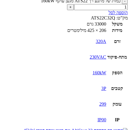
כמות של מתנע רך ATS22 מגען עוקף 160kW
הוספה לסל
מק”ט:
ATS22C32Q
משקל
33000 גרם
מידות
206 × 425 מילימטרים
זרם
320A
מתח-פיקוד
230VAC
הספק
160kW
קטבים
3P
עומק
299
IP00
IP