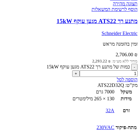
תצוגה מהירה
הוסף לרשימת המשאלות
מתנע רך ATS22 מגען עוקף 15kW
Schneider Electric
זמין בהזמנה מראש
2,706.00
₪
מחיר ללא מע״מ:
₪
2,293.22
כמות של מתנע רך ATS22 מגען עוקף 15kW
הוספה לסל
מק”ט:
ATS22D32Q
משקל
7000 גרם
מידות
130 × 265 מילימטרים
זרם
32A
מתח-פיקוד
230VAC