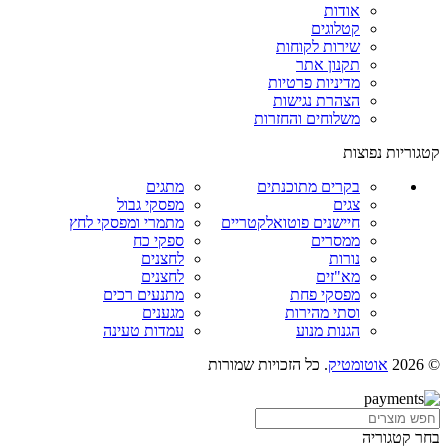
אודות
קטלוגים
שירות לקוחות
תקנון אתר
מדיניות פרטיות
הצהרת נגישות
משלוחים והחזרות
קטגוריות נפוצות
בקרים מתוכנתים
מתגים
צגים
מפסקי גבול
חיישנים פוטואלקטריים
מתמרי ומפסקי לחץ
ממסרים
ספקי כח
נורות
לחצנים
מא"זים
לחצנים
מפסקי פחת
מתנעים רכים
וסתי מהירות
מגענים
הגנות מנוע
עמדות טעינה
© 2026
אוטומטיק
. כל הזכויות שמורות
בחר קטגוריה