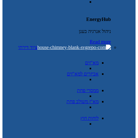
EnergyHub
ניהול אנרגיה בענן
Read more
ציוד דירתי
מא"זים
אביזרים למא"זים
ממסרי פחת
מא"ז משולב פחת
לוחות חוץ