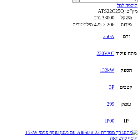
הוספה לסל
מק”ט:
ATS22C25Q
משקל
33000 גרם
מידות
206 × 425 מילימטרים
זרם
250A
מתח-פיקוד
230VAC
הספק
132kW
קטבים
3P
עומק
299
IP00
IP
הוסף להשוואה