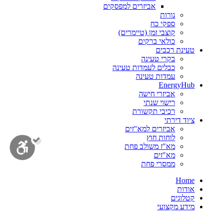
אביזרים למפסקים
נורות
ספקי כח
קוצבי זמן (טיימרים)
כולאי ברקים
טעינת רכבים
בקרי טעינה
כבלים לעמדות טעינה
עמדות טעינה
EnergyHub
אביזרי חישה
רישוי שנתי
רכיבי תקשורת
ציוד דירתי
אביזרים למא"זים
לוחות חוץ
מא"ז משולב פחת
מא"זים
ממסרי פחת
Home
אודות
קטלוגים
מידע מקצועי