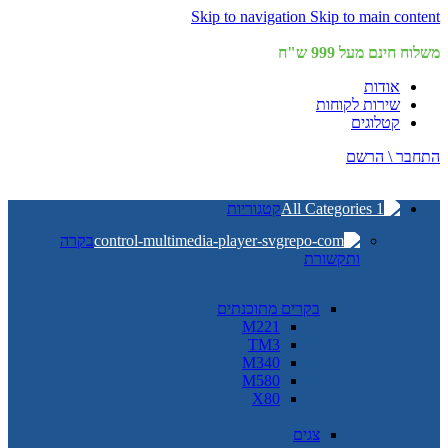
Skip to navigation
Skip to main content
משלוח חינם מעל 999 ש"ח
אודות
שירות לקוחות
קטלוגים
התחבר \ הרשם
קטגוריות
בקרה
ותקשורת
בקרים מתוכנתים
M221
TM3
M340
M580
X80
צגים