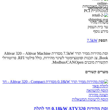
רכישה מאובטחת
בטכנולוגיית PCI
משלוח מהיר
עד בית העסק
מידע נוסף
הספק
7.5kW
וסת מהירות ממיר תדר 7.5kW מסדרת Altivar 320 – Altivar Machine
Book, צג תכנות ופוטנציומטר לשינוי מהירות, כולל פילטר RFI. פרוטורולי
תקשורת מובנים Modbus/CANOpen.
מוצרים קשורים
הוסף להשוואה
תצוגה מהירה
הוסף לרשימת המשאלות
וסת מהירות 0.18kW ATV320 חד לתלת