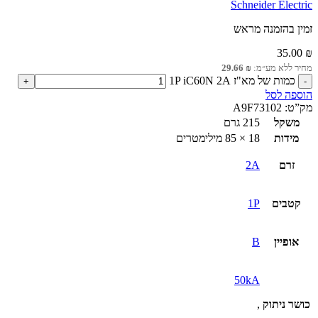
Schneider Electric
זמין בהזמנה מראש
35.00
₪
מחיר ללא מע״מ:
₪
29.66
כמות של מא"ז 1P iC60N 2A
הוספה לסל
מק”ט:
A9F73102
משקל
215 גרם
מידות
18 × 85 מילימטרים
זרם
2A
קטבים
1P
אופיין
B
50kA
כושר ניתוק
,