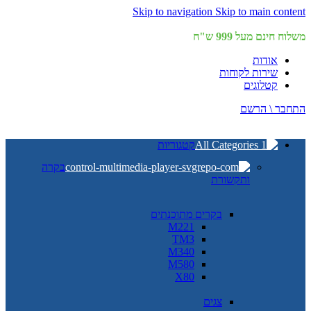
Skip to navigation
Skip to main content
משלוח חינם מעל 999 ש"ח
אודות
שירות לקוחות
קטלוגים
התחבר \ הרשם
קטגוריות
בקרה
ותקשורת
בקרים מתוכנתים
M221
TM3
M340
M580
X80
צגים