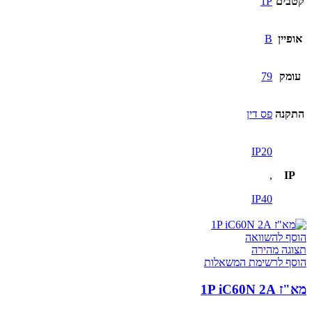
קטבים
1P
אופיין
B
עומק
79
התקנה
פס דין
IP20
,
IP
IP40
הוסף להשוואה
תצוגה מהירה
הוסף לרשימת המשאלות
מא"ז 1P iC60N 2A