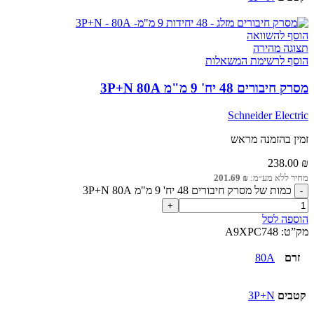
הוסף להשוואה
תצוגה מהירה
הוסף לרשימת המשאלות
מסרק חיבורים 48 יח' 9 מ"מ 3P+N 80A
Schneider Electric
זמין בהזמנה מראש
238.00
₪
מחיר ללא מע״מ:
₪
201.69
כמות של מסרק חיבורים 48 יח' 9 מ"מ 3P+N 80A
הוספה לסל
מק”ט:
A9XPC748
זרם
80A
קטבים
3P+N