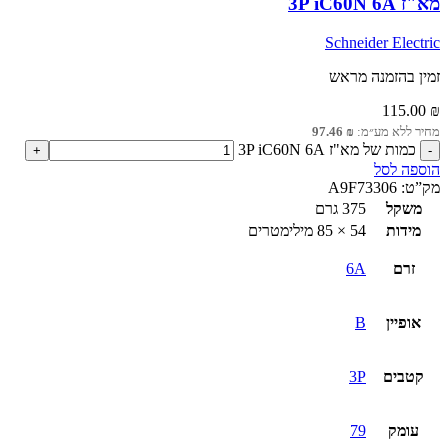
מא"ז 3P iC60N 6A
Schneider Electric
זמין בהזמנה מראש
115.00
₪
מחיר ללא מע״מ:
₪
97.46
כמות של מא"ז 3P iC60N 6A
הוספה לסל
מק”ט:
A9F73306
משקל
375 גרם
מידות
54 × 85 מילימטרים
זרם
6A
אופיין
B
קטבים
3P
עומק
79