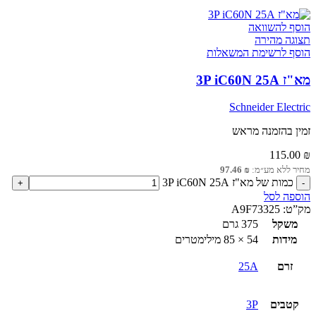
הוסף להשוואה
תצוגה מהירה
הוסף לרשימת המשאלות
מא"ז 3P iC60N 25A
Schneider Electric
זמין בהזמנה מראש
115.00
₪
מחיר ללא מע״מ:
₪
97.46
כמות של מא"ז 3P iC60N 25A
הוספה לסל
מק”ט:
A9F73325
משקל
375 גרם
מידות
54 × 85 מילימטרים
זרם
25A
קטבים
3P