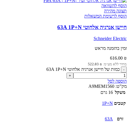
הוסף להשוואה
תצוגה מהירה
הוסף לרשימת המשאלות
חיישן אנרגיה אלחוטי 63A 1P+N
Schneider Electric
זמין בהזמנה מראש
616.00
₪
מחיר ללא מע״מ:
₪
522.03
כמות של חיישן אנרגיה אלחוטי 63A 1P+N
הוספה לסל
מק”ט:
A9MEM1560
משקל
16 גרם
קטבים
1P+N
זרם
63A