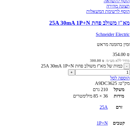
הוסף להשוואה
תצוגה מהירה
הוסף לרשימת המשאלות
מא"ז משולב פחת 25A 30mA 1P+N
Schneider Electric
זמין בהזמנה מראש
354.00
₪
מחיר ללא מע״מ:
₪
300.00
כמות של מא"ז משולב פחת 25A 30mA 1P+N
הוספה לסל
מק”ט:
A9DC3625
משקל
210 גרם
מידות
36 × 85 מילימטרים
זרם
25A
קטבים
1P+N