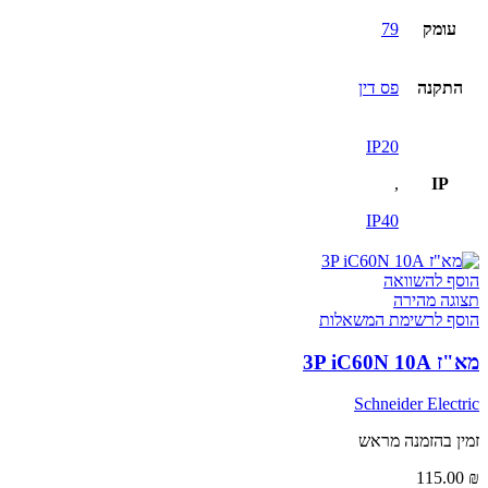
עומק
79
התקנה
פס דין
IP20
,
IP
IP40
הוסף להשוואה
תצוגה מהירה
הוסף לרשימת המשאלות
מא"ז 3P iC60N 10A
Schneider Electric
זמין בהזמנה מראש
115.00
₪