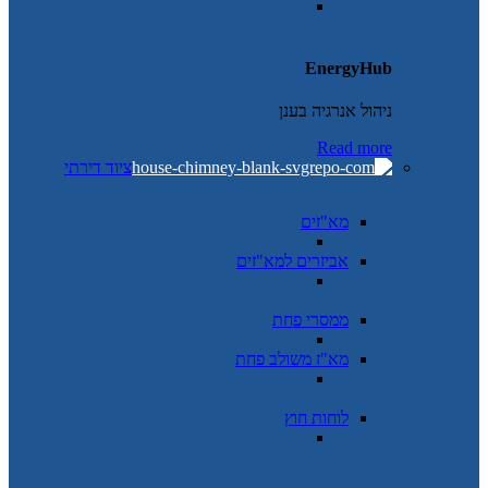
EnergyHub
ניהול אנרגיה בענן
Read more
ציוד דירתי
מא"זים
אביזרים למא"זים
ממסרי פחת
מא"ז משולב פחת
לוחות חוץ