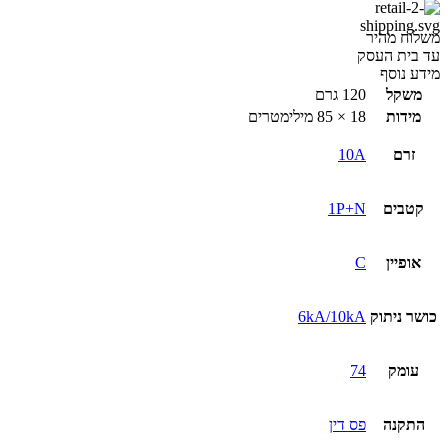
משלוח מהיר
עד בית העסק
מידע נוסף
משקל
120 גרם
מידות
18 × 85 מילימטרים
זרם
10A
קטבים
1P+N
אופיין
C
כושר ניתוק
6kA/10kA
עומק
74
התקנה
פס דין