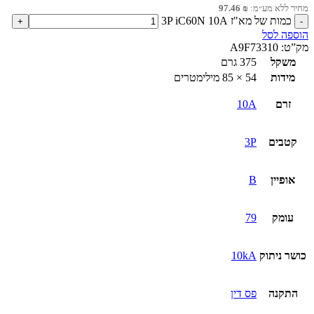
מחיר ללא מע״מ:
₪
97.46
כמות של מא"ז 3P iC60N 10A
הוספה לסל
מק”ט:
A9F73310
משקל
375 גרם
מידות
54 × 85 מילימטרים
זרם
10A
קטבים
3P
אופיין
B
עומק
79
כושר ניתוק
10kA
התקנה
פס דין