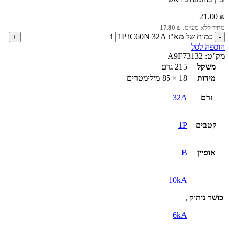
21.00
₪
מחיר ללא מע״מ:
₪
17.80
כמות של מא"ז 1P iC60N 32A
הוספה לסל
מק”ט:
A9F73132
משקל
215 גרם
מידות
18 × 85 מילימטרים
זרם
32A
קטבים
1P
אופיין
B
10kA
כושר ניתוק
,
6kA