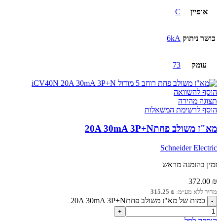
אופיין
C
כושר ניתוק
6kA
עומק
73
הוסף להשוואה
תצוגה מהירה
הוסף לרשימת המשאלות
מא"ז משולב פחת20A 30mA 3P+N
Schneider Electric
זמין בהזמנה מראש
372.00
₪
מחיר ללא מע״מ:
₪
315.25
כמות של מא"ז משולב פחת20A 30mA 3P+N
הוספה לסל