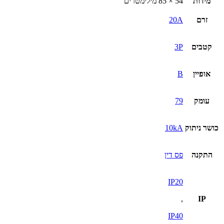
מידות
54 × 85 מילימטרים
זרם
20A
קטבים
3P
אופיין
B
עומק
79
כושר ניתוק
10kA
התקנה
פס דין
IP20
,
IP
IP40