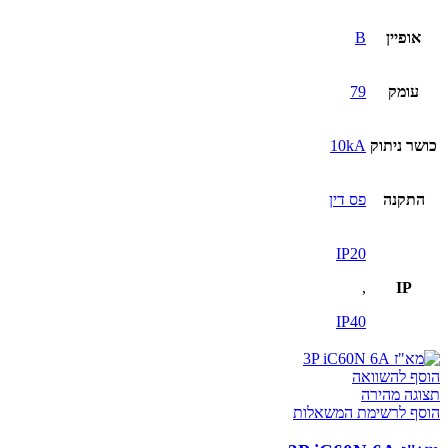
אופיין
B
עומק
79
כושר ניתוק
10kA
התקנה
פס דין
IP20
,
IP
IP40
הוסף להשוואה
תצוגה מהירה
הוסף לרשימת המשאלות