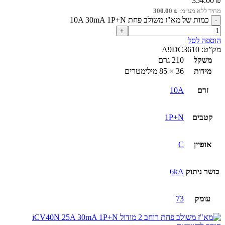
354.00
₪
מחיר ללא מע״מ:
₪
300.00
כמות של מא"ז משולב פחת 10A 30mA 1P+N
הוספה לסל
מק”ט:
A9DC3610
משקל
210 גרם
מידות
36 × 85 מילימטרים
זרם
10A
קטבים
1P+N
אופיין
C
כושר ניתוק
6kA
עומק
73