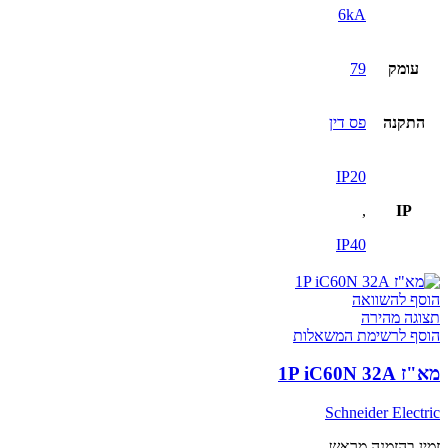
6kA
עומק
79
התקנה
פס דין
IP20
,
IP
IP40
הוסף להשוואה
תצוגה מהירה
הוסף לרשימת המשאלות
מא"ז 1P iC60N 32A
Schneider Electric
זמין בהזמנה מראש