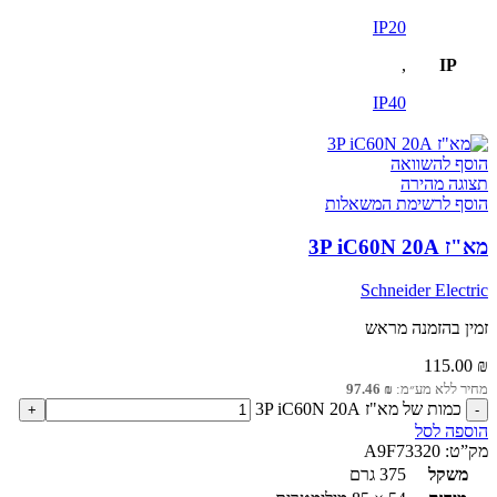
IP20
,
IP
IP40
הוסף להשוואה
תצוגה מהירה
הוסף לרשימת המשאלות
מא"ז 3P iC60N 20A
Schneider Electric
זמין בהזמנה מראש
115.00
₪
מחיר ללא מע״מ:
₪
97.46
כמות של מא"ז 3P iC60N 20A
הוספה לסל
מק”ט:
A9F73320
משקל
375 גרם