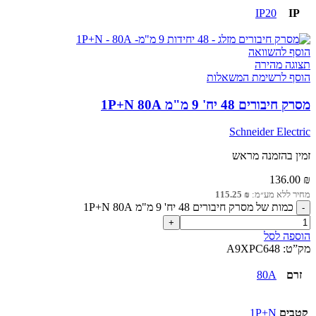
IP20
IP
הוסף להשוואה
תצוגה מהירה
הוסף לרשימת המשאלות
מסרק חיבורים 48 יח' 9 מ"מ 1P+N 80A
Schneider Electric
זמין בהזמנה מראש
136.00
₪
מחיר ללא מע״מ:
₪
115.25
כמות של מסרק חיבורים 48 יח' 9 מ"מ 1P+N 80A
הוספה לסל
מק”ט:
A9XPC648
זרם
80A
קטבים
1P+N