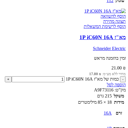
עומק
112
הוסף להשוואה
תצוגה מהירה
הוסף לרשימת המשאלות
מא"ז 1P iC60N 16A
Schneider Electric
זמין בהזמנה מראש
21.00
₪
מחיר ללא מע״מ:
₪
17.80
כמות של מא"ז 1P iC60N 16A
הוספה לסל
מק”ט:
A9F73116
משקל
215 גרם
מידות
18 × 85 מילימטרים
זרם
16A